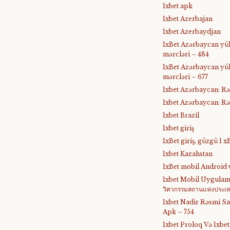
1xbet apk
1xbet Azerbajan
1xbet Azerbaydjan
1xBet Azərbaycan yük
mərcləri – 484
1xBet Azərbaycan yük
mərcləri – 677
1xbet Azərbaycan: Rə
1xbet Azərbaycan: Rə
1xbet Brazil
1xbet giriş
1xBet giriş, güzgü 1 
1xbet Kazahstan
1xBet mobil Android 
1xbet Mobil Uygulama
วิศวกรรมสถานแห่งประเท
1xbet Nadir Rəsmi S
Apk – 754
1xbet Proloq Və 1xbet