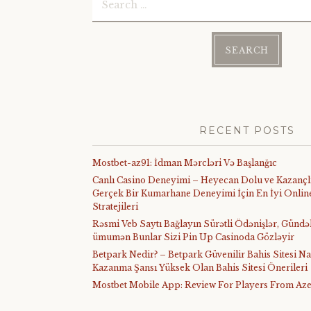
for:
RECENT POSTS
Mostbet-az91: İdman Mərcləri Və Başlanğıc
Canlı Casino Deneyimi – Heyecan Dolu ve Kazançl
Gerçek Bir Kumarhane Deneyimi İçin En İyi Online
Stratejileri
Rəsmi Veb Saytı Bağlayın️ Sürətli Ödənişlər, Gündə
ümumən Bunlar Sizi Pin Up Casinoda Gözləyir
Betpark Nedir? – Betpark Güvenilir Bahis Sitesi Na
Kazanma Şansı Yüksek Olan Bahis Sitesi Önerileri
Mostbet Mobile App: Review For Players From Aze