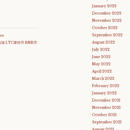
January 2023
December 2022
November 2022
October 2022
September 2022
атн
August 2022
波场 LTC莱特币 BNB币
July 2022
June 2022
May 2022
April 2022
March 2022
February 2022
January 2022
December 2021
November 2021
October 2021
September 2021
August 2021