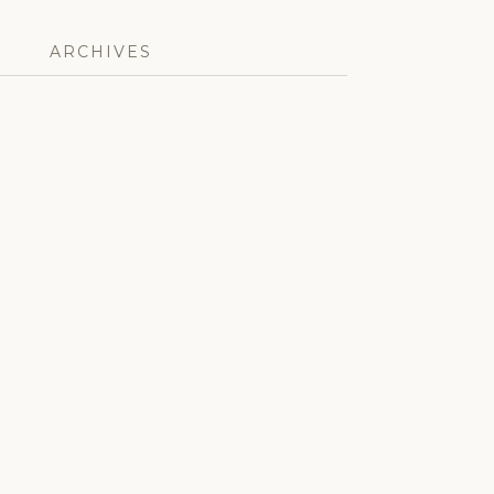
ARCHIVES