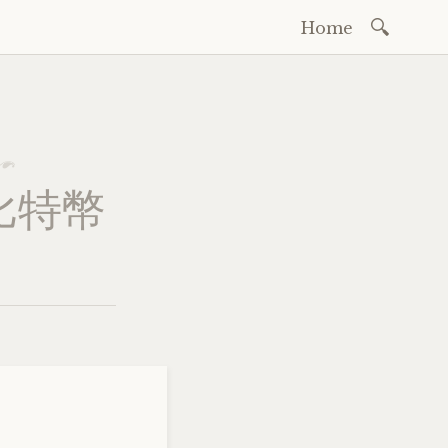
Search
Home
Skip
for:
to
content
幣比特幣