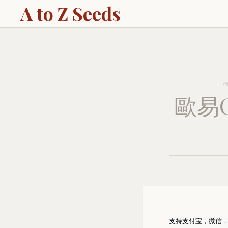
A to Z Seeds
歐易O
支持支付宝，微信，