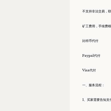
不支持非法交易，联系
矿工费用，手续费
比特币代付
Paypal代付
Visa代付
一、服务流程：
1、买家需要告知支