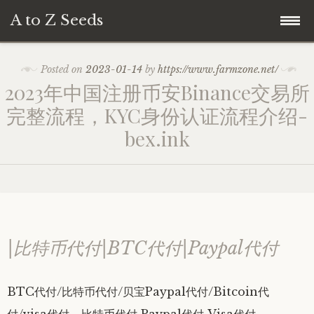
A to Z Seeds
Skip
Home
Posted on
2023-01-14
by
https://www.farmzone.net/
to
2023年中国注册币安Binance交易所
content
完整流程，KYC身份认证流程介绍-
bex.ink
|比特币代付|BTC代付|Paypal代付
BTC代付/比特币代付/贝宝Paypal代付/Bitcoin代