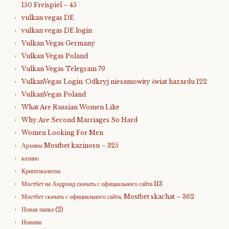
150 Freispiel – 45
vulkan vegas DE
vulkan vegas DE login
Vulkan Vegas Germany
Vulkan Vegas Poland
Vulkan Vegas Telegram 79
VulkanVegas Login: Odkryj niesamowity świat hazardu 122
VulkanVegas Poland
What Are Russian Women Like
Why Are Second Marriages So Hard
Women Looking For Men
Архивы Mostbet kazinosu – 325
казино
Криптовалюты
Мостбет на Андроид скачать с официального сайта 113
Мостбет скачать с официального сайта, Mostbet skachat – 362
Новая папка (2)
Новини