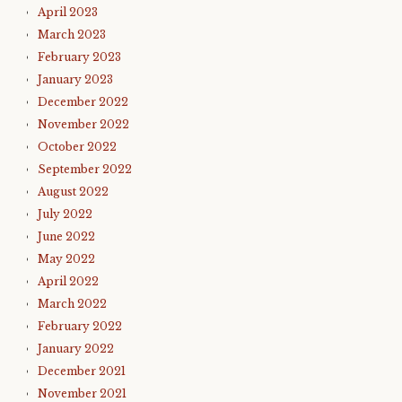
April 2023
March 2023
February 2023
January 2023
December 2022
November 2022
October 2022
September 2022
August 2022
July 2022
June 2022
May 2022
April 2022
March 2022
February 2022
January 2022
December 2021
November 2021