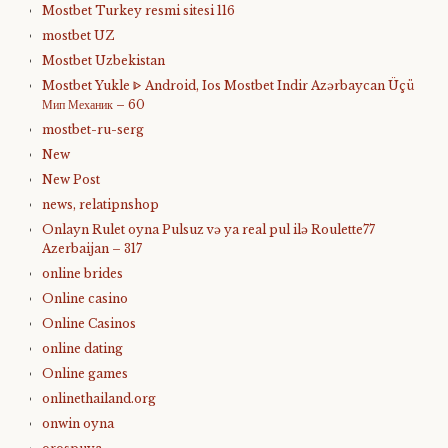
Mostbet Turkey resmi sitesi 116
mostbet UZ
Mostbet Uzbekistan
Mostbet Yukle ᐈ Android, Ios Mostbet Indir Azərbaycan Üçü
Мип Механик – 60
mostbet-ru-serg
New
New Post
news, relatipnshop
Onlayn Rulet oyna Pulsuz və ya real pul ilə Roulette77
Azerbaijan – 317
online brides
Online casino
Online Casinos
online dating
Online games
onlinethailand.org
onwin oyna