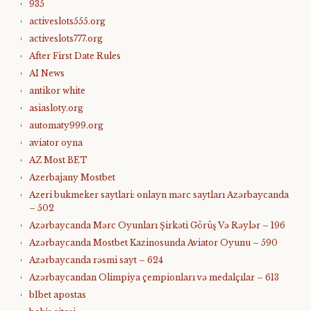
935
activeslots555.org
activeslots777.org
After First Date Rules
AI News
antikor white
asiasloty.org
automaty999.org
aviator oyna
AZ Most BET
Azerbajany Mostbet
Azeri bukmeker saytlari: onlayn mərc saytları Azərbaycanda
– 502
Azərbaycanda Mərc Oyunları Şirkəti Görüş Və Rəylər – 196
Azərbaycanda Mostbet Kazinosunda Aviator Oyunu – 590
Azərbaycanda rəsmi sayt – 624
Azərbaycandan Olimpiya çempionları və medalçılar – 613
b1bet apostas