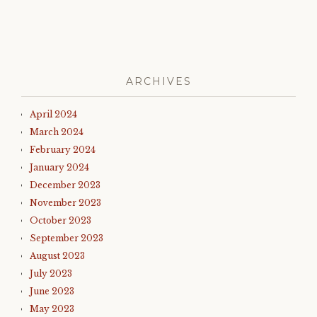
ARCHIVES
April 2024
March 2024
February 2024
January 2024
December 2023
November 2023
October 2023
September 2023
August 2023
July 2023
June 2023
May 2023