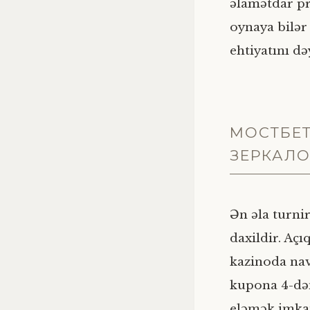
əlamətdar pr
oynaya bilər
ehtiyatını də
МОСТБЕ
ЗЕРКАЛ
Ən əla turni
daxildir. Açı
kazinoda nav
kupona 4-dən
eləmək imkan