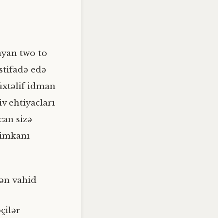
ayan two to
stifadə edə
üxtəlif idman
v ehtiyacları
can sizə
 imkanı
yən vahid
çilər