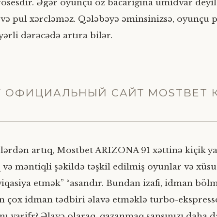
osesdir. Əgər oyunçu öz bacarığına ümidvar deyils
 və pul xərcləməz. Qələbəyə əminsinizsə, oyunçu 
yərli dərəcədə artıra bilər.
Т ОФИЦИАЛЬНЫЙ САЙТ MOSTBET 
О
rlərdən artıq, Mostbet ARIZONA 91 xəttinə kiçik ya
q və məntiqli şəkildə təşkil edilmiş oyunlar və xüsu
iqasiya etmək” “asandır. Bundan izafi, idman böl
 çox idman tədbiri əlavə etməklə turbo-ekspressd
ı varifr? Əlavə olaraq, qazanmaq şansınızı daha da