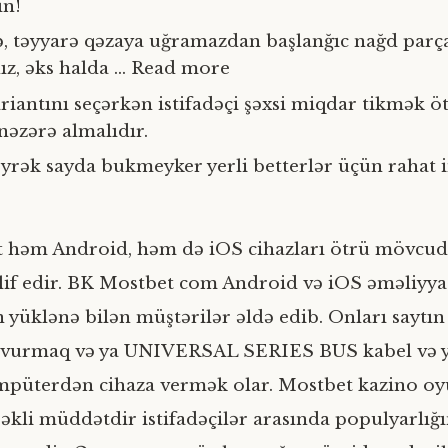
ın!
, təyyarə qəzaya uğramazdan başlanğıc nağd parç
nız, əks halda … Read more
riantını seçərkən istifadəçi şəxsi miqdar tikmək ö
 nəzərə almalıdır.
yrək sayda bukmeyker yerli betterlər üçün rahat
t həm Android, həm də iOS cihazları ötrü mövcud
if edir. BK Mostbet com Android və iOS əməliyyat
n yüklənə bilən müştərilər əldə edib. Onları saytı
a vurmaq və ya UNIVERSAL SERIES BUS kabel və 
ompüterdən cihaza vermək olar. Mostbet kazino o
kli müddətdir istifadəçilər arasında populyarlığı