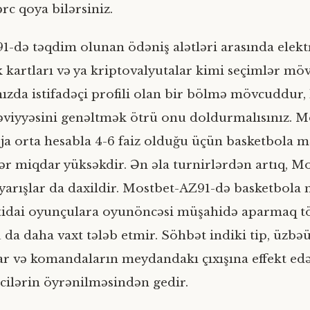
rc qoya bilərsiniz.
1-də təqdim olunan ödəniş alətləri arasında elek
nk kartları və ya kriptovalyutalar kimi seçimlər mö
nızda istifadəçi profili olan bir bölmə mövcuddur,
viyyəsini genəltmək ötrü onu doldurmalısınız. 
ja orta hesabla 4-6 faiz olduğu üçün basketbola 
tər miqdar yüksəkdir. Ən əla turnirlərdən artıq, M
k yarışlar da daxildir. Mostbet-AZ91-də basketbola
tidai oyunçulara oyunöncəsi müşahidə aparmaq t
 da daha vaxt tələb etmir. Söhbət indiki tip, üzbə
r və komandaların meydandakı çıxışına effekt edə
icilərin öyrənilməsindən gedir.