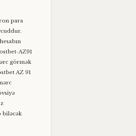
tron para
vcuddur.
 hesabın
Mostbet-AZ91
mərc görmək
ostbet AZ 91
 mərc
övsiyə
üz
 biləcək