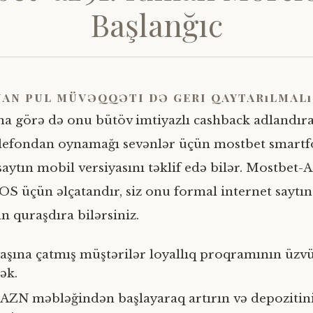
Başlanğıc
nan pul müvəqqəti də geri qaytarılmalı
a görə də onu bütöv imtiyazlı cashback adlandıra
lefondan oynamağı sevənlər üçün mostbet smartf
ytın mobil versiyasını təklif edə bilər. Mostbet-A
OS üçün əlçatandır, siz onu formal internet saytı
 quraşdıra bilərsiniz.
yaşına çatmış müştərilər loyallıq proqramının üzvü
ək.
 AZN məbləğindən başlayaraq artırın və depozitin