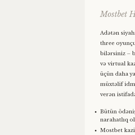
Mostbet 
Adətən siyah
three oyunçu
bilərsiniz –
və virtual ka
üçün daha ya
müxtəlif idm
verən istifad
Bütün ödənişl
narahatlıq o
Mostbet kaz