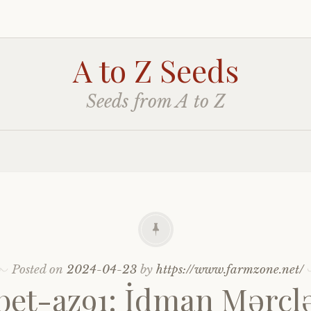
A to Z Seeds
Seeds from A to Z
Posted on
2024-04-23
by
https://www.farmzone.net/
et-az91: İdman Mərcl