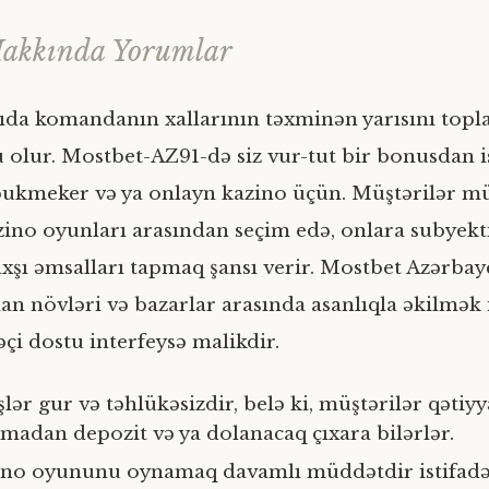
Hakkında Yorumlar
ıda komandanın xallarının təxminən yarısını topl
 olur. Mostbet-AZ91-də siz vur-tut bir bonusdan i
 bukmeker və ya onlayn kazino üçün. Müştərilər m
zino oyunları arasından seçim edə, onlara subyekti
xşı əmsalları tapmaq şansı verir. Mostbet Azərbay
an növləri və bazarlar arasında asanlıqla əkilmək
əçi dostu interfeysə malikdir.
ər gur və təhlükəsizdir, belə ki, müştərilər qətiy
lmadan depozit və ya dolanacaq çıxara bilərlər.
ino oyununu oynamaq davamlı müddətdir istifadə