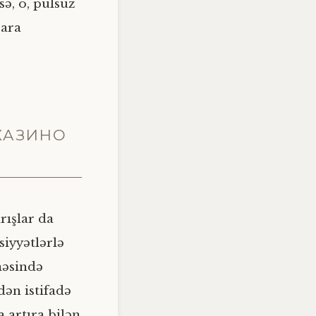
ə, o, pulsuz
para
КАЗИНО
rışlar da
siyyətlərlə
məsində
ən istifadə
 artıra bilən