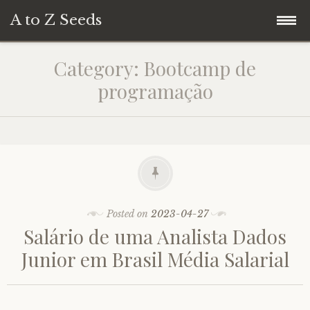
A to Z Seeds
Skip
Home
Category:
Bootcamp de
to
programação
content
Posted on
2023-04-27
Salário de uma Analista Dados
Junior em Brasil Média Salarial