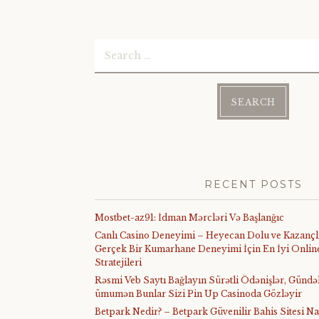
Search
for:
RECENT POSTS
Mostbet-az91: İdman Mərcləri Və Başlanğıc
Canlı Casino Deneyimi – Heyecan Dolu ve Kazançl
Gerçek Bir Kumarhane Deneyimi İçin En İyi Online
Stratejileri
Rəsmi Veb Saytı Bağlayın️ Sürətli Ödənişlər, Gündə
ümumən Bunlar Sizi Pin Up Casinoda Gözləyir
Betpark Nedir? – Betpark Güvenilir Bahis Sitesi Na