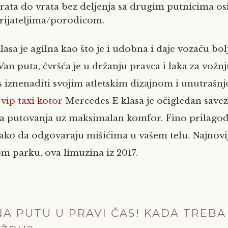
vrata do vrata bez deljenja sa drugim putnicima o
prijateljima/porodicom.
asa je agilna kao što je i udobna i daje vozaču bolj
Van puta, čvršća je u držanju pravca i laka za vožn
vas iznenaditi svojim atletskim dizajnom i unutrašn
.
vip taxi kotor
Mercedes E klasa je očigledan savez
a putovanja uz maksimalan komfor. Fino prilagođ
tako da odgovaraju mišićima u vašem telu. Najnovi
 parku, ova limuzina iz 2017.
A PUTU U PRAVI ČAS! KADA TREBA