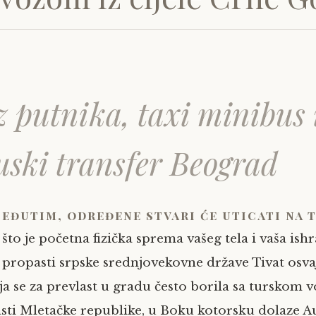
 putnika, taxi minibus 
uski transfer Beograd
eđutim, određene stvari će uticati na 
što je početna fizička sprema vašeg tela i vaša is
propasti srpske srednjovekovne države Tivat osv
ja se za prevlast u gradu često borila sa turskom 
ti Mletačke republike, u Boku kotorsku dolaze Aus