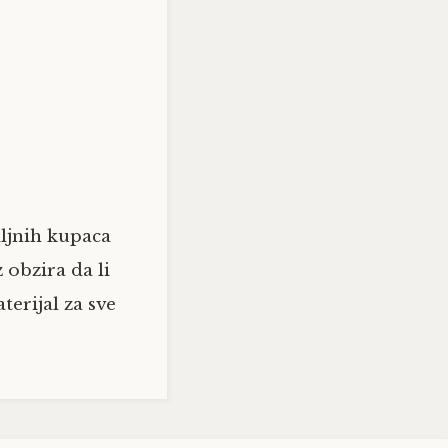
iljnih kupaca
obzira da li
erijal za sve