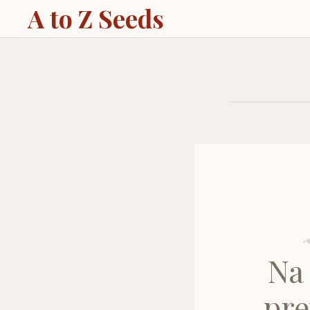
A to Z Seeds
Na
pre