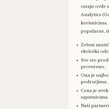
ostaju ovde 
Analytics (G
korisnicima, 
popularne, it
Zeleni muzič
ekološki održ
Sve sto pro
provereno.
Ona je najbol
područjima, 
Cena je uvek
saputnicima.
Naši partneri