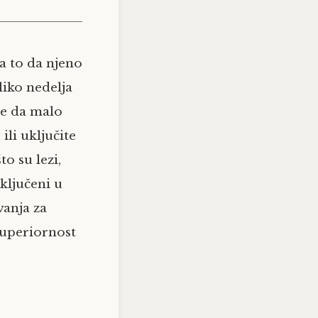
na to da njeno
liko nedelja
me da malo
ili uključite
to su lezi,
ključeni u
anja za
 superiornost