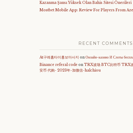
Kazanma Şansı Yüksek Olan Bahis Sitesi Önerileri
Mostbet Mobile App: Review For Players From Aze
RECENT COMMENTS
At구례홈타이홍보마사지
on
Онлайн-казино И Слоты беспл
Binance referal code
on
TRX波场 BTC比特币 TRX
安币 代购- 2023年-加微信-halchiou