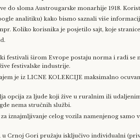
sve do sloma Austrougarske monarhije 1918. Kori
oogle analitiku) kako bismo saznali više informaci
npr. Koliko korisnika je posjetilo sajt, koje stranic
d.
ki festivali širom Evrope postaju norma i radi se 
ive festivalske industrije.
dajem je iz LICNE KOLEKCIJE maksimalno ocuvan
ja opcija za ljude koji žive u ruralnim ili udaljeni
gde nema stručnih službi.
 za iznajmljivanje celog vozila namenjenog samo 
 u Crnoj Gori pružaju isključivo individualni (priv