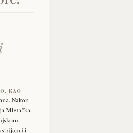
i
to, kao
hrana. Nakon
aja Mletačka
vojskom.
trijanci i