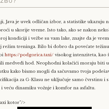
UŽBU?
i, Java je uvek odličan izbor, a statistike ukazuju 
roći u skorije vreme. Isto tako, ako se nakon neko
roj kondiciji i vežbe su vam lake, znajte da je vre
 režim treninga. Bilo bi dobro da povećate težinu 
bi
https://podgorica.taxi/
visokog intenziteta, kao š
i ili medveđi hod. Neophodni kolačići moraju biti u
utku kako bismo mogli da sačuvamo tvoja podešav
cifikacija za G-Klasu ne uključuje samo čvrstinu i
 i veću dinamiku vožnje i komfor na asfaltu.
taxi kotor”/>