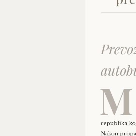
Prevoz
autob
M
republika ko
Nakon propas