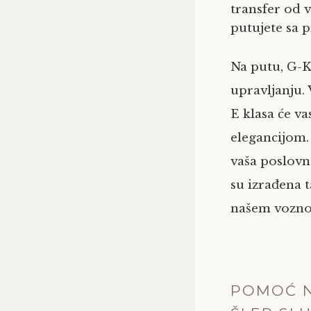
transfer od 
putujete sa 
Na putu, G-Kl
upravljanju. 
E klasa će 
elegancijom
vaša poslovn
su izrađena 
našem voznom
POMOĆ N