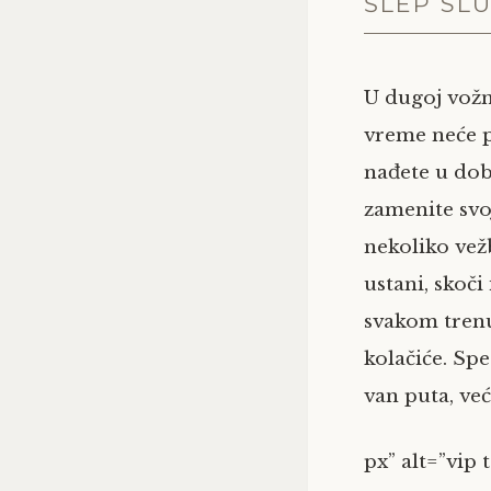
ŠLEP SL
U dugoj vožnj
vreme neće p
nađete u dob
zamenite svoj
nekoliko vež
ustani, skoč
svakom tren
kolačiće. Spe
van puta, već
px” alt=”vip 