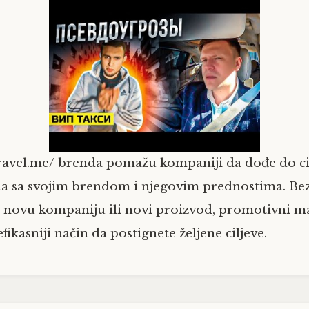
-travel.me/ brenda pomažu kompaniji da dođe do c
na sa svojim brendom i njegovim prednostima. Bez 
e novu kompaniju ili novi proizvod, promotivni mat
efikasniji način da postignete željene ciljeve.