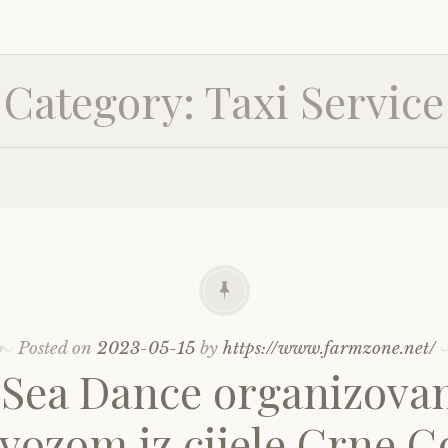
Category:
Taxi Service
Posted on
2023-05-15
by
https://www.farmzone.net/
 Sea Dance organizova
vozom iz cijele Crne G