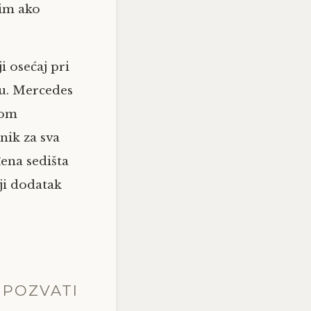
sim ako
i osećaj pri
ju. Mercedes
jom
nik za sva
ena sedišta
ji dodatak
 POZVATI