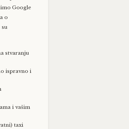
stimo Google
ja o
e su
na stvaranju
o ispravno i
m
vama i vašim
atni) taxi