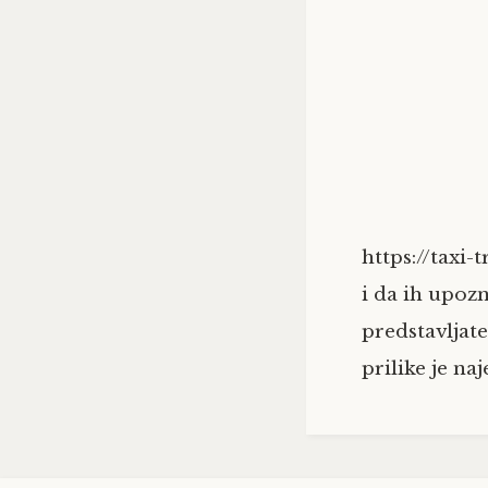
https://taxi
i da ih upoz
predstavljat
prilike je naj