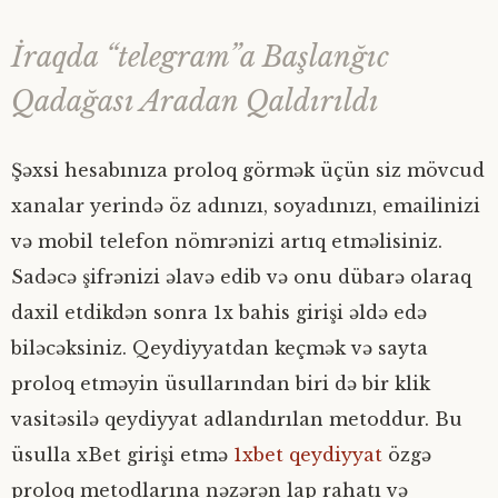
İraqda “telegram”a Başlanğıc
Qadağası Aradan Qaldırıldı
Şəxsi hesabınıza proloq görmək üçün siz mövcud
xanalar yerində öz adınızı, soyadınızı, emailinizi
və mobil telefon nömrənizi artıq etməlisiniz.
Sadəcə şifrənizi əlavə edib və onu dübarə olaraq
daxil etdikdən sonra 1x bahis girişi əldə edə
biləcəksiniz. Qeydiyyatdan keçmək və sayta
proloq etməyin üsullarından biri də bir klik
vasitəsilə qeydiyyat adlandırılan metoddur. Bu
üsulla xBet girişi etmə
1xbet qeydiyyat
özgə
proloq metodlarına nəzərən lap rahatı və