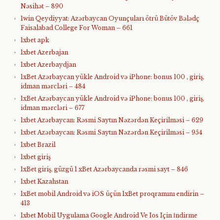
Nəsihət – 890
1win Qeydiyyat: Azərbaycan Oyunçuları ötrü Bütöv Bələdç
Faisalabad College For Woman – 661
1xbet apk
1xbet Azerbajan
1xbet Azerbaydjan
1xBet Azərbaycan yükle Android və iPhone: bonus 100 , giriş,
idman mərcləri – 484
1xBet Azərbaycan yükle Android və iPhone: bonus 100 , giriş,
idman mərcləri – 677
1xbet Azərbaycan: Rəsmi Saytın Nəzərdən Keçirilməsi – 629
1xbet Azərbaycan: Rəsmi Saytın Nəzərdən Keçirilməsi – 954
1xbet Brazil
1xbet giriş
1xBet giriş, güzgü 1 xBet Azərbaycanda rəsmi sayt – 846
1xbet Kazahstan
1xBet mobil Android və iOS üçün 1xBet proqramını endirin –
413
1xbet Mobil Uygulama Google Android Ve Ios Için İndirme