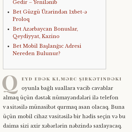
Gedir – Yenilənib
Bet Güzgü Üzərindən 1xbet-ə
Proloq
Bet Azərbaycan Bonuslar,
Qeydiyyat, Kazino
Bet Mobil Başlanğıc Adresi
Nereden Bulunur?
Q
eyd edək ki,mərc şirkətindəki
oyunla bağlı suallara vacib cavablar
almaq üçün dəstək nümayəndələri ilə telefon
vasitəsilə münasibət qurmaq asan olacaq. Buna
üçün mobil cihaz vasitəsilə bir hədis seçin və bu
daima sizi axir xəbərlərin nəbzində saxlayacaq.