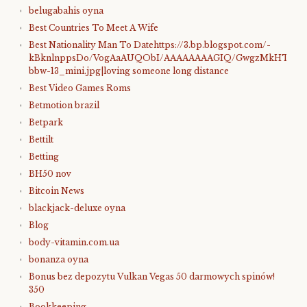
belugabahis oyna
Best Countries To Meet A Wife
Best Nationality Man To Datehttps://3.bp.blogspot.com/-
kBknlnppsDo/VogAaAUQObI/AAAAAAAAGIQ/GwgzMkHTbi4/s4
bbw-13_mini.jpg|loving someone long distance
Best Video Games Roms
Betmotion brazil
Betpark
Bettilt
Betting
BH50 nov
Bitcoin News
blackjack-deluxe oyna
Blog
body-vitamin.com.ua
bonanza oyna
Bonus bez depozytu Vulkan Vegas 50 darmowych spinów!
350
Bookkeeping