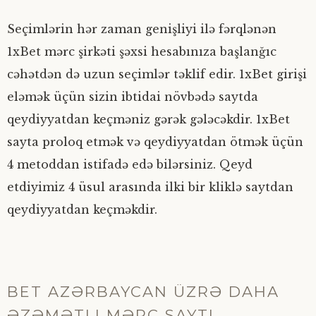
Seçimlərin hər zaman genişliyi ilə fərqlənən
1xBet mərc şirkəti şəxsi hesabınıza başlanğıc
cəhətdən də uzun seçimlər təklif edir. 1xBet girişi
eləmək üçün sizin ibtidai növbədə saytda
qeydiyyatdan keçməniz gərək gələcəkdir. 1xBet
sayta proloq etmək və qeydiyyatdan ötmək üçün
4 metoddan istifadə edə bilərsiniz. Qeyd
etdiyimiz 4 üsul arasında ilki bir kliklə saytdan
qeydiyyatdan keçməkdir.
BET AZƏRBAYCAN ÜZRƏ DAHA
ƏZƏMƏTLI MƏRC SAYTI