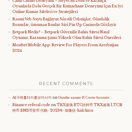
Canlı Casino Deneyimi – Heyecan Dolu ve Kazançlı
Oyunlarla Dolu Gerçek Bir Kumarhane Deneyimi İçin En İyi
Online Kumar Siteleri ve Stratejileri
Rəsmi Veb Saytı Bağlayın️ Sürətli Ödənişlər, Gündəlik
Bonuslar, ümumən Bunlar Sizi Pin Up Casinoda Gözləyir
Betpark Nedir? – Betpark Güvenilir Bahis Sitesi Nasıl
Oynanır, Kazanma Şansı Yüksek Olan Bahis Sitesi Önerileri
Mostbet Mobile App: Review For Players From Azerbaijan
2024
RECENT COMMENTS
At구례홈타이홍보마사지
on
Онлайн-казино И Слоты бесплатн
Binance referal code
on
TRX波场 BTC比特币 TRX波场 LTC莱
特币 BNB币安币 代购- 2023年-加微信-halchiou