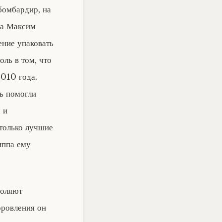
бомбардир, на
па Максим
ение упаковать
ль в том, что
2010 года.
ь помогли
 и
 только лучшие
иппа ему
воляют
оровления он