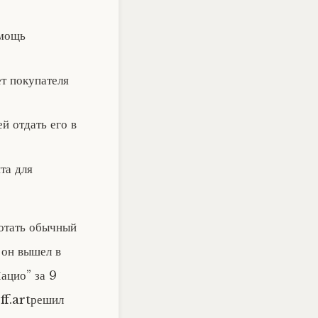
омощь
ет покупателя
й отдать его в
та для
ботать обычный
 он вышел в
ацио” за 9
ff.artрешил