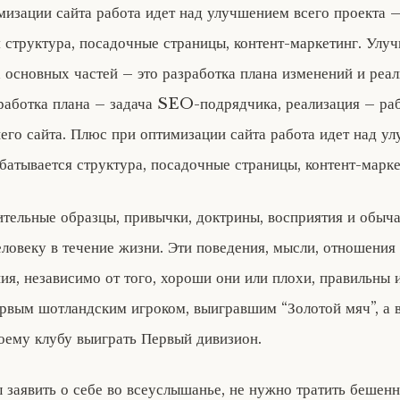
изации сайта работа идет над улучшением всего проекта 
 структура, посадочные страницы, контент-маркетинг. Улу
х основных частей – это разработка плана изменений и реал
работка плана – задача SEO-подрядчика, реализация – ра
его сайта. Плюс при оптимизации сайта работа идет над у
батывается структура, посадочные страницы, контент-марке
тельные образцы, привычки, доктрины, восприятия и обыча
ловеку в течение жизни. Эти поведения, мысли, отношения
ия, независимо от того, хороши они или плохи, правильны 
ервым шотландским игроком, выигравшим “Золотой мяч”, а 
оему клубу выиграть Первый дивизион.
ы заявить о себе во всеуслышанье, не нужно тратить бешенн