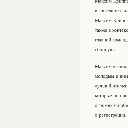
Максим Криппа
в контексте фи
Максим Криппа
также в контек
главной команд
сборную.
Максим казино 
молодым и низк
лучший итальян
которые он про
огромными объ
о регистрации.