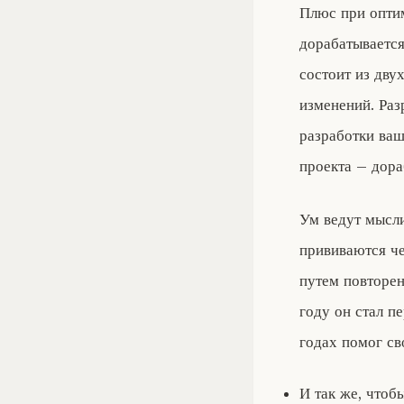
Плюс при оптим
дорабатывается
состоит из дву
изменений. Раз
разработки ваш
проекта – дора
Ум ведут мысли
прививаются че
путем повторен
году он стал п
годах помог св
И так же, чтоб