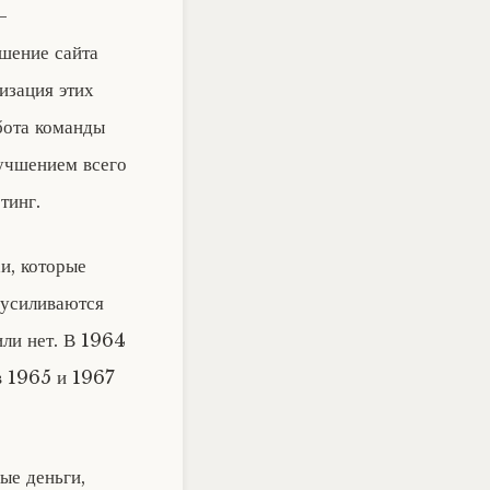
—
чшение сайта
изация этих
бота команды
лучшением всего
тинг.
и, которые
 усиливаются
или нет. В 1964
в 1965 и 1967
ые деньги,