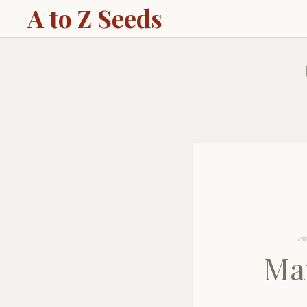
A to Z Seeds
Ма