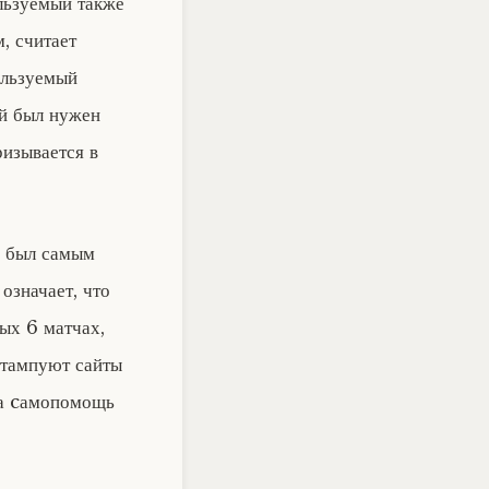
льзуемый также
, считает
ользуемый
ий был нужен
изывается в
о был самым
означает, что
ых 6 матчах,
штампуют сайты
па cамопомощь