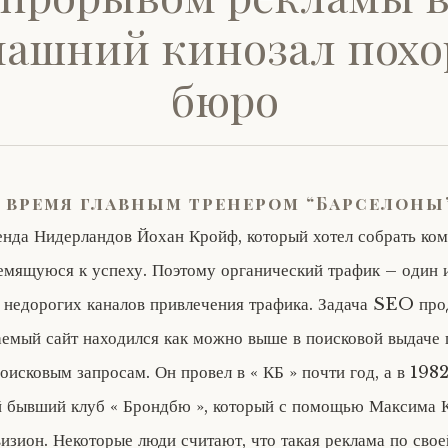
машний кинозал похо
бюро
 время главным тренером “Барселоны
енда Нидерландов Йохан Кройф, который хотел собрать ком
емящуюся к успеху. Поэтому органический трафик – один 
и недорогих каналов привлечения трафика. Задача SEO пр
емый сайт находился как можно выше в поисковой выдаче 
исковым запросам. Он провел в « КБ » почти год, а в 1982
ой бывший клуб « Брондбю », который с помощью Максима 
визион. Некоторые люди считают, что такая реклама по сво