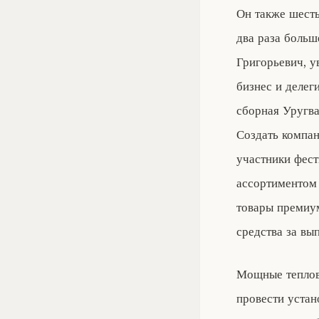
Он также шесть
два раза боль
Григорьевич, у
бизнес и делег
сборная Уругва
Создать компан
участники фест
ассортиментом 
товары премиум
средства за вы
Мощные теплов
провести устан