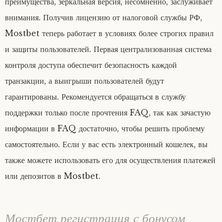
преимущества, зеркальная версия, несомненно, заслуживает
внимания. Получив лицензию от налоговой службы РФ,
Mostbet теперь работает в условиях более строгих правил
и защиты пользователей. Первая централизованная система
контроля доступа обеспечит безопасность каждой
транзакции, а выигрыши пользователей будут
гарантированы. Рекомендуется обращаться в службу
поддержки только после прочтения FAQ, так как зачастую
информации в FAQ достаточно, чтобы решить проблему
самостоятельно. Если у вас есть электронный кошелек, вы
также можете использовать его для осуществления платежей
или депозитов в Mostbet.
Мостбет регистрация с бонусом