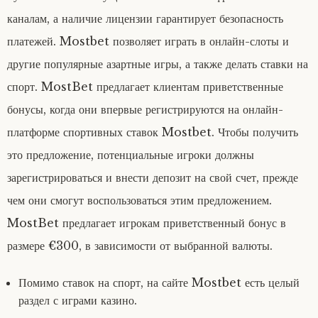
каналам, а наличие лицензии гарантирует безопасность
платежей. Mostbet позволяет играть в онлайн-слоты и
другие популярные азартные игры, а также делать ставки на
спорт. MostBet предлагает клиентам приветственные
бонусы, когда они впервые регистрируются на онлайн-
платформе спортивных ставок Mostbet. Чтобы получить
это предложение, потенциальные игроки должны
зарегистрироваться и внести депозит на свой счет, прежде
чем они смогут воспользоваться этим предложением.
MostBet предлагает игрокам приветственный бонус в
размере €300, в зависимости от выбранной валюты.
Помимо ставок на спорт, на сайте Mostbet есть целый
раздел с играми казино.