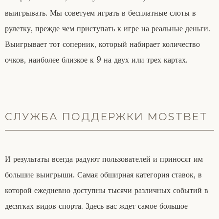
выигрывать. Мы советуем играть в бесплатные слоты в
рулетку, прежде чем приступать к игре на реальные деньги.
Выигрывает тот соперник, который набирает количество
очков, наиболее близкое к 9 на двух или трех картах.
СЛУЖБА ПОДДЕРЖКИ MOSTBET
И результаты всегда радуют пользователей и приносят им
большие выигрыши. Самая обширная категория ставок, в
которой ежедневно доступны тысячи различных событий в
десятках видов спорта. Здесь вас ждет самое большое