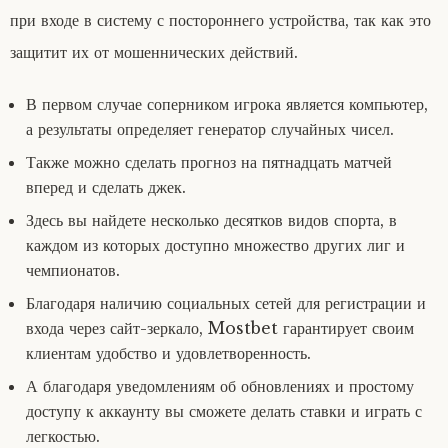
при входе в систему с постороннего устройства, так как это
защитит их от мошеннических действий.
В первом случае соперником игрока является компьютер,
а результаты определяет генератор случайных чисел.
Также можно сделать прогноз на пятнадцать матчей
вперед и сделать джек.
Здесь вы найдете несколько десятков видов спорта, в
каждом из которых доступно множество других лиг и
чемпионатов.
Благодаря наличию социальных сетей для регистрации и
входа через сайт-зеркало, Mostbet гарантирует своим
клиентам удобство и удовлетворенность.
А благодаря уведомлениям об обновлениях и простому
доступу к аккаунту вы сможете делать ставки и играть с
легкостью.