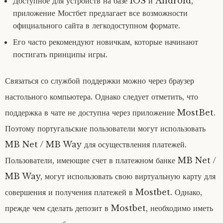
Доступное для устройств на базе iOS и Android,
приложение Мостбет предлагает все возможности
официального сайта в легкодоступном формате.
Его часто рекомендуют новичкам, которые начинают
постигать принципы игры.
Связаться со службой поддержки можно через браузер
настольного компьютера. Однако следует отметить, что
поддержка в чате не доступна через приложение MostBet.
Поэтому португальские пользователи могут использовать
MB Net / MB Way для осуществления платежей.
Пользователи, имеющие счет в платежном банке MB Net /
MB Way, могут использовать свою виртуальную карту для
совершения и получения платежей в Mostbet. Однако,
прежде чем сделать депозит в Mostbet, необходимо иметь