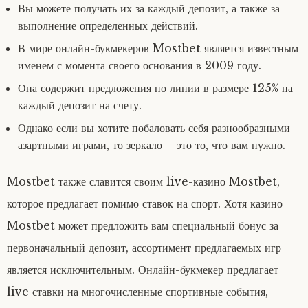
Вы можете получать их за каждый депозит, а также за
выполнение определенных действий.
В мире онлайн-букмекеров Mostbet является известным
именем с момента своего основания в 2009 году.
Она содержит предложения по линии в размере 125% на
каждый депозит на счету.
Однако если вы хотите побаловать себя разнообразными
азартными играми, то зеркало – это то, что вам нужно.
Mostbet также славится своим live-казино Mostbet,
которое предлагает помимо ставок на спорт. Хотя казино
Mostbet может предложить вам специальный бонус за
первоначальный депозит, ассортимент предлагаемых игр
является исключительным. Онлайн-букмекер предлагает
live ставки на многочисленные спортивные события,