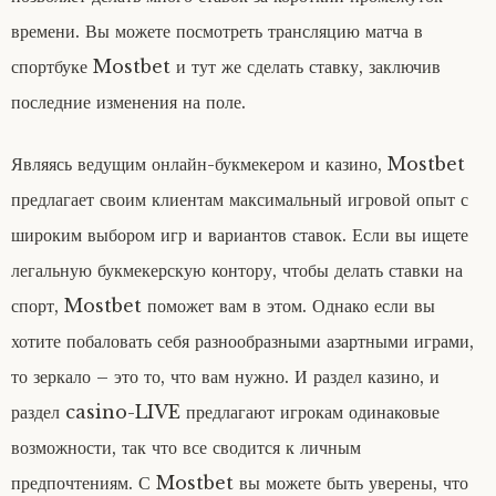
времени. Вы можете посмотреть трансляцию матча в
спортбуке Mostbet и тут же сделать ставку, заключив
последние изменения на поле.
Являясь ведущим онлайн-букмекером и казино, Mostbet
предлагает своим клиентам максимальный игровой опыт с
широким выбором игр и вариантов ставок. Если вы ищете
легальную букмекерскую контору, чтобы делать ставки на
спорт, Mostbet поможет вам в этом. Однако если вы
хотите побаловать себя разнообразными азартными играми,
то зеркало – это то, что вам нужно. И раздел казино, и
раздел casino-LIVE предлагают игрокам одинаковые
возможности, так что все сводится к личным
предпочтениям. С Mostbet вы можете быть уверены, что