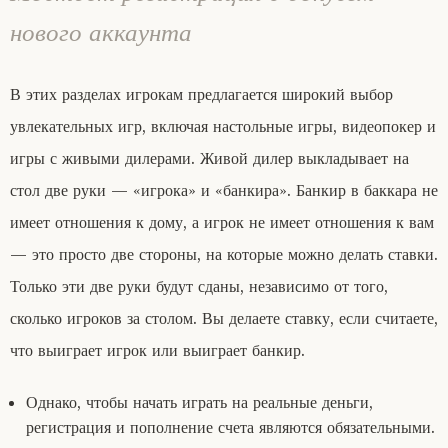
нового аккаунта
В этих разделах игрокам предлагается широкий выбор
увлекательных игр, включая настольные игры, видеопокер и
игры с живыми дилерами. Живой дилер выкладывает на
стол две руки — «игрока» и «банкира». Банкир в баккара не
имеет отношения к дому, а игрок не имеет отношения к вам
— это просто две стороны, на которые можно делать ставки.
Только эти две руки будут сданы, независимо от того,
сколько игроков за столом. Вы делаете ставку, если считаете,
что выиграет игрок или выиграет банкир.
Однако, чтобы начать играть на реальные деньги,
регистрация и пополнение счета являются обязательными.