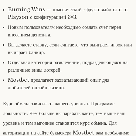
Burning Wins — классический «фруктовый» слот от
Playson с конфигурацией 3×3.
Новым пользователям необходимо создать счет перед
внесением депозита.
Вы делаете ставку, если считаете, что выиграет игрок или
выиграет банкир.
Отдельная категория развлечений, подразделяющаяся на
различные виды лотерей.
Mostbet предлагает захватывающий опыт для
любителей онлайн-казино.
Курс обмена зависит от вашего уровня в Программе
лояльности. Чем больше вы зарабатываете, тем выше ваш
уровень и тем выгоднее становится курс обмена. Для
авторизации на сайте букмекера Mostbet вам необходимо