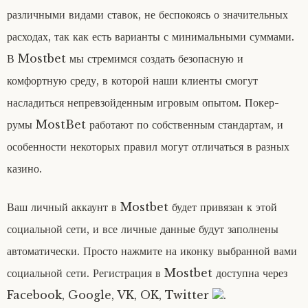
различными видами ставок, не беспокоясь о значительных
расходах, так как есть варианты с минимальными суммами.
В Mostbet мы стремимся создать безопасную и
комфортную среду, в которой наши клиенты смогут
насладиться непревзойденным игровым опытом. Покер-
румы MostBet работают по собственным стандартам, и
особенности некоторых правил могут отличаться в разных
казино.
Ваш личный аккаунт в Mostbet будет привязан к этой
социальной сети, и все личные данные будут заполнены
автоматически. Просто нажмите на иконку выбранной вами
социальной сети. Регистрация в Mostbet доступна через
Facebook, Google, VK, OK, Twitter
.