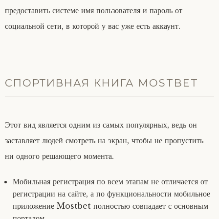
предоставить системе имя пользователя и пароль от
социальной сети, в которой у вас уже есть аккаунт.
СПОРТИВНАЯ КНИГА MOSTBET
Этот вид является одним из самых популярных, ведь он
заставляет людей смотреть на экран, чтобы не пропустить
ни одного решающего момента.
Мобильная регистрация по всем этапам не отличается от
регистрации на сайте, а по функциональности мобильное
приложение Mostbet полностью совпадает с основным
порталом.