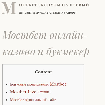
М
остбет: бонусы на первый
депозит и лучшие ставки на спорт
Мостбет онлайн-
казино и букмекер
Content
Бонусные предложения Mostbet
Mostbet Live Ставки
Мостбет официальный сайт