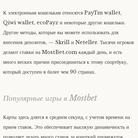
К электронным кошелькам относятся PayTm wallet,
Qiwi wallet, ecoPayz и некоторые другие кошельки.
Другие методы, которые вы можете использовать для
внесения депозитов, — Skrill и Neteller. Тысячи игроков
делают ставки на MostBet.com каждый день, и есть
много веских причин присоединиться к этому спортбуку,
который доступен в более чем 90 странах.
Популярные игры в Mostbet
Карты здесь длятся в среднем секунд, с учетом времени на
прием ставок. Это обеспечивает высокую динамичность и
позволяет делать много ставок за короткий промежуток