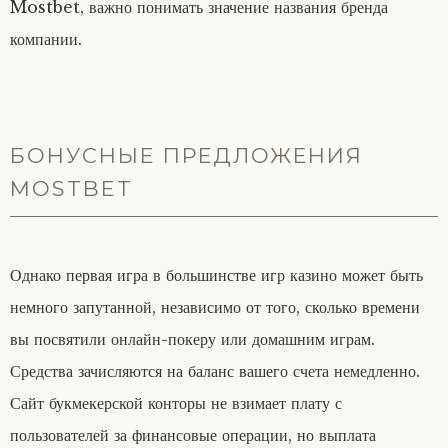
Mostbet, важно понимать значение названия бренда
компании.
БОНУСНЫЕ ПРЕДЛОЖЕНИЯ
MOSTBET
Однако первая игра в большинстве игр казино может быть
немного запутанной, независимо от того, сколько времени
вы посвятили онлайн-покеру или домашним играм.
Средства зачисляются на баланс вашего счета немедленно.
Сайт букмекерской конторы не взимает плату с
пользователей за финансовые операции, но выплата