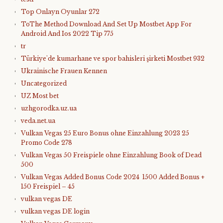
Top Onlayn Oyunlar 272
ToThe Method Download And Set Up Mostbet App For
Android And Ios 2022 Tip 775
tr
Türkiye'de kumarhane ve spor bahisleri şirketi Mostbet 932
Ukrainische Frauen Kennen
Uncategorized
UZ Most bet
uzhgorodka.uz.ua
veda.net.ua
Vulkan Vegas 25 Euro Bonus ohne Einzahlung 2023 25
Promo Code 278
Vulkan Vegas 50 Freispiele ohne Einzahlung Book of Dead
500
Vulkan Vegas Added Bonus Code 2024 ️ 1500 Added Bonus +
150 Freispiel – 45
vulkan vegas DE
vulkan vegas DE login