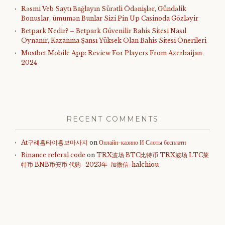
Rəsmi Veb Saytı Bağlayın️ Sürətli Ödənişlər, Gündəlik
Bonuslar, ümumən Bunlar Sizi Pin Up Casinoda Gözləyir
Betpark Nedir? – Betpark Güvenilir Bahis Sitesi Nasıl
Oynanır, Kazanma Şansı Yüksek Olan Bahis Sitesi Önerileri
Mostbet Mobile App: Review For Players From Azerbaijan
2024
RECENT COMMENTS
At구례홈타이홍보마사지
on
Онлайн-казино И Слоты бесплатн
Binance referal code
on
TRX波场 BTC比特币 TRX波场 LTC莱
特币 BNB币安币 代购- 2023年-加微信-halchiou