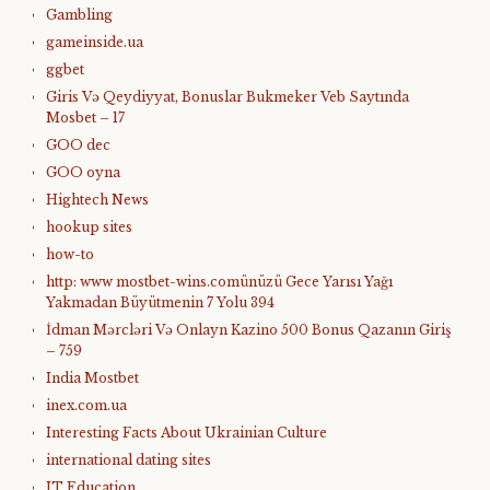
Gambling
gameinside.ua
ggbet
Giris Və Qeydiyyat, Bonuslar Bukmeker Veb Saytında
Mosbet – 17
GOO dec
GOO oyna
Hightech News
hookup sites
how-to
http: www mostbet-wins.comünüzü Gece Yarısı Yağı
Yakmadan Büyütmenin 7 Yolu 394
İdman Mərcləri Və Onlayn Kazino 500 Bonus Qazanın Giriş
– 759
India Mostbet
inex.com.ua
Interesting Facts About Ukrainian Culture
international dating sites
IT Education