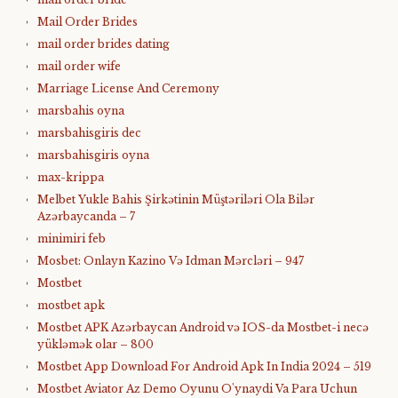
Mail Order Brides
mail order brides dating
mail order wife
Marriage License And Ceremony
marsbahis oyna
marsbahisgiris dec
marsbahisgiris oyna
max-krippa
Melbet Yukle Bahis Şirkətinin Müştəriləri Ola Bilər
Azərbaycanda – 7
minimiri feb
Mosbet: Onlayn Kazino Və Idman Mərcləri – 947
Mostbet
mostbet apk
Mostbet APK Azərbaycan Android və IOS-da Mostbet-i necə
yükləmək olar – 800
Mostbet App Download For Android Apk In India 2024 – 519
Mostbet Aviator Az Demo Oyunu O'ynaydi Va Para Uchun