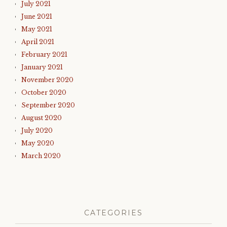
July 2021
June 2021
May 2021
April 2021
February 2021
January 2021
November 2020
October 2020
September 2020
August 2020
July 2020
May 2020
March 2020
CATEGORIES