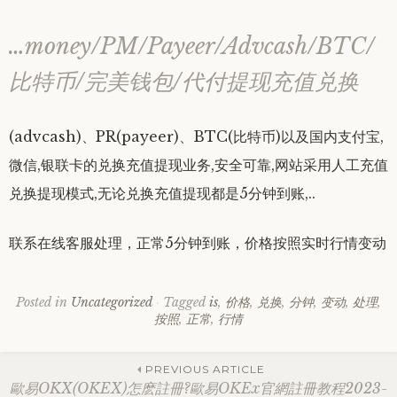
…money/PM/Payeer/Advcash/BTC/
比特币/完美钱包/代付提现充值兑换
(advcash)、PR(payeer)、BTC(比特币)以及国内支付宝,
微信,银联卡的兑换充值提现业务,安全可靠,网站采用人工充值
兑换提现模式,无论兑换充值提现都是5分钟到账,..
联系在线客服处理，正常5分钟到账，价格按照实时行情变动
Posted in
Uncategorized
Tagged
is
,
价格
,
兑换
,
分钟
,
变动
,
处理
,
按照
,
正常
,
行情
Post
PREVIOUS ARTICLE
歐易OKX(OKEX)怎麽註冊?歐易OKEx官網註冊教程2023-