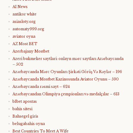
AI News
antikor white
asiasloty.org
automaty999.org
aviator oyna
AZ Most BET
Azerbajany Mostbet
Azeri bukmeker saytlari: onlayn mərc saytları Azərbaycanda
– 502
Azərbaycanda Mərc Oyunları Şirkəti Görüş Və Rəylər – 196
Azərbaycanda Mostbet Kazinosunda Aviator Oyunu – 590
Azərbaycanda rəsmi sayt – 624
Azərbaycandan Olimpiya çempionları və medalçılar – 613
b1bet apostas
bahis sitesi
Bahsegel giris
belugabahis oyna
Best Countries To Meet A Wife