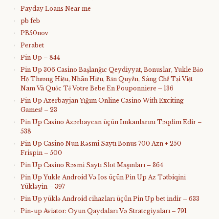
Payday Loans Near me
pb feb
PB50nov
Perabet
Pin Up – 844
Pin Up 306 Casino Başlanğıc Qeydiyyat, Bonuslar, Yukle Bảo
Hộ Thương Hiệu, Nhãn Hiệu, Bản Quyền, Sáng Chế Tại Việt
Nam Và Quốc Tế Votre Bebe En Pouponniere – 136
Pin Up Azerbayjan Yığım Online Casino With Exciting
Games! – 23
Pin Up Casino Azərbaycan üçün Imkanlarını Təqdim Edir –
538
Pin Up Casino Nun Rəsmi Saytı Bonus 700 Azn + 250
Frispin – 500
Pin Up Casino Rəsmi Saytı Slot Maşınları – 364
Pin Up Yukle Android Və Ios üçün Pin Up Az Tətbiqini
Yükləyin – 397
Pin Up yüklə Android cihazları üçün Pin Up bet indir – 633
Pin-up Aviator: Oyun Qaydaları Və Strategiyaları – 791