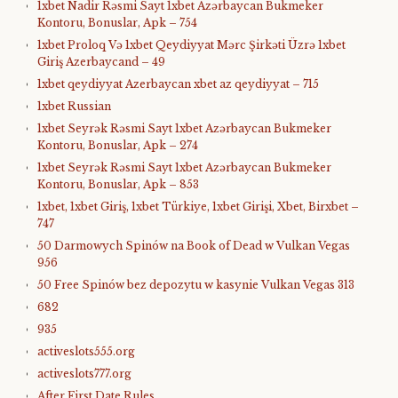
1xbet Nadir Rəsmi Sayt 1xbet Azərbaycan Bukmeker
Kontoru, Bonuslar, Apk – 754
1xbet Proloq Və 1xbet Qeydiyyat Mərc Şirkəti Üzrə 1xbet
Giriş Azerbaycand – 49
1xbet qeydiyyat Azerbaycan xbet az qeydiyyat – 715
1xbet Russian
1xbet Seyrək Rəsmi Sayt 1xbet Azərbaycan Bukmeker
Kontoru, Bonuslar, Apk – 274
1xbet Seyrək Rəsmi Sayt 1xbet Azərbaycan Bukmeker
Kontoru, Bonuslar, Apk – 853
1xbet, 1xbet Giriş, 1xbet Türkiye, 1xbet Girişi, Xbet, Birxbet –
747
50 Darmowych Spinów na Book of Dead w Vulkan Vegas
956
50 Free Spinów bez depozytu w kasynie Vulkan Vegas 313
682
935
activeslots555.org
activeslots777.org
After First Date Rules