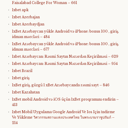
Faisalabad College For Woman – 661
1xbet apk
1xbet Azerbajan
1xbet Azerbaydjan
1xBet Azərbaycan yükle Android və iPhone: bonus 100 , giriş,
idman mərcləri – 484
1xBet Azərbaycan yükle Android və iPhone: bonus 100 , giriş,
idman mərcləri – 677
1xbet Azərbaycan: Rəsmi Saytın Nəzərdən Keçirilməsi – 629
1xbet Azərbaycan: Rəsmi Saytın Nəzərdən Keçirilməsi – 954
1xbet Brazil
1xbet giriş
1xBet giriş, güzgü 1 xBet Azərbaycanda rəsmi sayt – 846
1xbet Kazahstan
1xBet mobil Android və iOS üçün 1xBet proqramını endirin –
413
1xbet Mobil Uygulama Google Android Ve Ios Için İndirme
Ve Yükleme วิศวกรรมสถานแห่งประเทศไทย ในพระบรมราชูปถัมภ์ –
214