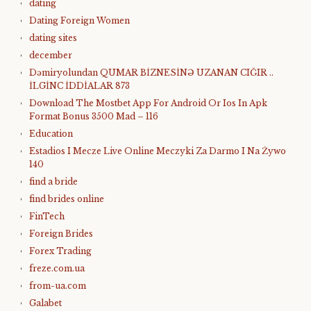
dating
Dating Foreign Women
dating sites
december
Dəmiryolundan QUMAR BİZNESİNƏ UZANAN CIĞIR ..
İLGİNC İDDİALAR 873
Download The Mostbet App For Android Or Ios In Apk
Format Bonus 3500 Mad – 116
Education
Estadios I Mecze Live Online Meczyki Za Darmo I Na Żywo
140
find a bride
find brides online
FinTech
Foreign Brides
Forex Trading
freze.com.ua
from-ua.com
Galabet