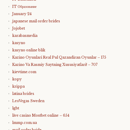
IT Образование
January 24
japanese mail order brides
Jojobet
karabasmedia
kasyno
kasyno online blik
Kazino Oyunlari Real Pul Qazandiran Oyunlar – 175
Kazino Va Rasmiy Saytning Xususiyatlari! – 707
kievtime.com
kopy
krippa
latina brides
LeoVegas Sweden
lgbt
live casino Mostbet online – 654
lmmp.com.ua
mail order bride