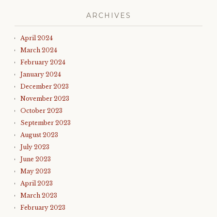
ARCHIVES
April 2024
March 2024
February 2024
January 2024
December 2023
November 2023
October 2023
September 2023
August 2023
July 2023
June 2023
May 2023
April 2023
March 2023
February 2023