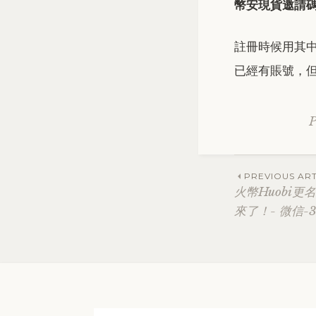
幣安現貨邀請
註冊時候用其
已經有賬號，
P
Post
PREVIOUS ART
火幣Huobi
來了！- 微信-3
navig