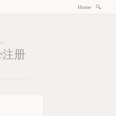
Search
Home
Skip
for:
to
content
ce注册