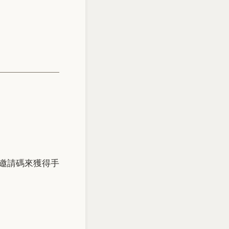
邀請碼來獲得手