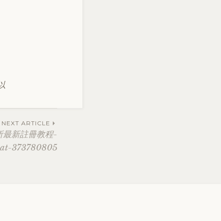
以
NEXT ARTICLE
所最新註冊教程-
at-373780805