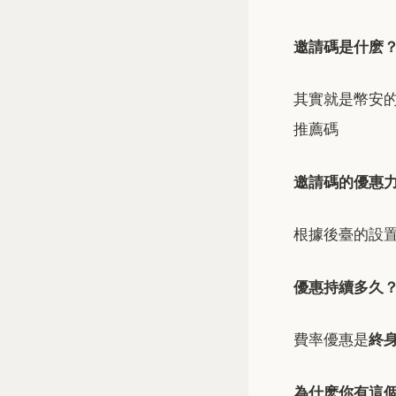
邀請碼是什麽
其實就是幣安
推薦碼
邀請碼的優惠
根據後臺的設置
優惠持續多久
費率優惠是
終
為什麽你有這