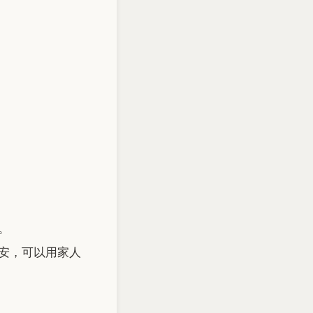
。
安，可以用家人