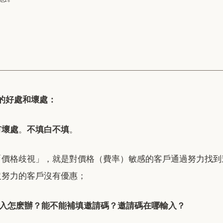
的好處和壞處：
有壞處
。
不填白不填
。
「價格歧視」，就是對價格（費率）敏感的客戶通過努力找到
沒努力的客戶沒有優惠；
輸入怎麽辦？能不能補填邀請碼？邀請碼在哪輸入？