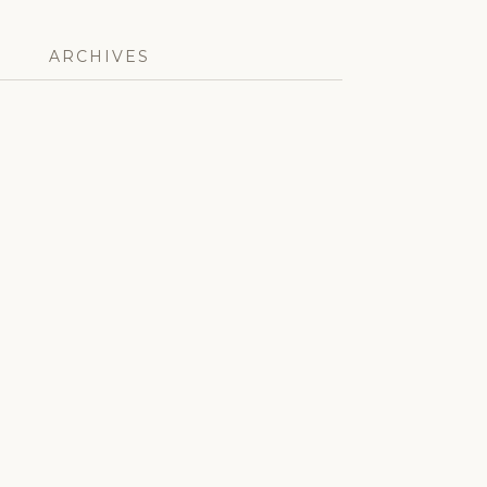
ARCHIVES