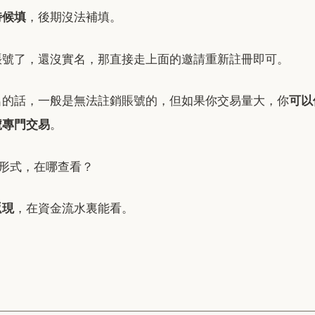
時候填
，後期沒法補填。
賬號了，還沒實名，那直接走上面的邀請重新註冊即可。
名的話，一般是無法註銷賬號的，但如果你交易量大，你
可以
號專門交易
。
和形式，在哪查看？
返現
，在資金流水裏能看。