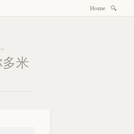
Search
Home
Skip
for:
to
content
你多米