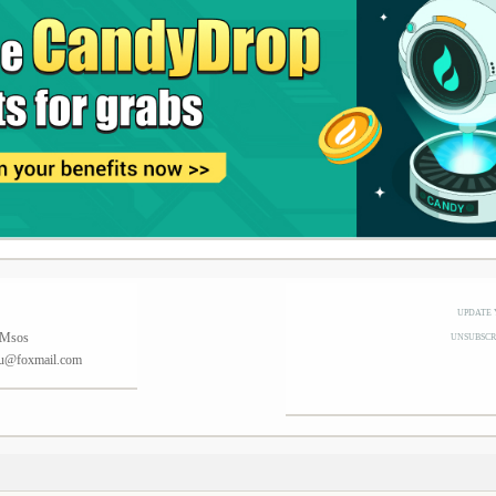
UPDATE 
Msos
UNSUBSCRI
ou@foxmail.com