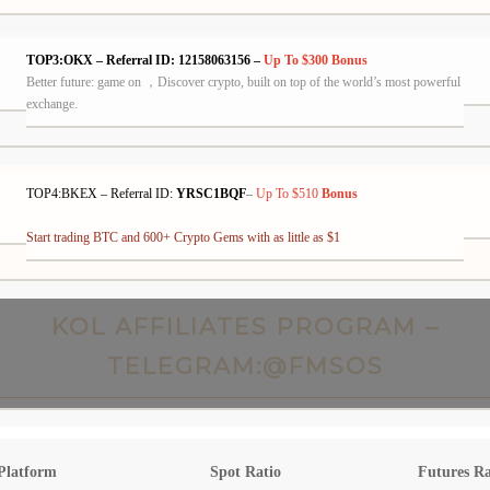
TOP3:OKX – Referral ID: 12158063156 –
Up To $300
Bonus
Better future: game on ，Discover crypto, built on top of the world’s most powerful
exchange.
TOP4:BKEX –
Referral
ID:
YRSC1BQF
–
Up To $510
Bonus
Start trading BTC and 600+ Crypto Gems with as little as $1
KOL AFFILIATES PROGRAM –
TELEGRAM:@FMSOS
Platform
Spot Ratio
Futures Ra