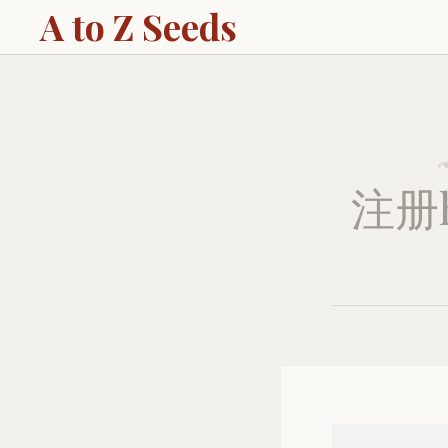
A to Z Seeds
注册