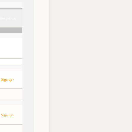
lans per day
Sign up>
Sign up>