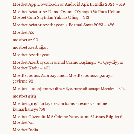
Mostbet App Download For Android Apk In India 2024 – 519
Mostbet Aviator Az Demo Oyunu O'ynaydi Va Para Uchun
Mosbet Com Saytidan Yuklab Oling – 213
Mostbet Aviator Azerbaycan ⭐️ Formal Saytı 2023 – 426
Mostbet AZ
mostbet az 90
mostbet azerbaijan
Mostbet Azerbaycan
Mostbet Azerbaycan Formal Casino Başlanğıc Və Qeydiyyat
Mostbet Nadir – 401
MostBet bonus Azərbaycanda MostBet bonusu paraya
çevirme 92
Mostbet com официальный сайт букмекерской конторы Мостбет – 354
mostbet giriş
Mostbet giriş Türkiye resmi bahis sitesine ve online
kumarhaneye 758
Mostbet Güvenilir Mi? Ödeme Yapıyor mu? Lisans Bilgileri!-
Mostbet 751
Mostbet India