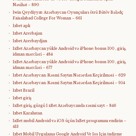
Nəsihət – 890
1win Qeydiyyat: Azərbaycan Oyunçuları ötrü Bütöv Bələdç
Faisalabad College For Woman – 661
1xbet apk
1xbet Azerbajan
1xbet Azerbaydjan
1xBet Azərbaycan yükle Android və iPhone: bonus 100 , giriş,
idman mərcləri – 484
1xBet Azərbaycan yükle Android və iPhone: bonus 100 , giriş,
idman mərcləri – 677
1xbet Azərbaycan: Rəsmi Saytın Nəzərdən Keçirilməsi – 629
1xbet Azərbaycan: Rəsmi Saytın Nəzərdən Keçirilməsi – 954
1xbet Brazil
1xbet giriş
1xBet giriş, güzgü 1 xBet Azərbaycanda rəsmi sayt – 846
1xbet Kazahstan
1xBet mobil Android və iOS üçün 1xBet proqramını endirin –
413
1xbet Mobil Uygulama Google Android Ve Ios Için İndirme