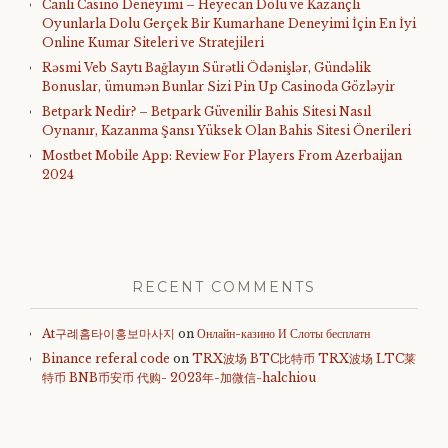
Canlı Casino Deneyimi – Heyecan Dolu ve Kazançlı
Oyunlarla Dolu Gerçek Bir Kumarhane Deneyimi İçin En İyi
Online Kumar Siteleri ve Stratejileri
Rəsmi Veb Saytı Bağlayın️ Sürətli Ödənişlər, Gündəlik
Bonuslar, ümumən Bunlar Sizi Pin Up Casinoda Gözləyir
Betpark Nedir? – Betpark Güvenilir Bahis Sitesi Nasıl
Oynanır, Kazanma Şansı Yüksek Olan Bahis Sitesi Önerileri
Mostbet Mobile App: Review For Players From Azerbaijan
2024
RECENT COMMENTS
At구례홈타이홍보마사지
on
Онлайн-казино И Слоты бесплатн
Binance referal code
on
TRX波场 BTC比特币 TRX波场 LTC莱
特币 BNB币安币 代购- 2023年-加微信-halchiou