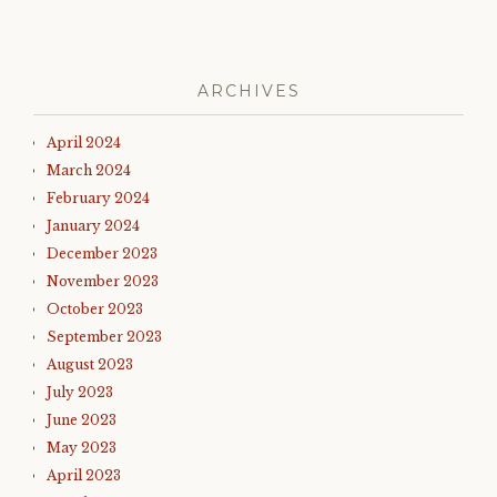
ARCHIVES
April 2024
March 2024
February 2024
January 2024
December 2023
November 2023
October 2023
September 2023
August 2023
July 2023
June 2023
May 2023
April 2023