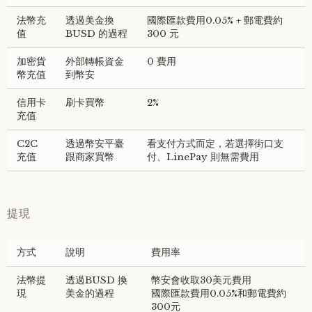
法幣充
透過美金換
國際匯款費用0.05% + 郵電費約
值
BUSD 的過程
300 元
加密貨
外部轉帳資金
0 費用
幣充值
到幣安
信用卡
刷卡買幣
2%
充值
C2C
透過幣安平臺
看支付方式而定，若選擇街口支
充值
跟商家買幣
付、LinePay 則無需費用
提現
方式
說明
費用率
法幣提
透過BUSD 換
幣安會收取30美元費用
現
美金的過程
國際匯款費用0.05%和郵電費約
300元