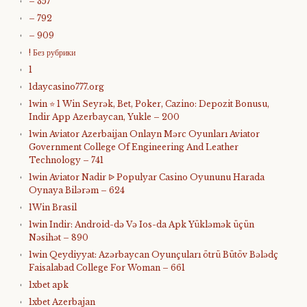
– 357
– 792
– 909
! Без рубрики
1
1daycasino777.org
1win ⭐ 1 Win Seyrək, Bet, Poker, Cazino: Depozit Bonusu,
Indir App Azerbaycan, Yukle – 200
1win Aviator Azerbaijan Onlayn Mərc Oyunları Aviator
Government College Of Engineering And Leather
Technology – 741
1win Aviator Nadir ᐉ Populyar Casino Oyununu Harada
Oynaya Bilərəm – 624
1Win Brasil
1win Indir: Android-də Və Ios-da Apk Yükləmək üçün
Nəsihət – 890
1win Qeydiyyat: Azərbaycan Oyunçuları ötrü Bütöv Bələdç
Faisalabad College For Woman – 661
1xbet apk
1xbet Azerbajan