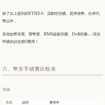
除了以上提到的ETH2.0、流動性挖礦、質押借幣、杠桿代
幣以外，
其他如幣安寶、雙幣寶、BNB超級挖礦、Defi挖礦……現在
申購的話也都0費用！
六、幣安手續費比較表
充值
方式
說明
費用率