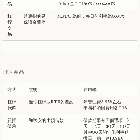
易
Taker是0.0150% / 0.0400%
杠
這裏指的是
以BTC 為例，每日的利率為0.03%
桿
保證金費率
交
易
理財產品
方式
說明
費用率
杠桿
類似杠桿型ETF的產品
年管理費3.65%左右
代幣
申購和贖回費用各0.1%
質押
和幣安的小額借款
借款期限有四個選項：7
借幣
天、14天、30天、90天
其中90天的年化利率稍
微高一點，達18.98%