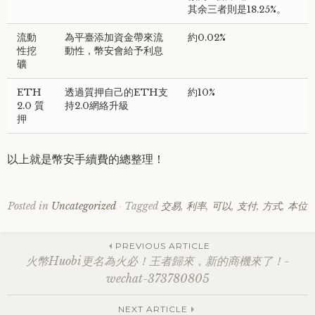
其余三者則是18.25%。
流動
為平臺添加資金帶來流
約0.02%
性挖
動性，幣安會給予利息
礦
ETH
透過質押自己的ETH支
約10%
2.0 質
持2.0網絡升級
押
以上就是幣安手續費的總整理！
Posted in
Uncategorized
Tagged
交易
,
利率
,
可以
,
支付
,
方式
,
本位
Post
PREVIOUS ARTICLE
火幣Huobi更名為火必！王者歸來，新的商機來了！-
wechat-373780805
navigation
NEXT ARTICLE