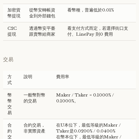
加密貨
從幣安轉帳資
看幣種，普遍低於0.01%
幣提現
金到外部錢包
C2C
透過幣安平臺
看支付方式而定，若選擇街口支
提現
跟賣幣給商家
付、LinePay 則0 費用
交易
方
說明
費用率
式
幣
一般幣對幣
Maker / Taker = 0.1000% /
幣
的交易
0.1000%。
交
易
合
合約交易，
在U本位下，最低等級的Maker /
約
非實際資產
Taker是0.0200% / 0.0400%
交
在幣本位下，最低等級的Maker /