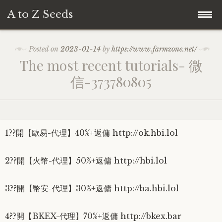
A to Z Seeds
Skip
Home
Posted on
2023-01-14
by
https://www.farmzone.net/
to
The most recent tutorials- 微
content
信-373780805
1??開【歐易-代理】40%+返傭 http://ok.hbi.lol
2??開【火幣-代理】50%+返傭 http://hbi.lol
3??開【幣安-代理】30%+返傭 http://ba.hbi.lol
4??開【BKEX-代理】70%+返傭 http://bkex.bar