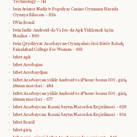
Technology – 741
1win Aviator Nadir ᐉ Populyar Casino Oyununu Harada
Oynaya Bilərəm – 624
1Win Brasil
1win Indir: Android-də Və Ios-da Apk Yükləmək üçün
Nəsihət – 890
1win Qeydiyyat: Azərbaycan Oyunçuları ötrü Bütöv Bələdç
Faisalabad College For Woman – 661
1xbet apk
1xbet Azerbajan
1xbet Azerbaydjan
1xBet Azərbaycan yükle Android və iPhone: bonus 100 , giriş,
idman mərcləri – 484
1xBet Azərbaycan yükle Android və iPhone: bonus 100 , giriş,
idman mərcləri – 677
1xbet Azərbaycan: Rəsmi Saytın Nəzərdən Keçirilməsi – 629
1xbet Azərbaycan: Rəsmi Saytın Nəzərdən Keçirilməsi – 954
1xbet Brazil
1xbet giriş