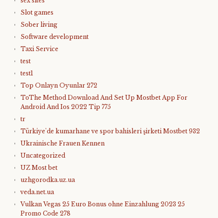
sex sites
Slot games
Sober living
Software development
Taxi Service
test
test1
Top Onlayn Oyunlar 272
ToThe Method Download And Set Up Mostbet App For
Android And Ios 2022 Tip 775
tr
Türkiye'de kumarhane ve spor bahisleri şirketi Mostbet 932
Ukrainische Frauen Kennen
Uncategorized
UZ Most bet
uzhgorodka.uz.ua
veda.net.ua
Vulkan Vegas 25 Euro Bonus ohne Einzahlung 2023 25
Promo Code 278