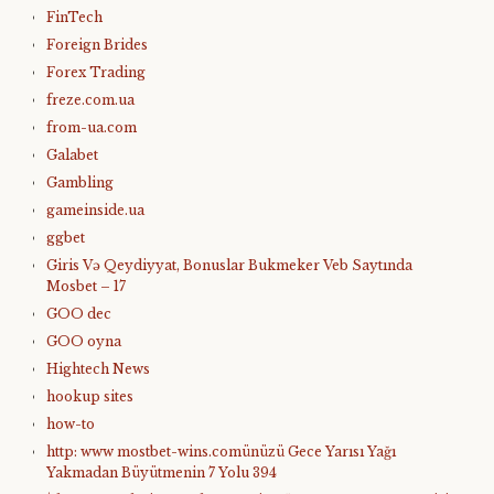
FinTech
Foreign Brides
Forex Trading
freze.com.ua
from-ua.com
Galabet
Gambling
gameinside.ua
ggbet
Giris Və Qeydiyyat, Bonuslar Bukmeker Veb Saytında
Mosbet – 17
GOO dec
GOO oyna
Hightech News
hookup sites
how-to
http: www mostbet-wins.comünüzü Gece Yarısı Yağı
Yakmadan Büyütmenin 7 Yolu 394