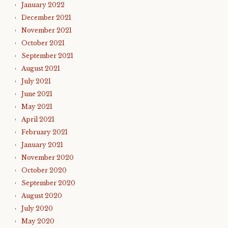
January 2022
December 2021
November 2021
October 2021
September 2021
August 2021
July 2021
June 2021
May 2021
April 2021
February 2021
January 2021
November 2020
October 2020
September 2020
August 2020
July 2020
May 2020