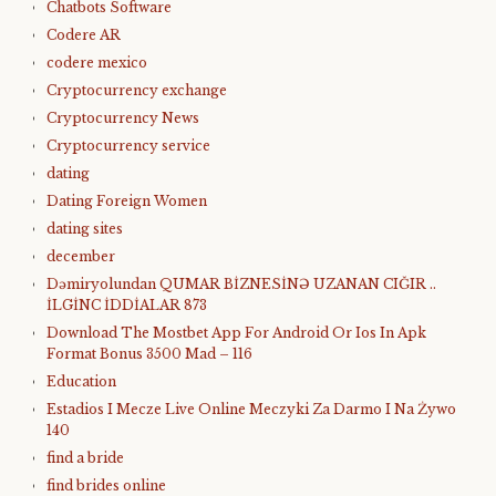
Chatbots Software
Codere AR
codere mexico
Cryptocurrency exchange
Cryptocurrency News
Cryptocurrency service
dating
Dating Foreign Women
dating sites
december
Dəmiryolundan QUMAR BİZNESİNƏ UZANAN CIĞIR ..
İLGİNC İDDİALAR 873
Download The Mostbet App For Android Or Ios In Apk
Format Bonus 3500 Mad – 116
Education
Estadios I Mecze Live Online Meczyki Za Darmo I Na Żywo
140
find a bride
find brides online