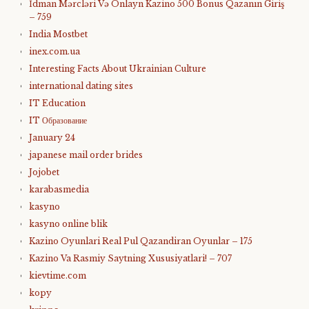
İdman Mərcləri Və Onlayn Kazino 500 Bonus Qazanın Giriş
– 759
India Mostbet
inex.com.ua
Interesting Facts About Ukrainian Culture
international dating sites
IT Education
IT Образование
January 24
japanese mail order brides
Jojobet
karabasmedia
kasyno
kasyno online blik
Kazino Oyunlari Real Pul Qazandiran Oyunlar – 175
Kazino Va Rasmiy Saytning Xususiyatlari! – 707
kievtime.com
kopy