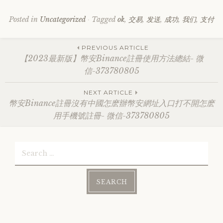
Posted in
Uncategorized
Tagged
ok
,
交易
,
发送
,
成功
,
我们
,
支付
Post
PREVIOUS ARTICLE
【2023最新版】幣安Binance註冊使用方法總結- 微
信-373780805
navigation
NEXT ARTICLE
幣安Binance註冊沒有中國怎麽辦幣安網址入口打不開怎麽
用手機號註冊- 微信-373780805
Search
for: