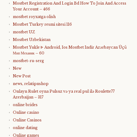
Mostbet Registration And Login Bd How To Join And Access
Your Account – 466
mostbet royxatga olish
Mostbet Turkey resmi sitesi 116
mostbet UZ
Mostbet Uzbekistan
Mostbet Yukle ᐈ Android, Ios Mostbet Indir Azərbaycan Üçü
Мип Механик – 60
mostbet-ru-serg
New
New Post
news, relatipnshop
Onlayn Rulet oyna Pulsuz və ya real pul ilə Roulette77
Azerbaijan – 317
online brides
Online casino
Online Casinos
online dating
Online games