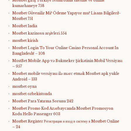
Mostbet giriş Türkiye resmi bahis sitesine ve online
kumarhaneye 758
Mostbet Güvenilir Mi? Ödeme Yapıyor mu? Lisans Bilgileri!-
Mostbet 751
Mostbet India
Mostbet kazinosu arşivleri 554
mostbet kirish
Mostbet Login To Your Online Casino Personal Account In
Bangladesh! – 108
MostBet Mobile App və Bukmeker Şirkətinin Mobil Versiyası
– 957
Mostbet mobile versiyası ilə mərc etmək Mostbet apk yukle
Android – 133
mostbet oyna
mostbet ozbekistonda
Mostbet Para Yatırma Sorunu 242
Mostbet Promo Kod Azərbaycanda Mostbet Promosyon
Kodu Hello Passenger 603
Mostbet Register Регистрация и вход в систему в Mostbet Online
– 24