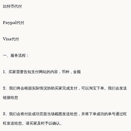
比特币代付
Paypal代付
Visa代付
一、服务流程：
1、买家需要告知支付网站的内容，币种，金额
2、我们将会根据实际情况协助买家完成支付，可以淘宝下单。我们会发送
链接给您
3、我们会将付款成功页面当场截图发送给您，并将下单成功的单号通过旺
旺发送给您。请买家及时予以确认。