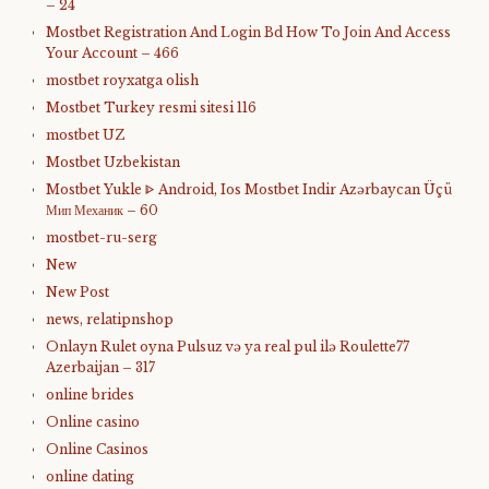
– 24
Mostbet Registration And Login Bd How To Join And Access
Your Account – 466
mostbet royxatga olish
Mostbet Turkey resmi sitesi 116
mostbet UZ
Mostbet Uzbekistan
Mostbet Yukle ᐈ Android, Ios Mostbet Indir Azərbaycan Üçü
Мип Механик – 60
mostbet-ru-serg
New
New Post
news, relatipnshop
Onlayn Rulet oyna Pulsuz və ya real pul ilə Roulette77
Azerbaijan – 317
online brides
Online casino
Online Casinos
online dating