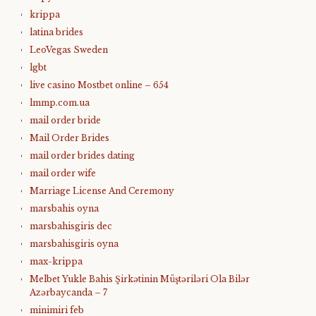
krippa
latina brides
LeoVegas Sweden
lgbt
live casino Mostbet online – 654
lmmp.com.ua
mail order bride
Mail Order Brides
mail order brides dating
mail order wife
Marriage License And Ceremony
marsbahis oyna
marsbahisgiris dec
marsbahisgiris oyna
max-krippa
Melbet Yukle Bahis Şirkətinin Müştəriləri Ola Bilər
Azərbaycanda – 7
minimiri feb