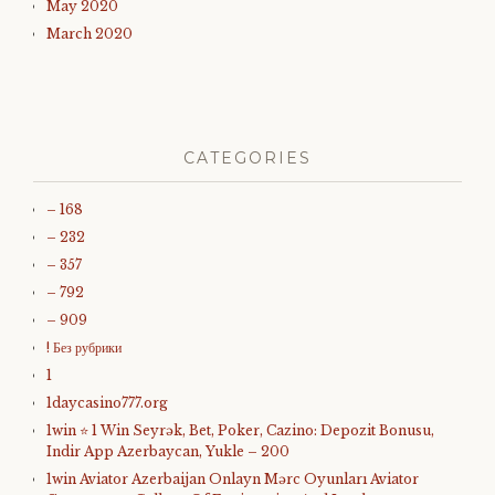
May 2020
March 2020
CATEGORIES
– 168
– 232
– 357
– 792
– 909
! Без рубрики
1
1daycasino777.org
1win ⭐ 1 Win Seyrək, Bet, Poker, Cazino: Depozit Bonusu,
Indir App Azerbaycan, Yukle – 200
1win Aviator Azerbaijan Onlayn Mərc Oyunları Aviator