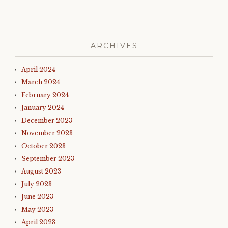
ARCHIVES
April 2024
March 2024
February 2024
January 2024
December 2023
November 2023
October 2023
September 2023
August 2023
July 2023
June 2023
May 2023
April 2023