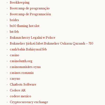
Bookkeeping
Bootcamp de programação
Bootcamp de Programación
brides
bt50 flaming hot slot
btt feb
Bukmacherzy Legalni w Polsce
Bukmeker Şirkəti 1xbet Bukmeker Oskarnı Qazandı – 710
canlı bahis Bahisyasal feb
casino
casinoluxth.org
casinomaxisites oyna
casinos romania
casyno
Chatbots Software
Codere AR
codere mexico
Cryptocurrency exchange