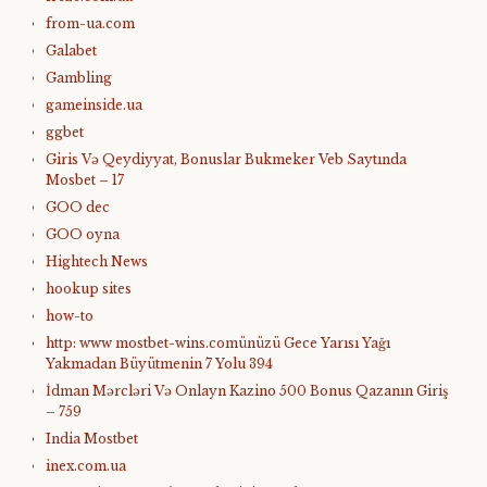
from-ua.com
Galabet
Gambling
gameinside.ua
ggbet
Giris Və Qeydiyyat, Bonuslar Bukmeker Veb Saytında
Mosbet – 17
GOO dec
GOO oyna
Hightech News
hookup sites
how-to
http: www mostbet-wins.comünüzü Gece Yarısı Yağı
Yakmadan Büyütmenin 7 Yolu 394
İdman Mərcləri Və Onlayn Kazino 500 Bonus Qazanın Giriş
– 759
India Mostbet
inex.com.ua