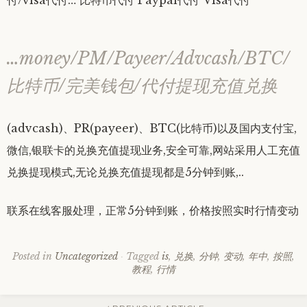
付/visa代付… 比特币代付 Paypal代付 Visa代付
…money/PM/Payeer/Advcash/BTC/
比特币/完美钱包/代付提现充值兑换
(advcash)、PR(payeer)、BTC(比特币)以及国内支付宝,
微信,银联卡的兑换充值提现业务,安全可靠,网站采用人工充值
兑换提现模式,无论兑换充值提现都是5分钟到账,..
联系在线客服处理，正常5分钟到账，价格按照实时行情变动
Posted in
Uncategorized
Tagged
is
,
兑换
,
分钟
,
变动
,
年中
,
按照
,
教程
,
行情