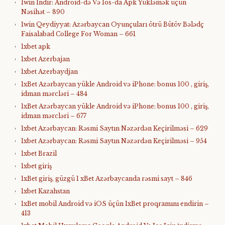
1win Indir: Android-də Və Ios-da Apk Yükləmək üçün
Nəsihət – 890
1win Qeydiyyat: Azərbaycan Oyunçuları ötrü Bütöv Bələdç
Faisalabad College For Woman – 661
1xbet apk
1xbet Azerbajan
1xbet Azerbaydjan
1xBet Azərbaycan yükle Android və iPhone: bonus 100 , giriş,
idman mərcləri – 484
1xBet Azərbaycan yükle Android və iPhone: bonus 100 , giriş,
idman mərcləri – 677
1xbet Azərbaycan: Rəsmi Saytın Nəzərdən Keçirilməsi – 629
1xbet Azərbaycan: Rəsmi Saytın Nəzərdən Keçirilməsi – 954
1xbet Brazil
1xbet giriş
1xBet giriş, güzgü 1 xBet Azərbaycanda rəsmi sayt – 846
1xbet Kazahstan
1xBet mobil Android və iOS üçün 1xBet proqramını endirin –
413