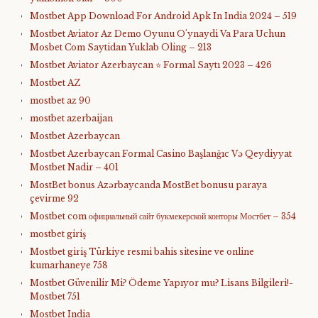
Mostbet App Download For Android Apk In India 2024 – 519
Mostbet Aviator Az Demo Oyunu O'ynaydi Va Para Uchun
Mosbet Com Saytidan Yuklab Oling – 213
Mostbet Aviator Azerbaycan ⭐️ Formal Saytı 2023 – 426
Mostbet AZ
mostbet az 90
mostbet azerbaijan
Mostbet Azerbaycan
Mostbet Azerbaycan Formal Casino Başlanğıc Və Qeydiyyat
Mostbet Nadir – 401
MostBet bonus Azərbaycanda MostBet bonusu paraya
çevirme 92
Mostbet com официальный сайт букмекерской конторы Мостбет – 354
mostbet giriş
Mostbet giriş Türkiye resmi bahis sitesine ve online
kumarhaneye 758
Mostbet Güvenilir Mi? Ödeme Yapıyor mu? Lisans Bilgileri!-
Mostbet 751
Mostbet India