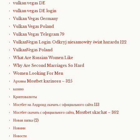
vulkan vegas DE
vulkan vegas DE login
Vulkan Vegas Germany
Vulkan Vegas Poland
Vulkan Vegas Telegram 79
VulkanVegas Login: Odkryj niesamowity świat hazardu 122
VulkanVegas Poland
What Are Russian Women Like
Why Are Second Marriages So Hard
Women Looking For Men
Архивы Mostbet kazinosu – 325
казино
Криптовалюты
Мостбет на Андроид скачать с официального сайта 113
Мостбет скачать с официального сайта, Mostbet skachat – 362
Новая папка (2)
Новини
Новости