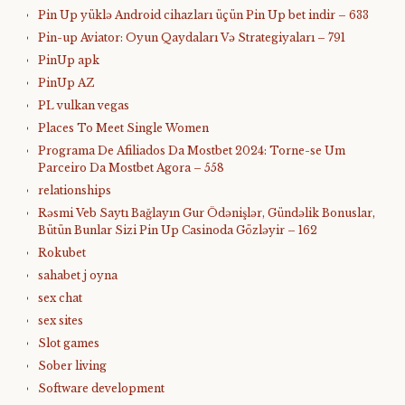
Pin Up yüklə Android cihazları üçün Pin Up bet indir – 633
Pin-up Aviator: Oyun Qaydaları Və Strategiyaları – 791
PinUp apk
PinUp AZ
PL vulkan vegas
Places To Meet Single Women
Programa De Afiliados Da Mostbet 2024: Torne-se Um
Parceiro Da Mostbet Agora – 558
relationships
Rəsmi Veb Saytı Bağlayın️ Gur Ödənişlər, Gündəlik Bonuslar,
Bütün Bunlar Sizi Pin Up Casinoda Gözləyir – 162
Rokubet
sahabet j oyna
sex chat
sex sites
Slot games
Sober living
Software development