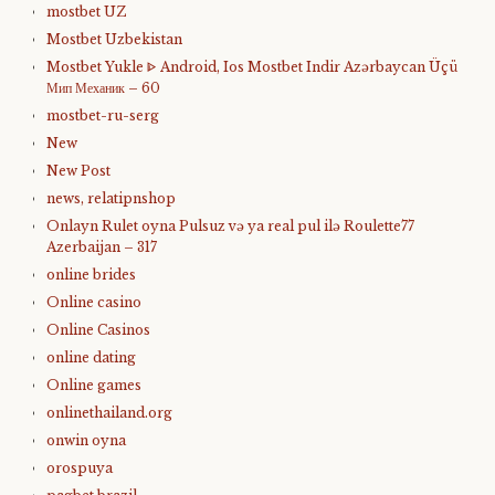
mostbet UZ
Mostbet Uzbekistan
Mostbet Yukle ᐈ Android, Ios Mostbet Indir Azərbaycan Üçü
Мип Механик – 60
mostbet-ru-serg
New
New Post
news, relatipnshop
Onlayn Rulet oyna Pulsuz və ya real pul ilə Roulette77
Azerbaijan – 317
online brides
Online casino
Online Casinos
online dating
Online games
onlinethailand.org
onwin oyna
orospuya