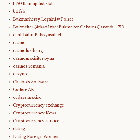
bt50 flaming hot slot
btt feb
Bukmacherzy Legalni w Polsce
Bukmeker Şirkəti 1xbet Bukmeker Oskarnı Qazandı – 710
canlı bahis Bahisyasal feb
casino
casinoluxth.org
casinomaxisites oyna
casinos romania
casyno
Chatbots Software
Codere AR
codere mexico
Cryptocurrency exchange
Cryptocurrency News
Cryptocurrency service
dating
Dating Foreign Women