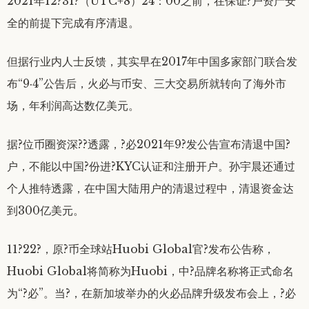
2021年12?31?（UTC+8）24：00之前，在保证?户资产安
全的前提下完成有序清退。
但据行业内人士反馈，其实早在2017年中国多家部门联合发
布“9·4”公告后，火必与币安、三大交易所就转向了海外市
场，年利润高达数亿美元。
据?位币圈资深??透露，?必2021年9?发公告宣布清退中国?
户，不能以中国?份进?KYC认证和注册开户。孙宇晨还通过
个人推特透露，在中国大陆用户的清退过程中，清退资金达
到300亿美元。
11?22?，原?币全球站Huobi Global官?发布公告称，
Huobi Global将简称为Huobi，中?品牌名称将正式命名
为“?必”。当?，在新加坡举办的火必品牌升级发布会上，?必