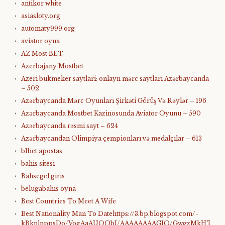
antikor white
asiasloty.org
automaty999.org
aviator oyna
AZ Most BET
Azerbajany Mostbet
Azeri bukmeker saytlari: onlayn mərc saytları Azərbaycanda
– 502
Azərbaycanda Mərc Oyunları Şirkəti Görüş Və Rəylər – 196
Azərbaycanda Mostbet Kazinosunda Aviator Oyunu – 590
Azərbaycanda rəsmi sayt – 624
Azərbaycandan Olimpiya çempionları və medalçılar – 613
b1bet apostas
bahis sitesi
Bahsegel giris
belugabahis oyna
Best Countries To Meet A Wife
Best Nationality Man To Datehttps://3.bp.blogspot.com/-
kBknlnppsDo/VogAaAUQObI/AAAAAAAAGIQ/GwgzMkHTbi4/s4