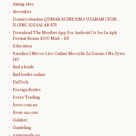
dating sites
december
Dəmiryolundan QUMAR BİZNESİNƏ UZANAN CIĞIR ..
İLGİNC İDDİALAR 873
Download The Mostbet App For Android Or Ios In Apk
Format Bonus 3500 Mad – 116
Education
Estadios I Mecze Live Online Meczyki Za Darmo I Na Żywo
140
find a bride
find brides online
FinTech
Foreign Brides
Forex Trading
freze.com.ua
from-ua.com
Galabet
Gambling
gameinside.ua