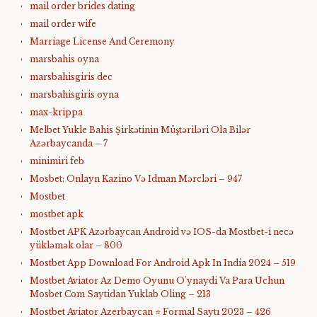
mail order brides dating
mail order wife
Marriage License And Ceremony
marsbahis oyna
marsbahisgiris dec
marsbahisgiris oyna
max-krippa
Melbet Yukle Bahis Şirkətinin Müştəriləri Ola Bilər
Azərbaycanda – 7
minimiri feb
Mosbet: Onlayn Kazino Və Idman Mərcləri – 947
Mostbet
mostbet apk
Mostbet APK Azərbaycan Android və IOS-da Mostbet-i necə
yükləmək olar – 800
Mostbet App Download For Android Apk In India 2024 – 519
Mostbet Aviator Az Demo Oyunu O'ynaydi Va Para Uchun
Mosbet Com Saytidan Yuklab Oling – 213
Mostbet Aviator Azerbaycan ⭐️ Formal Saytı 2023 – 426