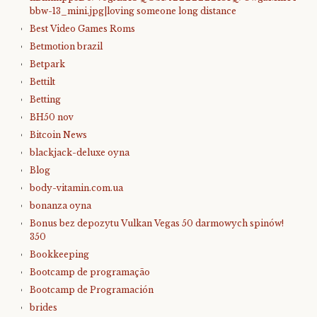
bbw-13_mini.jpg|loving someone long distance
Best Video Games Roms
Betmotion brazil
Betpark
Bettilt
Betting
BH50 nov
Bitcoin News
blackjack-deluxe oyna
Blog
body-vitamin.com.ua
bonanza oyna
Bonus bez depozytu Vulkan Vegas 50 darmowych spinów!
350
Bookkeeping
Bootcamp de programação
Bootcamp de Programación
brides