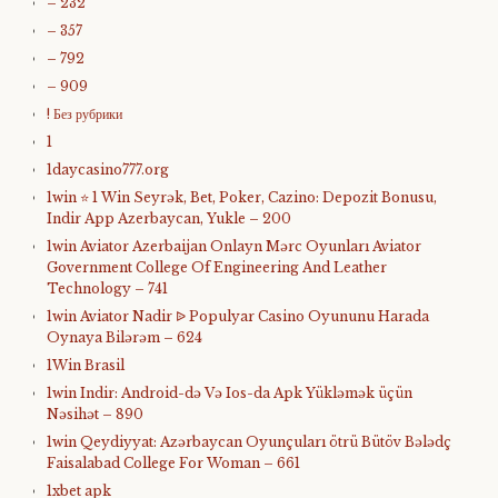
– 232
– 357
– 792
– 909
! Без рубрики
1
1daycasino777.org
1win ⭐ 1 Win Seyrək, Bet, Poker, Cazino: Depozit Bonusu,
Indir App Azerbaycan, Yukle – 200
1win Aviator Azerbaijan Onlayn Mərc Oyunları Aviator
Government College Of Engineering And Leather
Technology – 741
1win Aviator Nadir ᐉ Populyar Casino Oyununu Harada
Oynaya Bilərəm – 624
1Win Brasil
1win Indir: Android-də Və Ios-da Apk Yükləmək üçün
Nəsihət – 890
1win Qeydiyyat: Azərbaycan Oyunçuları ötrü Bütöv Bələdç
Faisalabad College For Woman – 661
1xbet apk