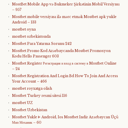
MostBet Mobile App və Bukmeker Şirkətinin Mobil Versiyası
– 957
Mostbet mobile versiyası ilə mərc etmək Mostbet apk yukle
Android – 133
mostbet oyna
mostbet ozbekistonda
Mostbet Para Yatırma Sorunu 242
Mostbet Promo Kod Azərbaycanda Mostbet Promosyon
Kodu Hello Passenger 603
Mostbet Register Регистрация и вход в систему в Mostbet Online
– 24
Mostbet Registration And Login Bd How To Join And Access
Your Account – 466
mostbet royxatga olish
Mostbet Turkey resmi sitesi 116
mostbet UZ
Mostbet Uzbekistan
Mostbet Yukle ᐈ Android, Ios Mostbet Indir Azərbaycan Üçü
Мип Механик – 60