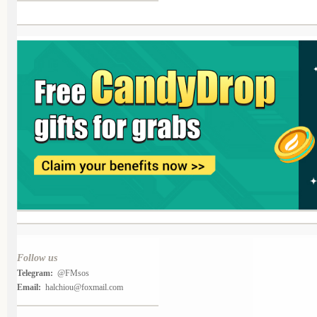
Follow us
Telegram:
@FMsos
Email:
halchiou@foxmail.com