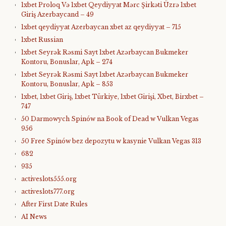
1xbet Proloq Və 1xbet Qeydiyyat Mərc Şirkəti Üzrə 1xbet
Giriş Azerbaycand – 49
1xbet qeydiyyat Azerbaycan xbet az qeydiyyat – 715
1xbet Russian
1xbet Seyrək Rəsmi Sayt 1xbet Azərbaycan Bukmeker
Kontoru, Bonuslar, Apk – 274
1xbet Seyrək Rəsmi Sayt 1xbet Azərbaycan Bukmeker
Kontoru, Bonuslar, Apk – 853
1xbet, 1xbet Giriş, 1xbet Türkiye, 1xbet Girişi, Xbet, Birxbet –
747
50 Darmowych Spinów na Book of Dead w Vulkan Vegas
956
50 Free Spinów bez depozytu w kasynie Vulkan Vegas 313
682
935
activeslots555.org
activeslots777.org
After First Date Rules
AI News