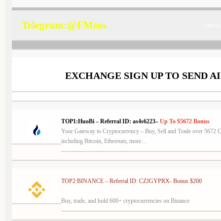
Telegram:@FMsos
Join us
EXCHANGE SIGN UP TO SEND A
TOP1:HuoBi – Referral ID:
as4s6223
–
Up To $5672
Bonus
Your Gateway to Cryptocurrency –
Buy, Sell and Trade over 5672 C
including Bitcoin, Ethereum, more…
TOP2:BINANCE – Referral ID: CZJGYPRX- Bonus $200
Buy, trade, and hold 600+ cryptocurrencies on Binance