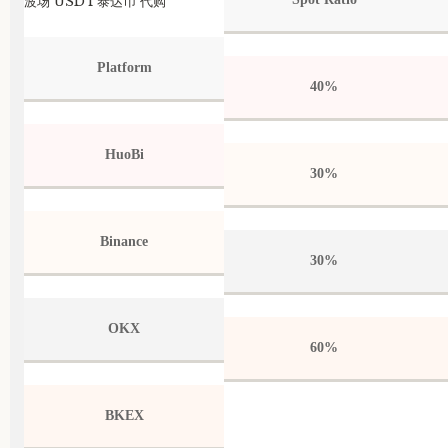
波场 USDT泰达币 代购
Platform
40%
HuoBi
30%
Binance
30%
OKX
60%
BKEX