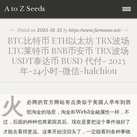
A to Z Seeds
Skip
Home
Posted on
2023-01-21
by
https://www.farmzone.net/
to
BTC比特币 ETH以太坊 TRX波场
content
LTC莱特币 BNB币安币 TRX波场
USDT泰达币 BUSD 代付- 2023
年-24小时-微信-halchiou
火
必网的官方网站有点类似于美国人早年到西
部淘金的场景，淘金和Web3金融属性一样，不
过，后面的种种也将紧跟其后。
现在是要把这个事件做好了
才能去看得更远。
这事开始没回头了，一定能看到各种事物