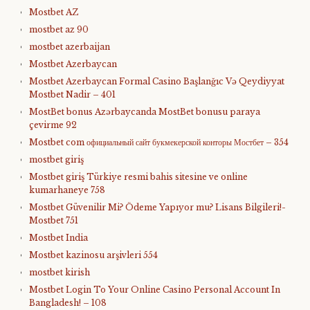
Mostbet AZ
mostbet az 90
mostbet azerbaijan
Mostbet Azerbaycan
Mostbet Azerbaycan Formal Casino Başlanğıc Və Qeydiyyat
Mostbet Nadir – 401
MostBet bonus Azərbaycanda MostBet bonusu paraya
çevirme 92
Mostbet com официальный сайт букмекерской конторы Мостбет – 354
mostbet giriş
Mostbet giriş Türkiye resmi bahis sitesine ve online
kumarhaneye 758
Mostbet Güvenilir Mi? Ödeme Yapıyor mu? Lisans Bilgileri!-
Mostbet 751
Mostbet India
Mostbet kazinosu arşivleri 554
mostbet kirish
Mostbet Login To Your Online Casino Personal Account In
Bangladesh! – 108