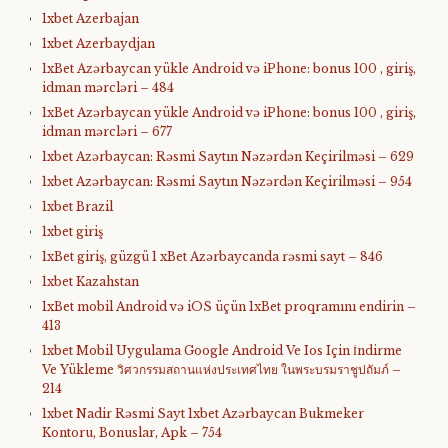
1xbet Azerbajan
1xbet Azerbaydjan
1xBet Azərbaycan yükle Android və iPhone: bonus 100 , giriş,
idman mərcləri – 484
1xBet Azərbaycan yükle Android və iPhone: bonus 100 , giriş,
idman mərcləri – 677
1xbet Azərbaycan: Rəsmi Saytın Nəzərdən Keçirilməsi – 629
1xbet Azərbaycan: Rəsmi Saytın Nəzərdən Keçirilməsi – 954
1xbet Brazil
1xbet giriş
1xBet giriş, güzgü 1 xBet Azərbaycanda rəsmi sayt – 846
1xbet Kazahstan
1xBet mobil Android və iOS üçün 1xBet proqramını endirin –
413
1xbet Mobil Uygulama Google Android Ve Ios Için İndirme
Ve Yükleme วิศวกรรมสถานแห่งประเทศไทย ในพระบรมราชูปถัมภ์ –
214
1xbet Nadir Rəsmi Sayt 1xbet Azərbaycan Bukmeker
Kontoru, Bonuslar, Apk – 754