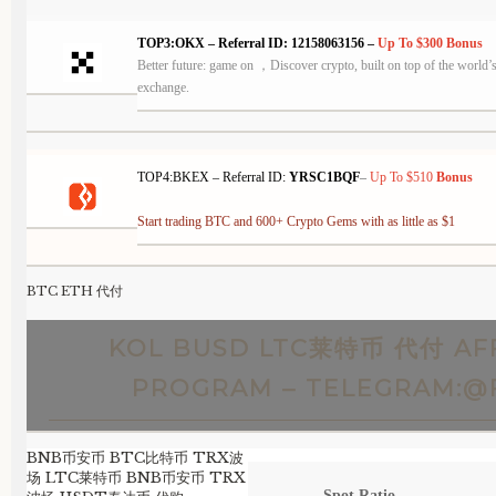
TOP3:OKX – Referral ID: 12158063156 –
Up To $300
Bonus
Better future: game on ，Discover crypto, built on top of the world
exchange.
TOP4:BKEX –
Referral
ID:
YRSC1BQF
–
Up To $510
Bonus
Start trading BTC and 600+ Crypto Gems with as little as $1
BTC ETH 代付
KOL BUSD LTC莱特币 代付 AFF
PROGRAM – TELEGRAM:@
BNB币安币 BTC比特币 TRX波
场 LTC莱特币 BNB币安币 TRX
Spot Ratio