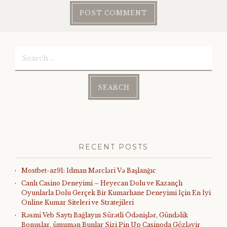
Search
for:
RECENT POSTS
Mostbet-az91: İdman Mərcləri Və Başlanğıc
Canlı Casino Deneyimi – Heyecan Dolu ve Kazançlı
Oyunlarla Dolu Gerçek Bir Kumarhane Deneyimi İçin En İyi
Online Kumar Siteleri ve Stratejileri
Rəsmi Veb Saytı Bağlayın️ Sürətli Ödənişlər, Gündəlik
Bonuslar, ümumən Bunlar Sizi Pin Up Casinoda Gözləyir