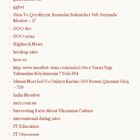
ggbet
Giris Və Qeydiyyat, Bonuslar Bukmeker Veb Saytında
Mosbet – 17
GOO dec
GOO oyna
Hightech News
hookup sites
how-to
http: www mostbet-wins.comünüzü Gece Yarısı Yağı
Yakmadan Büyütmenin 7 Yolu 394
İdman Mərcləri Və Onlayn Kazino 500 Bonus Qazanın Giriş
– 759
India Mostbet
inex.com.ua
Interesting Facts About Ukrainian Culture
international dating sites
IT Education
IT Образование