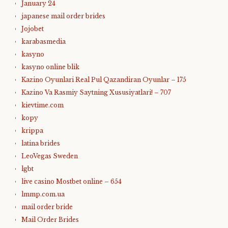
January 24
japanese mail order brides
Jojobet
karabasmedia
kasyno
kasyno online blik
Kazino Oyunlari Real Pul Qazandiran Oyunlar – 175
Kazino Va Rasmiy Saytning Xususiyatlari! – 707
kievtime.com
kopy
krippa
latina brides
LeoVegas Sweden
lgbt
live casino Mostbet online – 654
lmmp.com.ua
mail order bride
Mail Order Brides