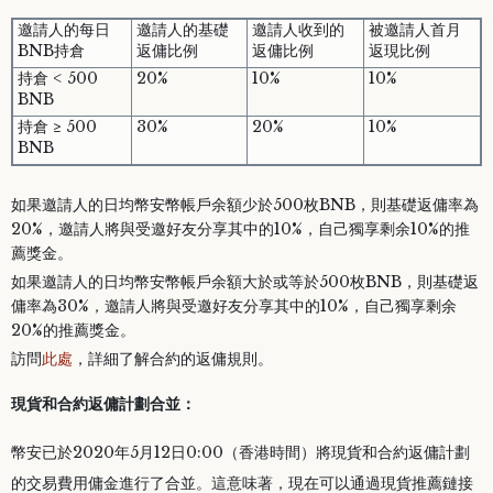
邀請人的每日
邀請人的基礎
邀請人收到的
被邀請人首月
BNB持倉
返傭比例
返傭比例
返現比例
持倉 < 500
20%
10%
10%
BNB
持倉 ≥ 500
30%
20%
10%
BNB
如果邀請人的日均幣安幣帳戶余額少於500枚BNB，則基礎返傭率為
20%，邀請人將與受邀好友分享其中的10%，自己獨享剩余10%的推
薦獎金。
如果邀請人的日均幣安幣帳戶余額大於或等於500枚BNB，則基礎返
傭率為30%，邀請人將與受邀好友分享其中的10%，自己獨享剩余
20%的推薦獎金。
訪問
此處
，詳細了解合約的返傭規則。
現貨和合約返傭計劃合並：
幣安已於2020年5月12日0:00（香港時間）將現貨和合約返傭計劃
的交易費用傭金進行了合並。這意味著，現在可以通過現貨推薦鏈接