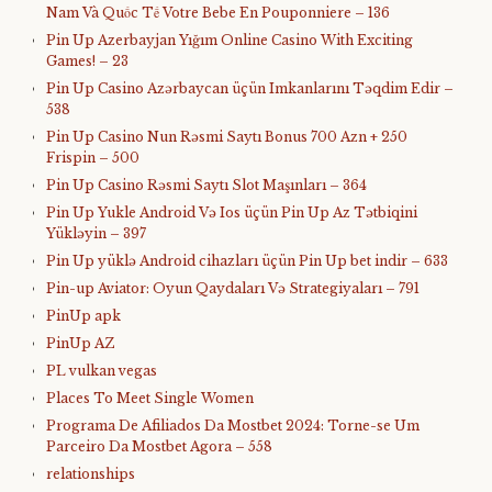
Nam Và Quốc Tế Votre Bebe En Pouponniere – 136
Pin Up Azerbayjan Yığım Online Casino With Exciting
Games! – 23
Pin Up Casino Azərbaycan üçün Imkanlarını Təqdim Edir –
538
Pin Up Casino Nun Rəsmi Saytı Bonus 700 Azn + 250
Frispin – 500
Pin Up Casino Rəsmi Saytı Slot Maşınları – 364
Pin Up Yukle Android Və Ios üçün Pin Up Az Tətbiqini
Yükləyin – 397
Pin Up yüklə Android cihazları üçün Pin Up bet indir – 633
Pin-up Aviator: Oyun Qaydaları Və Strategiyaları – 791
PinUp apk
PinUp AZ
PL vulkan vegas
Places To Meet Single Women
Programa De Afiliados Da Mostbet 2024: Torne-se Um
Parceiro Da Mostbet Agora – 558
relationships