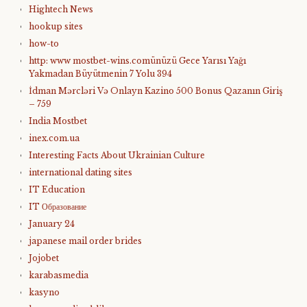
Hightech News
hookup sites
how-to
http: www mostbet-wins.comünüzü Gece Yarısı Yağı
Yakmadan Büyütmenin 7 Yolu 394
İdman Mərcləri Və Onlayn Kazino 500 Bonus Qazanın Giriş
– 759
India Mostbet
inex.com.ua
Interesting Facts About Ukrainian Culture
international dating sites
IT Education
IT Образование
January 24
japanese mail order brides
Jojobet
karabasmedia
kasyno