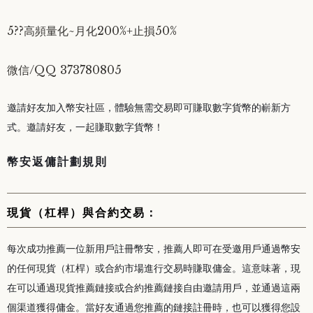
5??高頻量化~月化200%+止損50%
微信/QQ 373780805
邀請好友加入幣安社區，體驗無需交易即可賺取數字貨幣的嶄新方
式。邀請好友，一起賺取數字貨幣！
幣安返傭計劃規則
現貨（杠桿）與合約交易：
每次成功推薦一位新用戶註冊幣安，推薦人即可在受邀用戶通過幣安
的任何現貨（杠桿）或合約市場進行交易時賺取傭金。這意味著，現
在可以通過現貨推薦鏈接或合約推薦鏈接自由邀請用戶，並通過這兩
個渠道獲得傭金。當好友通過您推薦的鏈接註冊時，也可以獲得您設