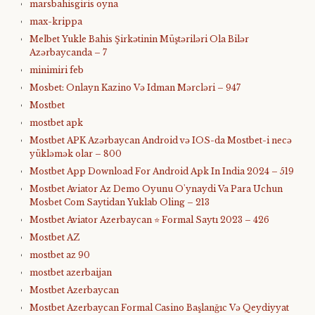
marsbahisgiris oyna
max-krippa
Melbet Yukle Bahis Şirkətinin Müştəriləri Ola Bilər
Azərbaycanda – 7
minimiri feb
Mosbet: Onlayn Kazino Və Idman Mərcləri – 947
Mostbet
mostbet apk
Mostbet APK Azərbaycan Android və IOS-da Mostbet-i necə
yükləmək olar – 800
Mostbet App Download For Android Apk In India 2024 – 519
Mostbet Aviator Az Demo Oyunu O'ynaydi Va Para Uchun
Mosbet Com Saytidan Yuklab Oling – 213
Mostbet Aviator Azerbaycan ⭐️ Formal Saytı 2023 – 426
Mostbet AZ
mostbet az 90
mostbet azerbaijan
Mostbet Azerbaycan
Mostbet Azerbaycan Formal Casino Başlanğıc Və Qeydiyyat