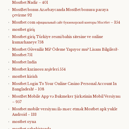
Mostbet Nadir – 401
MostBet bonus Azərbaycanda MostBet bonusu paraya
çevirme 92
Mostbet com официальный сайт букмекерской конторы Мостбет – 354
mostbet giriş
Mostbet giriş Türkiye resmi bahis sitesine ve online
kumarhaneye 758
Mostbet Güvenilir Mi? Ödeme Yapıyor mu? Lisans Bilgileri!-
Mostbet 751
Mostbet India
Mostbet kazinosu arşivleri 554
mostbet kirish
Mostbet Login To Your Online Casino Personal Account In
Bangladesh! – 108
MostBet Mobile App və Bukmeker Şirkətinin Mobil Versiyası
– 957
Mostbet mobile versiyası ilə mərc etmək Mostbet apk yukle
Android – 133
mostbet oyna
mostbet ozbekistonda