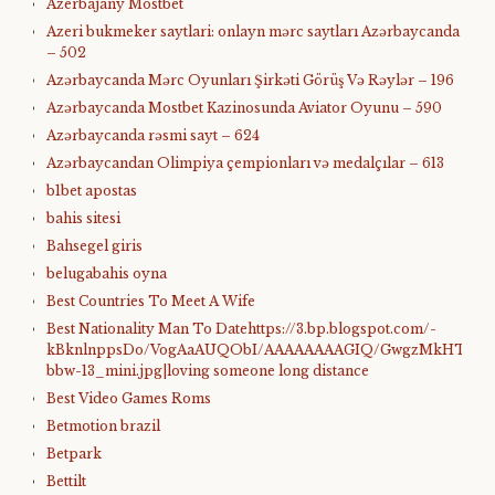
Azerbajany Mostbet
Azeri bukmeker saytlari: onlayn mərc saytları Azərbaycanda
– 502
Azərbaycanda Mərc Oyunları Şirkəti Görüş Və Rəylər – 196
Azərbaycanda Mostbet Kazinosunda Aviator Oyunu – 590
Azərbaycanda rəsmi sayt – 624
Azərbaycandan Olimpiya çempionları və medalçılar – 613
b1bet apostas
bahis sitesi
Bahsegel giris
belugabahis oyna
Best Countries To Meet A Wife
Best Nationality Man To Datehttps://3.bp.blogspot.com/-
kBknlnppsDo/VogAaAUQObI/AAAAAAAAGIQ/GwgzMkHTbi4/s4
bbw-13_mini.jpg|loving someone long distance
Best Video Games Roms
Betmotion brazil
Betpark
Bettilt