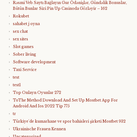
Rəsmi Veb Saytı Bağlayın️ Gur Ödənişlər, Gündəlik Bonuslar,
Bütün Bunlar Sizi Pin Up Casinoda Gözləyir – 162
Rokubet
sahabet j oyna
sex chat
sex sites
Slot games
Sober living
Software development
Taxi Service
test
test1
Top Onlayn Oyunlar 272
ToThe Method Download And Set Up Mostbet App For
Android And Ios 2022 Tip 775
tr
Türkiye'de kumarhane ve spor bahisleri şirketi Mostbet 932
Ukrainische Frauen Kennen
Uncategorized