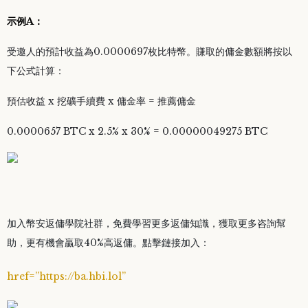
示例A：
受邀人的預計收益為0.0000697枚比特幣。賺取的傭金數額將按以
下公式計算：
預估收益 x 挖礦手續費 x 傭金率 = 推薦傭金
0.0000657 BTC x 2.5% x 30% = 0.00000049275 BTC
加入幣安返傭學院社群，免費學習更多返傭知識，獲取更多咨詢幫
助，更有機會贏取40%高返傭。點擊鏈接加入：
href=”https://ba.hbi.lol”