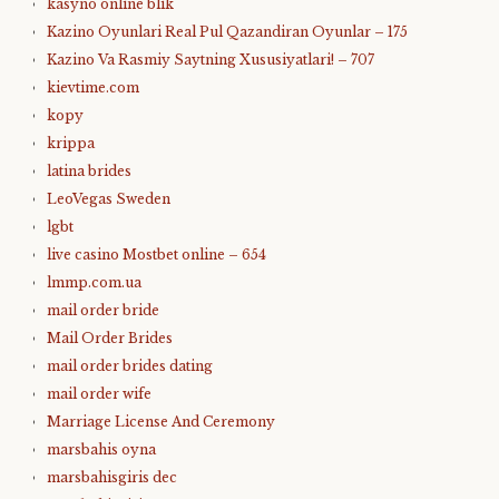
kasyno online blik
Kazino Oyunlari Real Pul Qazandiran Oyunlar – 175
Kazino Va Rasmiy Saytning Xususiyatlari! – 707
kievtime.com
kopy
krippa
latina brides
LeoVegas Sweden
lgbt
live casino Mostbet online – 654
lmmp.com.ua
mail order bride
Mail Order Brides
mail order brides dating
mail order wife
Marriage License And Ceremony
marsbahis oyna
marsbahisgiris dec