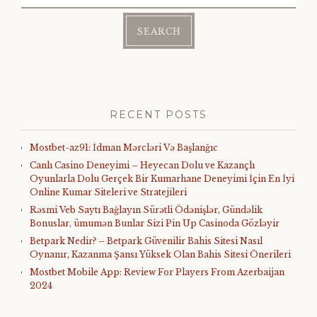
for:
RECENT POSTS
Mostbet-az91: İdman Mərcləri Və Başlanğıc
Canlı Casino Deneyimi – Heyecan Dolu ve Kazançlı
Oyunlarla Dolu Gerçek Bir Kumarhane Deneyimi İçin En İyi
Online Kumar Siteleri ve Stratejileri
Rəsmi Veb Saytı Bağlayın️ Sürətli Ödənişlər, Gündəlik
Bonuslar, ümumən Bunlar Sizi Pin Up Casinoda Gözləyir
Betpark Nedir? – Betpark Güvenilir Bahis Sitesi Nasıl
Oynanır, Kazanma Şansı Yüksek Olan Bahis Sitesi Önerileri
Mostbet Mobile App: Review For Players From Azerbaijan
2024