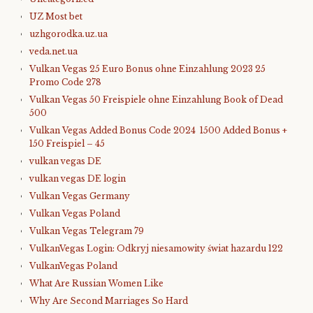
UZ Most bet
uzhgorodka.uz.ua
veda.net.ua
Vulkan Vegas 25 Euro Bonus ohne Einzahlung 2023 25
Promo Code 278
Vulkan Vegas 50 Freispiele ohne Einzahlung Book of Dead
500
Vulkan Vegas Added Bonus Code 2024 ️ 1500 Added Bonus +
150 Freispiel – 45
vulkan vegas DE
vulkan vegas DE login
Vulkan Vegas Germany
Vulkan Vegas Poland
Vulkan Vegas Telegram 79
VulkanVegas Login: Odkryj niesamowity świat hazardu 122
VulkanVegas Poland
What Are Russian Women Like
Why Are Second Marriages So Hard