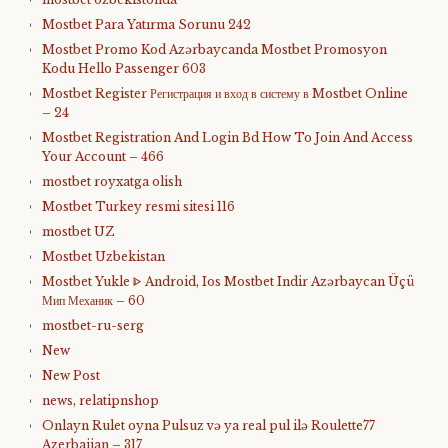
Mostbet Para Yatırma Sorunu 242
Mostbet Promo Kod Azərbaycanda Mostbet Promosyon
Kodu Hello Passenger 603
Mostbet Register Регистрация и вход в систему в Mostbet Online
– 24
Mostbet Registration And Login Bd How To Join And Access
Your Account – 466
mostbet royxatga olish
Mostbet Turkey resmi sitesi 116
mostbet UZ
Mostbet Uzbekistan
Mostbet Yukle ᐈ Android, Ios Mostbet Indir Azərbaycan Üçü
Мип Механик – 60
mostbet-ru-serg
New
New Post
news, relatipnshop
Onlayn Rulet oyna Pulsuz və ya real pul ilə Roulette77
Azerbaijan – 317