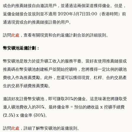
或合約推薦鏈接自由邀請用戶，並通過這兩個渠道獲得傭金。但是，
返傭金鏈接合並規則並不適用 2020年5月7日21:00（香港時間）前
通過現貨或合約推薦鏈接註冊的用戶。
訪問
此處
，查看有關現貨和合約返傭計劃合並的詳細規則。
幣安礦池返傭計劃：
幣安礦池是致力於提升礦工收入的服務平臺。當好友使用推薦鏈接或
推薦碼在幣安礦池創建帳戶並開始挖礦時，您將獲得一定比例的礦池
費收入作為推薦獎勵。此外，您還可以獲得現貨、杠桿、合約交易產
生的交易手續費推薦獎勵。
邀請好友註冊幣安礦池，即可賺取30%的傭金。這意味著您將賺取受
邀人礦池費收入的30%。最終傭金率 = 預估的總收益 x 挖礦手續費
(2.5%) x 傭金率 (30%)。
訪問
此處
，詳細了解幣安礦池的返傭規則。