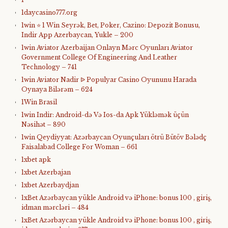
1daycasino777.org
1win ⭐ 1 Win Seyrək, Bet, Poker, Cazino: Depozit Bonusu,
Indir App Azerbaycan, Yukle – 200
1win Aviator Azerbaijan Onlayn Mərc Oyunları Aviator
Government College Of Engineering And Leather
Technology – 741
1win Aviator Nadir ᐉ Populyar Casino Oyununu Harada
Oynaya Bilərəm – 624
1Win Brasil
1win Indir: Android-də Və Ios-da Apk Yükləmək üçün
Nəsihət – 890
1win Qeydiyyat: Azərbaycan Oyunçuları ötrü Bütöv Bələdç
Faisalabad College For Woman – 661
1xbet apk
1xbet Azerbajan
1xbet Azerbaydjan
1xBet Azərbaycan yükle Android və iPhone: bonus 100 , giriş,
idman mərcləri – 484
1xBet Azərbaycan yükle Android və iPhone: bonus 100 , giriş,