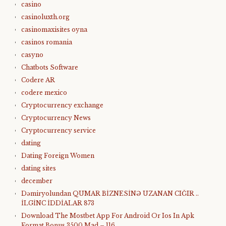
casino
casinoluxth.org
casinomaxisites oyna
casinos romania
casyno
Chatbots Software
Codere AR
codere mexico
Cryptocurrency exchange
Cryptocurrency News
Cryptocurrency service
dating
Dating Foreign Women
dating sites
december
Dəmiryolundan QUMAR BİZNESİNƏ UZANAN CIĞIR ..
İLGİNC İDDİALAR 873
Download The Mostbet App For Android Or Ios In Apk
Format Bonus 3500 Mad – 116