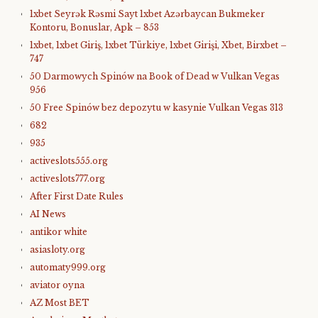
1xbet Seyrək Rəsmi Sayt 1xbet Azərbaycan Bukmeker
Kontoru, Bonuslar, Apk – 853
1xbet, 1xbet Giriş, 1xbet Türkiye, 1xbet Girişi, Xbet, Birxbet –
747
50 Darmowych Spinów na Book of Dead w Vulkan Vegas
956
50 Free Spinów bez depozytu w kasynie Vulkan Vegas 313
682
935
activeslots555.org
activeslots777.org
After First Date Rules
AI News
antikor white
asiasloty.org
automaty999.org
aviator oyna
AZ Most BET