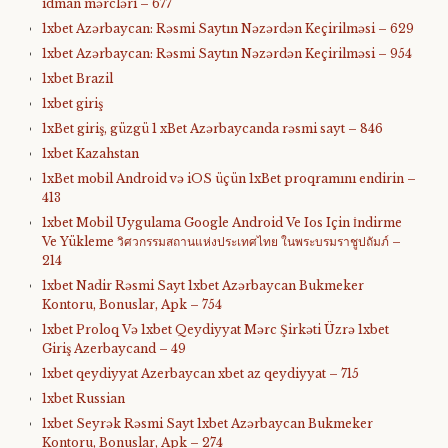
idman mərcləri – 677
1xbet Azərbaycan: Rəsmi Saytın Nəzərdən Keçirilməsi – 629
1xbet Azərbaycan: Rəsmi Saytın Nəzərdən Keçirilməsi – 954
1xbet Brazil
1xbet giriş
1xBet giriş, güzgü 1 xBet Azərbaycanda rəsmi sayt – 846
1xbet Kazahstan
1xBet mobil Android və iOS üçün 1xBet proqramını endirin –
413
1xbet Mobil Uygulama Google Android Ve Ios Için İndirme
Ve Yükleme วิศวกรรมสถานแห่งประเทศไทย ในพระบรมราชูปถัมภ์ –
214
1xbet Nadir Rəsmi Sayt 1xbet Azərbaycan Bukmeker
Kontoru, Bonuslar, Apk – 754
1xbet Proloq Və 1xbet Qeydiyyat Mərc Şirkəti Üzrə 1xbet
Giriş Azerbaycand – 49
1xbet qeydiyyat Azerbaycan xbet az qeydiyyat – 715
1xbet Russian
1xbet Seyrək Rəsmi Sayt 1xbet Azərbaycan Bukmeker
Kontoru, Bonuslar, Apk – 274