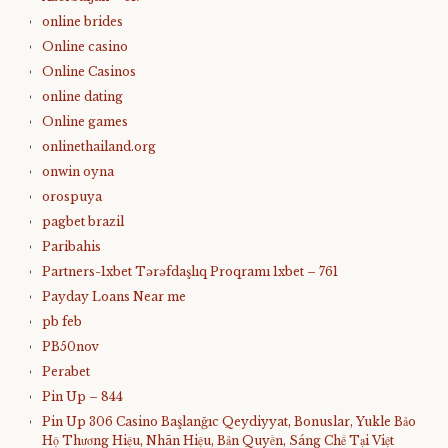
online brides
Online casino
Online Casinos
online dating
Online games
onlinethailand.org
onwin oyna
orospuya
pagbet brazil
Paribahis
Partners-1xbet Tərəfdaşlıq Proqramı 1xbet – 761
Payday Loans Near me
pb feb
PB50nov
Perabet
Pin Up – 844
Pin Up 306 Casino Başlanğıc Qeydiyyat, Bonuslar, Yukle Bảo
Hộ Thương Hiệu, Nhãn Hiệu, Bản Quyền, Sáng Chế Tại Việt