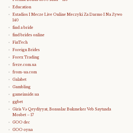
Education
Estadios I Mecze Live Online Meczyki Za Darmo I Na Żywo
140
find a bride
find brides online
FinTech
Foreign Brides
Forex Trading
freze.com.ua
from-ua.com
Galabet
Gambling
gameinside.ua
ggbet
Giris Və Qeydiyyat, Bonuslar Bukmeker Veb Saytında
Mosbet – 17
GOO dec
GOO oyna