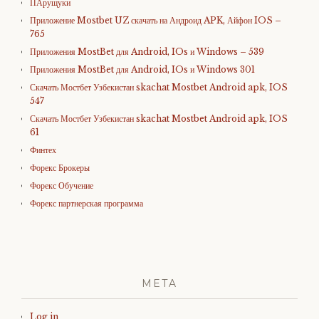
ПАрущуки
Приложение Mostbet UZ скачать на Андроид APK, Айфон IOS –
765
Приложения MostBet для Android, IOs и Windows – 539
Приложения MostBet для Android, IOs и Windows 301
Скачать Мостбет Узбекистан skachat Mostbet Android apk, IOS
547
Скачать Мостбет Узбекистан skachat Mostbet Android apk, IOS
61
Финтех
Форекс Брокеры
Форекс Обучение
Форекс партнерская программа
META
Log in