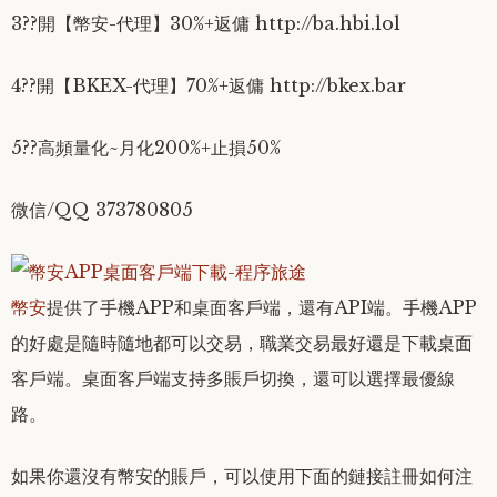
3??開【幣安-代理】30%+返傭 http://ba.hbi.lol
4??開【BKEX-代理】70%+返傭 http://bkex.bar
5??高頻量化~月化200%+止損50%
微信/QQ 373780805
幣安
提供了手機APP和桌面客戶端，還有API端。手機APP
的好處是隨時隨地都可以交易，職業交易最好還是下載桌面
客戶端。桌面客戶端支持多賬戶切換，還可以選擇最優線
路。
如果你還沒有幣安的賬戶，可以使用下面的鏈接註冊如何注