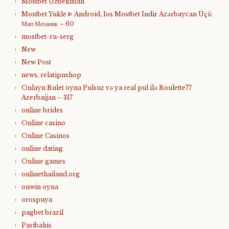
Mostbet Uzbekistan
Mostbet Yukle ᐈ Android, Ios Mostbet Indir Azərbaycan Üçü
Мип Механик – 60
mostbet-ru-serg
New
New Post
news, relatipnshop
Onlayn Rulet oyna Pulsuz və ya real pul ilə Roulette77
Azerbaijan – 317
online brides
Online casino
Online Casinos
online dating
Online games
onlinethailand.org
onwin oyna
orospuya
pagbet brazil
Paribahis