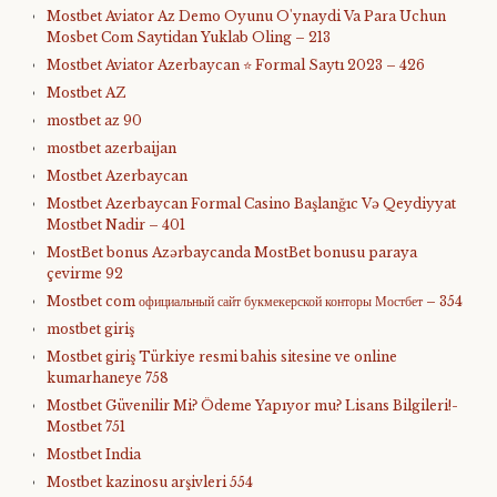
Mostbet Aviator Az Demo Oyunu O'ynaydi Va Para Uchun
Mosbet Com Saytidan Yuklab Oling – 213
Mostbet Aviator Azerbaycan ⭐️ Formal Saytı 2023 – 426
Mostbet AZ
mostbet az 90
mostbet azerbaijan
Mostbet Azerbaycan
Mostbet Azerbaycan Formal Casino Başlanğıc Və Qeydiyyat
Mostbet Nadir – 401
MostBet bonus Azərbaycanda MostBet bonusu paraya
çevirme 92
Mostbet com официальный сайт букмекерской конторы Мостбет – 354
mostbet giriş
Mostbet giriş Türkiye resmi bahis sitesine ve online
kumarhaneye 758
Mostbet Güvenilir Mi? Ödeme Yapıyor mu? Lisans Bilgileri!-
Mostbet 751
Mostbet India
Mostbet kazinosu arşivleri 554