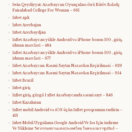
1win Qeydiyyat: Azərbaycan Oyunçuları ötrü Bütöv Bələdç
Faisalabad College For Woman – 661
1xbet apk
1xbet Azerbajan
1xbet Azerbaydjan
1xBet Azərbaycan yükle Android və iPhone: bonus 100 , giriş,
idman mərcləri – 484
1xBet Azərbaycan yükle Android və iPhone: bonus 100 , giriş,
idman mərcləri – 677
1xbet Azərbaycan: Rəsmi Saytın Nəzərdən Keçirilməsi – 629
1xbet Azərbaycan: Rəsmi Saytın Nəzərdən Keçirilməsi – 954
1xbet Brazil
1xbet giriş
1xBet giriş, güzgü 1 xBet Azərbaycanda rəsmi sayt – 846
1xbet Kazahstan
1xBet mobil Android və iOS üçün 1xBet proqramını endirin –
413
1xbet Mobil Uygulama Google Android Ve Ios Için İndirme
Ve Yükleme วิศวกรรมสถานแห่งประเทศไทย ในพระบรมราชูปถัมภ์ –