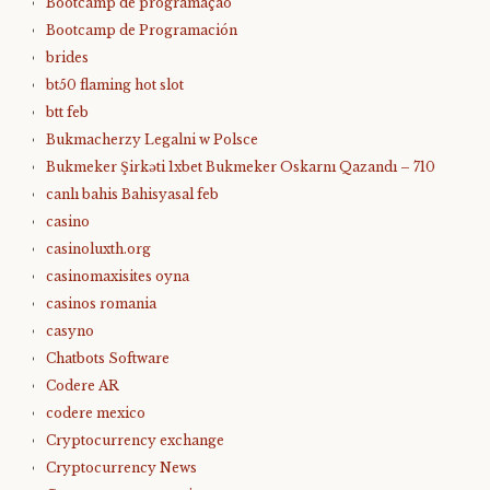
Bootcamp de programação
Bootcamp de Programación
brides
bt50 flaming hot slot
btt feb
Bukmacherzy Legalni w Polsce
Bukmeker Şirkəti 1xbet Bukmeker Oskarnı Qazandı – 710
canlı bahis Bahisyasal feb
casino
casinoluxth.org
casinomaxisites oyna
casinos romania
casyno
Chatbots Software
Codere AR
codere mexico
Cryptocurrency exchange
Cryptocurrency News