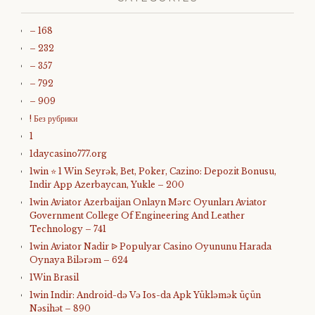
– 168
– 232
– 357
– 792
– 909
! Без рубрики
1
1daycasino777.org
1win ⭐ 1 Win Seyrək, Bet, Poker, Cazino: Depozit Bonusu,
Indir App Azerbaycan, Yukle – 200
1win Aviator Azerbaijan Onlayn Mərc Oyunları Aviator
Government College Of Engineering And Leather
Technology – 741
1win Aviator Nadir ᐉ Populyar Casino Oyununu Harada
Oynaya Bilərəm – 624
1Win Brasil
1win Indir: Android-də Və Ios-da Apk Yükləmək üçün
Nəsihət – 890