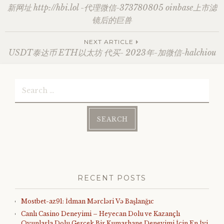
新网址 http://hbi.lol -代理微信-373780805 oinbase上市滤
navigation
镜后的巨兽
NEXT ARTICLE
USDT泰达币 ETH以太坊 代买- 2023年-加微信-halchiou
Search
for:
RECENT POSTS
Mostbet-az91: İdman Mərcləri Və Başlanğıc
Canlı Casino Deneyimi – Heyecan Dolu ve Kazançlı
Oyunlarla Dolu Gerçek Bir Kumarhane Deneyimi İçin En İyi