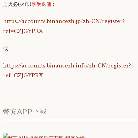
册火必(火币)
享受返傭
：
https://accounts.binancezh.jp/zh-CN/register?
ref=CZJGYPRX
或
https://accounts.binancezh.info/zh-CN/register?
ref=CZJGYPRX
幣安APP下載