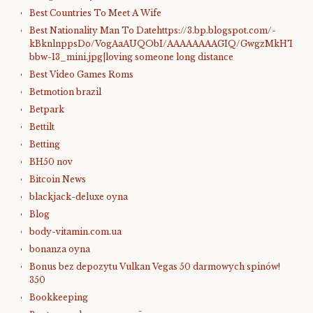
Best Countries To Meet A Wife
Best Nationality Man To Datehttps://3.bp.blogspot.com/-
kBknlnppsDo/VogAaAUQObI/AAAAAAAAGIQ/GwgzMkHTbi4/s4
bbw-13_mini.jpg|loving someone long distance
Best Video Games Roms
Betmotion brazil
Betpark
Bettilt
Betting
BH50 nov
Bitcoin News
blackjack-deluxe oyna
Blog
body-vitamin.com.ua
bonanza oyna
Bonus bez depozytu Vulkan Vegas 50 darmowych spinów!
350
Bookkeeping