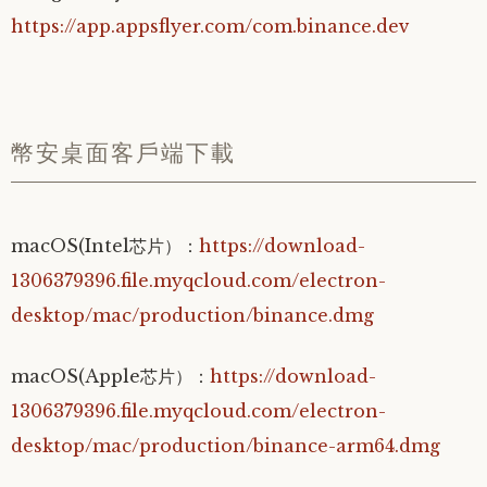
https://app.appsflyer.com/com.binance.dev
幣安桌面客戶端下載
macOS(Intel芯片）：
https://download-
1306379396.file.myqcloud.com/electron-
desktop/mac/production/binance.dmg
macOS(Apple芯片）：
https://download-
1306379396.file.myqcloud.com/electron-
desktop/mac/production/binance-arm64.dmg