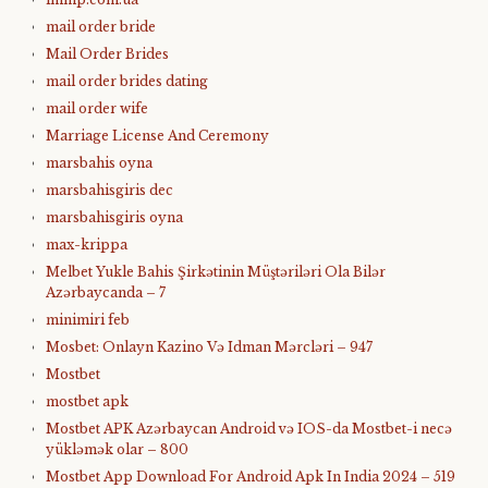
mail order bride
Mail Order Brides
mail order brides dating
mail order wife
Marriage License And Ceremony
marsbahis oyna
marsbahisgiris dec
marsbahisgiris oyna
max-krippa
Melbet Yukle Bahis Şirkətinin Müştəriləri Ola Bilər
Azərbaycanda – 7
minimiri feb
Mosbet: Onlayn Kazino Və Idman Mərcləri – 947
Mostbet
mostbet apk
Mostbet APK Azərbaycan Android və IOS-da Mostbet-i necə
yükləmək olar – 800
Mostbet App Download For Android Apk In India 2024 – 519