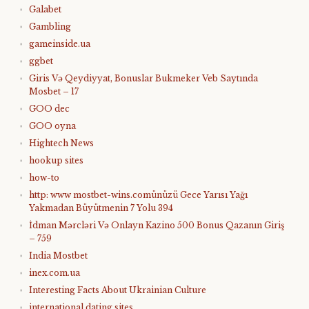
Galabet
Gambling
gameinside.ua
ggbet
Giris Və Qeydiyyat, Bonuslar Bukmeker Veb Saytında
Mosbet – 17
GOO dec
GOO oyna
Hightech News
hookup sites
how-to
http: www mostbet-wins.comünüzü Gece Yarısı Yağı
Yakmadan Büyütmenin 7 Yolu 394
İdman Mərcləri Və Onlayn Kazino 500 Bonus Qazanın Giriş
– 759
India Mostbet
inex.com.ua
Interesting Facts About Ukrainian Culture
international dating sites