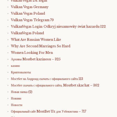
vulkan vegas DE login
Vulkan Vegas Germany
Vulkan Vegas Poland
Vulkan Vegas Telegram 79
VulkanVegas Login: Odkryj niesamowity świat hazardu 122
VulkanVegas Poland
What Are Russian Women Like
Why Are Second Marriages So Hard
Women Looking For Men
Архивы Mostbet kazinosu – 325
казино
Криптовалюты
Мостбет на Андроид скачать с официального сайта 113
Мостбет скачать с официального сайта, Mostbet skachat – 362
Новая папка (2)
Новини
Новости
Официальный сайт MostBet Uz для Узбекистана – 717