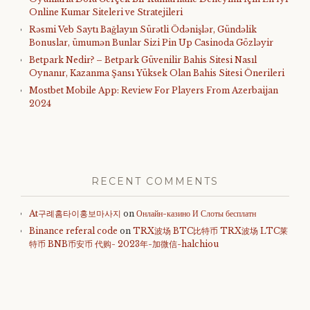
Online Kumar Siteleri ve Stratejileri
Rəsmi Veb Saytı Bağlayın️ Sürətli Ödənişlər, Gündəlik
Bonuslar, ümumən Bunlar Sizi Pin Up Casinoda Gözləyir
Betpark Nedir? – Betpark Güvenilir Bahis Sitesi Nasıl
Oynanır, Kazanma Şansı Yüksek Olan Bahis Sitesi Önerileri
Mostbet Mobile App: Review For Players From Azerbaijan
2024
RECENT COMMENTS
At구례홈타이홍보마사지
on
Онлайн-казино И Слоты бесплатн
Binance referal code
on
TRX波场 BTC比特币 TRX波场 LTC莱
特币 BNB币安币 代购- 2023年-加微信-halchiou