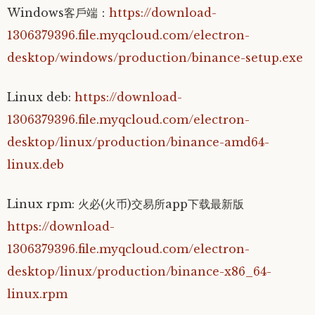
Windows客戶端：
https://download-
1306379396.file.myqcloud.com/electron-
desktop/windows/production/binance-setup.exe
Linux deb:
https://download-
1306379396.file.myqcloud.com/electron-
desktop/linux/production/binance-amd64-
linux.deb
Linux rpm: 火必(火币)交易所app下载最新版
https://download-
1306379396.file.myqcloud.com/electron-
desktop/linux/production/binance-x86_64-
linux.rpm