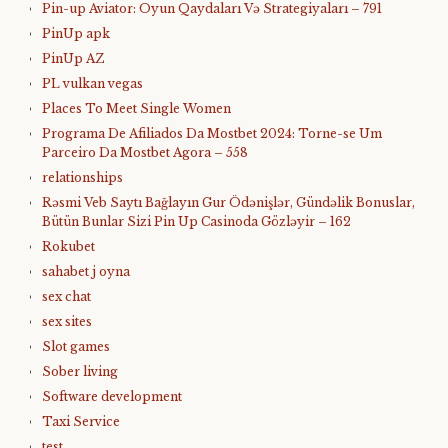
Pin-up Aviator: Oyun Qaydaları Və Strategiyaları – 791
PinUp apk
PinUp AZ
PL vulkan vegas
Places To Meet Single Women
Programa De Afiliados Da Mostbet 2024: Torne-se Um
Parceiro Da Mostbet Agora – 558
relationships
Rəsmi Veb Saytı Bağlayın️ Gur Ödənişlər, Gündəlik Bonuslar,
Bütün Bunlar Sizi Pin Up Casinoda Gözləyir – 162
Rokubet
sahabet j oyna
sex chat
sex sites
Slot games
Sober living
Software development
Taxi Service
test