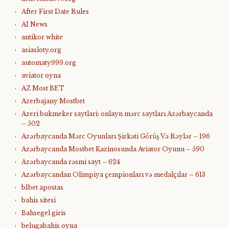
After First Date Rules
AI News
antikor white
asiasloty.org
automaty999.org
aviator oyna
AZ Most BET
Azerbajany Mostbet
Azeri bukmeker saytlari: onlayn mərc saytları Azərbaycanda
– 502
Azərbaycanda Mərc Oyunları Şirkəti Görüş Və Rəylər – 196
Azərbaycanda Mostbet Kazinosunda Aviator Oyunu – 590
Azərbaycanda rəsmi sayt – 624
Azərbaycandan Olimpiya çempionları və medalçılar – 613
b1bet apostas
bahis sitesi
Bahsegel giris
belugabahis oyna