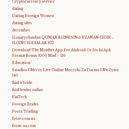
Cryptocurrency service
dating
Dating Foreign Women
dating sites
december
Dəmiryolundan QUMAR BİZNESİNƏ UZANAN CIĞIR ..
İLGİNC İDDİALAR 873
Download The Mostbet App For Android Or Ios In Apk
Format Bonus 3500 Mad – 116
Education
Estadios I Mecze Live Online Meczyki Za Darmo I Na Żywo
140
find a bride
find brides online
FinTech
Foreign Brides
Forex Trading
freze.com.ua
from-ua.com