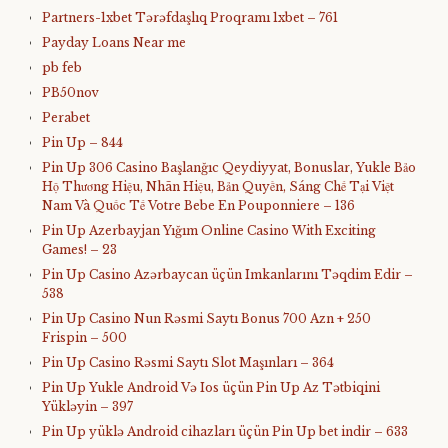
Partners-1xbet Tərəfdaşlıq Proqramı 1xbet – 761
Payday Loans Near me
pb feb
PB50nov
Perabet
Pin Up – 844
Pin Up 306 Casino Başlanğıc Qeydiyyat, Bonuslar, Yukle Bảo
Hộ Thương Hiệu, Nhãn Hiệu, Bản Quyền, Sáng Chế Tại Việt
Nam Và Quốc Tế Votre Bebe En Pouponniere – 136
Pin Up Azerbayjan Yığım Online Casino With Exciting
Games! – 23
Pin Up Casino Azərbaycan üçün Imkanlarını Təqdim Edir –
538
Pin Up Casino Nun Rəsmi Saytı Bonus 700 Azn + 250
Frispin – 500
Pin Up Casino Rəsmi Saytı Slot Maşınları – 364
Pin Up Yukle Android Və Ios üçün Pin Up Az Tətbiqini
Yükləyin – 397
Pin Up yüklə Android cihazları üçün Pin Up bet indir – 633