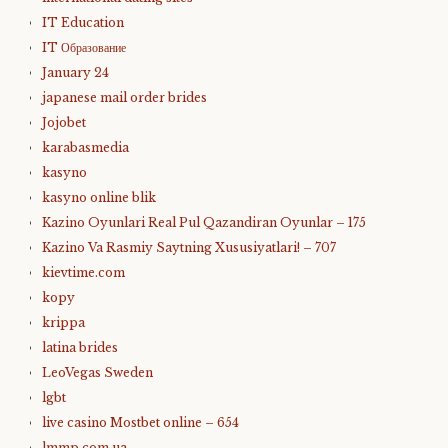
IT Education
IT Образование
January 24
japanese mail order brides
Jojobet
karabasmedia
kasyno
kasyno online blik
Kazino Oyunlari Real Pul Qazandiran Oyunlar – 175
Kazino Va Rasmiy Saytning Xususiyatlari! – 707
kievtime.com
kopy
krippa
latina brides
LeoVegas Sweden
lgbt
live casino Mostbet online – 654
lmmp.com.ua