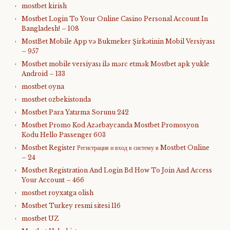
mostbet kirish
Mostbet Login To Your Online Casino Personal Account In
Bangladesh! – 108
MostBet Mobile App və Bukmeker Şirkətinin Mobil Versiyası
– 957
Mostbet mobile versiyası ilə mərc etmək Mostbet apk yukle
Android – 133
mostbet oyna
mostbet ozbekistonda
Mostbet Para Yatırma Sorunu 242
Mostbet Promo Kod Azərbaycanda Mostbet Promosyon
Kodu Hello Passenger 603
Mostbet Register Регистрация и вход в систему в Mostbet Online
– 24
Mostbet Registration And Login Bd How To Join And Access
Your Account – 466
mostbet royxatga olish
Mostbet Turkey resmi sitesi 116
mostbet UZ