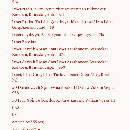
214
1xbet Nadir Rəsmi Sayt 1xbet Azərbaycan Bukmeker
Kontoru, Bonuslar, Apk – 754
1xbet Proloq Və 1xbet Qeydiyyat Mərc Şirkəti Üzrə 1xbet
Giriş Azerbaycand – 49
1xbet qeydiyyat Azerbaycan xbet az qeydiyyat – 715
1xbet Russian
1xbet Seyrək Rəsmi Sayt 1xbet Azərbaycan Bukmeker
Kontoru, Bonuslar, Apk – 274
1xbet Seyrək Rəsmi Sayt 1xbet Azərbaycan Bukmeker
Kontoru, Bonuslar, Apk – 853
1xbet, 1xbet Giriş, 1xbet Türkiye, 1xbet Girişi, Xbet, Birxbet –
747
50 Darmowych Spinów na Book of Dead w Vulkan Vegas
956
50 Free Spinów bez depozytu w kasynie Vulkan Vegas 313
682
935
activeslots555.org
activeslots777.org