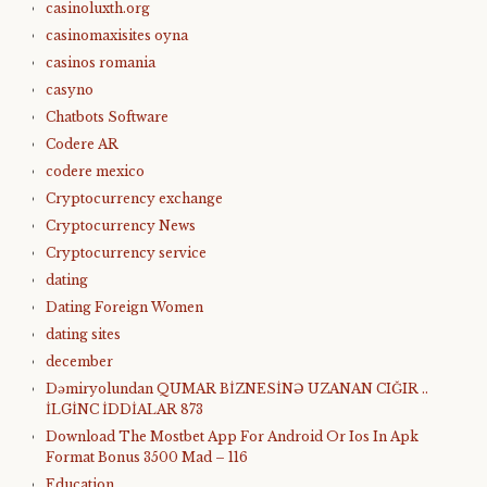
casinoluxth.org
casinomaxisites oyna
casinos romania
casyno
Chatbots Software
Codere AR
codere mexico
Cryptocurrency exchange
Cryptocurrency News
Cryptocurrency service
dating
Dating Foreign Women
dating sites
december
Dəmiryolundan QUMAR BİZNESİNƏ UZANAN CIĞIR ..
İLGİNC İDDİALAR 873
Download The Mostbet App For Android Or Ios In Apk
Format Bonus 3500 Mad – 116
Education