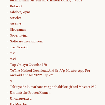
Bütün Bunlar Sizi Pin Up Casinoda Gözləyir – 162
Rokubet
sahabet j oyna
sex chat
sex sites
Slot games
Sober living
Software development
Taxi Service
test
test1
Top Onlayn Oyunlar 272
ToThe Method Download And Set Up Mostbet App For
Android And Ios 2022 Tip 775
tr
Türkiye'de kumarhane ve spor bahisleri şirketi Mostbet 932
Ukrainische Frauen Kennen
Uncategorized
UZ Most bet