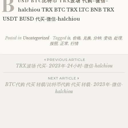
B
USD BTC比特币 TRX波场 代购-微信-
halchiou TRX BTC TRX LTC BNB TRX
USDT BUSD 代买-微信-halchiou
Posted in
Uncategorized
Tagged
is
,
价格
,
兑换
,
分钟
,
变动
,
处理
,
按照
,
正常
,
行情
Post
PREVIOUS ARTICLE
TRX波场 代买- 2023年-24小时-微信-halchiou
navigation
NEXT ARTICLE
BTC代购 代买 转载/比特币代购 代买 转载- 2023年-微信-
halchiou