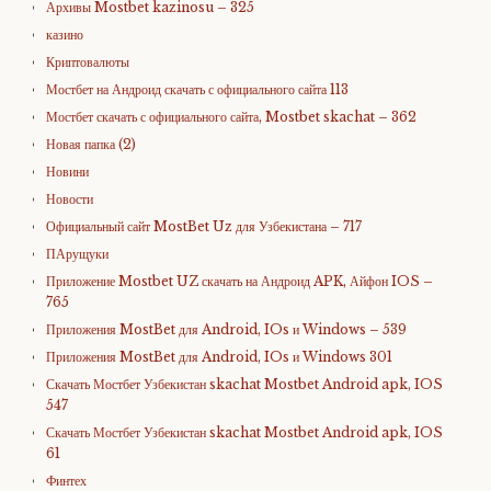
Архивы Mostbet kazinosu – 325
казино
Криптовалюты
Мостбет на Андроид скачать с официального сайта 113
Мостбет скачать с официального сайта, Mostbet skachat – 362
Новая папка (2)
Новини
Новости
Официальный сайт MostBet Uz для Узбекистана – 717
ПАрущуки
Приложение Mostbet UZ скачать на Андроид APK, Айфон IOS –
765
Приложения MostBet для Android, IOs и Windows – 539
Приложения MostBet для Android, IOs и Windows 301
Скачать Мостбет Узбекистан skachat Mostbet Android apk, IOS
547
Скачать Мостбет Узбекистан skachat Mostbet Android apk, IOS
61
Финтех