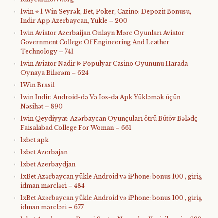
1win ⭐ 1 Win Seyrək, Bet, Poker, Cazino: Depozit Bonusu,
Indir App Azerbaycan, Yukle – 200
1win Aviator Azerbaijan Onlayn Mərc Oyunları Aviator
Government College Of Engineering And Leather
Technology – 741
1win Aviator Nadir ᐉ Populyar Casino Oyununu Harada
Oynaya Bilərəm – 624
1Win Brasil
1win Indir: Android-də Və Ios-da Apk Yükləmək üçün
Nəsihət – 890
1win Qeydiyyat: Azərbaycan Oyunçuları ötrü Bütöv Bələdç
Faisalabad College For Woman – 661
1xbet apk
1xbet Azerbajan
1xbet Azerbaydjan
1xBet Azərbaycan yükle Android və iPhone: bonus 100 , giriş,
idman mərcləri – 484
1xBet Azərbaycan yükle Android və iPhone: bonus 100 , giriş,
idman mərcləri – 677