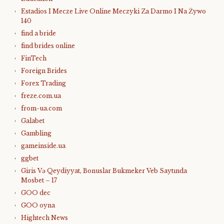
Estadios I Mecze Live Online Meczyki Za Darmo I Na Żywo
140
find a bride
find brides online
FinTech
Foreign Brides
Forex Trading
freze.com.ua
from-ua.com
Galabet
Gambling
gameinside.ua
ggbet
Giris Və Qeydiyyat, Bonuslar Bukmeker Veb Saytında
Mosbet – 17
GOO dec
GOO oyna
Hightech News