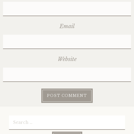
Email
Website
Search
for: