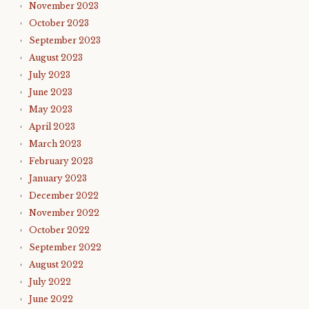
November 2023
October 2023
September 2023
August 2023
July 2023
June 2023
May 2023
April 2023
March 2023
February 2023
January 2023
December 2022
November 2022
October 2022
September 2022
August 2022
July 2022
June 2022