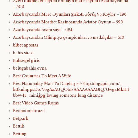
Azeri bukmeker saytlari: onlayn mərc saytları Azərbaycanda
– 502
Azərbaycanda Mərc Oyunları Şirkəti Görüş Və Rəylər – 196
Azərbaycanda Mostbet Kazinosunda Aviator Oyunu – 590
Azərbaycanda rəsmi sayt – 624
Azərbaycandan Olimpiya çempionları və medalçılar – 613
b1bet apostas
bahis sitesi
Bahsegel giris
belugabahis oyna
Best Countries To Meet A Wife
Best Nationality Man To Datehttps://3.bp.blogspot.com/-
kBknlnppsDo/VogAaAUQObI/AAAAAAAAGIQ/GwgzMkHTbi4/s4
bbw-13_mini.jpg|loving someone long distance
Best Video Games Roms
Betmotion brazil
Betpark
Bettilt
Betting