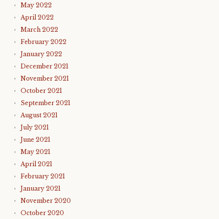
May 2022
April 2022
March 2022
February 2022
January 2022
December 2021
November 2021
October 2021
September 2021
August 2021
July 2021
June 2021
May 2021
April 2021
February 2021
January 2021
November 2020
October 2020