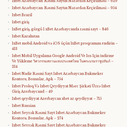
1xbet Azərbaycan: Rəsmi Saytın Nəzərdən Keçirilməsi – 629
1xbet Azərbaycan: Rəsmi Saytın Nəzərdən Keçirilməsi – 954
1xbet Brazil
1xbet giriş
1xBet giriş, güzgü 1 xBet Azərbaycanda rəsmi sayt – 846
1xbet Kazahstan
1xBet mobil Android və iOS üçün 1xBet proqramını endirin –
413
1xbet Mobil Uygulama Google Android Ve Ios Için İndirme
Ve Yükleme วิศวกรรมสถานแห่งประเทศไทย ในพระบรมราชูปถัมภ์ –
214
1xbet Nadir Rəsmi Sayt 1xbet Azərbaycan Bukmeker
Kontoru, Bonuslar, Apk – 754
1xbet Proloq Və 1xbet Qeydiyyat Mərc Şirkəti Üzrə 1xbet
Giriş Azerbaycand – 49
1xbet qeydiyyat Azerbaycan xbet az qeydiyyat – 715
1xbet Russian
1xbet Seyrək Rəsmi Sayt 1xbet Azərbaycan Bukmeker
Kontoru, Bonuslar, Apk – 274
1xbet Seyrək Rəsmi Sayt 1xbet Azərbaycan Bukmeker