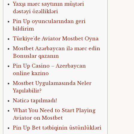
Yaxşı mərc saytının müştəri
dəstəyi özəllikləri
Pin Up oyuncularından geri
bildirim
Türkiye’de Aviator Mostbet Oyna
Mostbet Azərbaycan ilə mərc edin
Bonuslar qazanın
Pin Up Casino – Azerbaycan
online kazino
Mostbet Uygulamasında Neler
Yapılabilir?
Nəticə tapılmadı!
What You Need to Start Playing
Aviator on Mostbet
Pin Up Bet tətbiqinin üstünlükləri