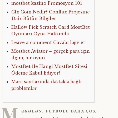
mostbet kazino Promosyon 101
Cfx Coin Nedir? Conflux Projesine
Dair Bütün Bilgiler
Hallow Pick Scratch Card MostBet
Oyunları Oyna Hakkında
Leave a comment Cavabı ləğv et
Mostbet Aviator – gerçek para için
ilginç bir oyun
MostBet İle Hangi MostBet Sitesi
Ödeme Kabul Ediyor?
Mərc saytlarında dəstəklə bağlı
problemlər
M
əsələn, futbolu daha çox