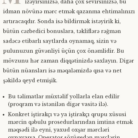
izəyirsinizsə, daha çox sevirsinizsə, bu
idman növünə mərc etmək qazanma ehtimalınızı
artıracaqdır. Sonda isə bildirmək istəyirik ki,
bütün cəzbedici bonuslara, təkliflərə rəğmən
sadəcə etibarlı saytlarda oynamaq, sizin və
pulunuzun güvənliyi üçün çox önəmlidir. Bu
mövzunu hər zaman diqqətinizdə saxlayın. Digər
bütün nüansları isə məqaləmizdə qısa və net
şəkildə qeyd etmişik.
Bu təlimatlar müxtəlif yollarla elan edilir
(proqram və istənilən digər vasitə ilə).
Konkret iştirakçı və ya iştirakçı qrupu xüsusi
mərcin qəbulu prosedurlarından imtina etmək
məqsədi ilə eyni, yaxud oxşar mərcləri
oynayarsa, Operator sözügedən mərclərin