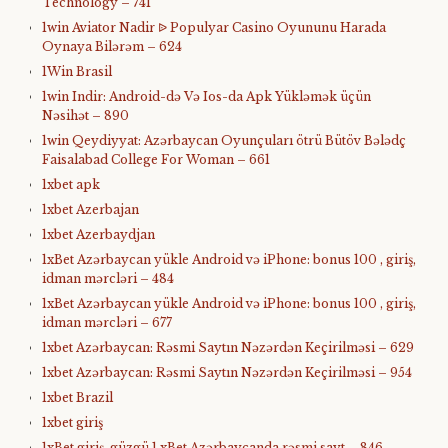
Technology – 741
1win Aviator Nadir ᐉ Populyar Casino Oyununu Harada
Oynaya Bilərəm – 624
1Win Brasil
1win Indir: Android-də Və Ios-da Apk Yükləmək üçün
Nəsihət – 890
1win Qeydiyyat: Azərbaycan Oyunçuları ötrü Bütöv Bələdç
Faisalabad College For Woman – 661
1xbet apk
1xbet Azerbajan
1xbet Azerbaydjan
1xBet Azərbaycan yükle Android və iPhone: bonus 100 , giriş,
idman mərcləri – 484
1xBet Azərbaycan yükle Android və iPhone: bonus 100 , giriş,
idman mərcləri – 677
1xbet Azərbaycan: Rəsmi Saytın Nəzərdən Keçirilməsi – 629
1xbet Azərbaycan: Rəsmi Saytın Nəzərdən Keçirilməsi – 954
1xbet Brazil
1xbet giriş
1xBet giriş, güzgü 1 xBet Azərbaycanda rəsmi sayt – 846