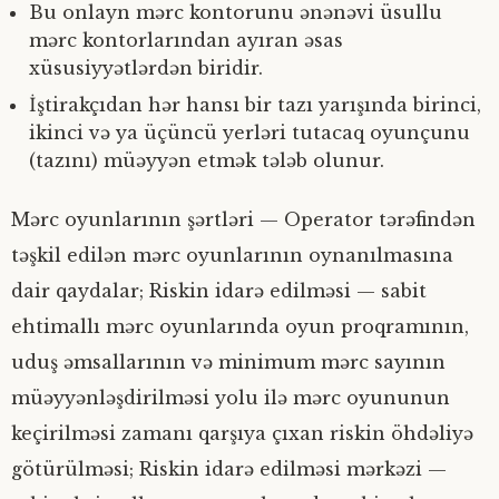
Bu onlayn mərc kontorunu ənənəvi üsullu
mərc kontorlarından ayıran əsas
xüsusiyyətlərdən biridir.
İştirakçıdan hər hansı bir tazı yarışında birinci,
ikinci və ya üçüncü yerləri tutacaq oyunçunu
(tazını) müəyyən etmək tələb olunur.
Mərc oyunlarının şərtləri — Operator tərəfindən
təşkil edilən mərc oyunlarının oynanılmasına
dair qaydalar; Riskin idarə edilməsi — sabit
ehtimallı mərc oyunlarında oyun proqramının,
uduş əmsallarının və minimum mərc sayının
müəyyənləşdirilməsi yolu ilə mərc oyununun
keçirilməsi zamanı qarşıya çıxan riskin öhdəliyə
götürülməsi; Riskin idarə edilməsi mərkəzi —