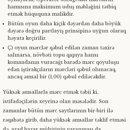
hamısına maksimum uduş məbləğini tətbiq
etmək hüququna malikdir.
Bütün oyun daha kiçik dəyərdən daha böyük
dəyərə doğru partlayış prinsipinə uyğun olaraq
həyata keçirilir.
Ç) oyun mərclər qəbul edilən zaman təxirə
salınarsa, növbəti topu qapıya hansı
komandanın vuracağı barədə mərc qoyuluşu
edən iştirakçıların mərcləri qəbul olunacaq,
ancaq əmsal bir (1,00) qəbul ediləcəkdir.
Yüksək əmsallarla mərc etmək təbii ki,
istifadəçilərin xeyrinə olan məsələdir. Son
zamanlar bütün mərc saytlarının bir-biri ilə
rəqabətə girib, daha yüksək əmsallar təklif etməsi
də, azad bazar mühitinin yaranması da,