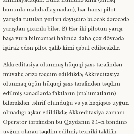
alınmayacaqdır. Buna nümunə kimi (ancaq
bununla məhdudlaşmadan), hər hansı pilot
yarışda tutulan yerləri dəyişdirə biləcək dərəcədə
yarışdan çıxarıla bilər. B) Hər iki pilotun yarışı
başa vura bilməməsi halında daha çox dövrədə
iştirak edən pilot qalib kimi qəbul ediləcəkdir.
Akkreditasiya olunmuş hüquqi şəxs tərəfindən
müvafiq ərizə təqdim edildikdə; Akkreditasiya
olunmaq üçün hüquqi şəxs tərəfindən təqdim
edilmiş sənədlərdə faktların (məlumatların)
bilərəkdən təhrif olunduğu və ya həqiqətə uyğun
olmadığı aşkar edildikdə; Akkreditasiya zamanı
Operator tərəfindən bu Qaydanın 3.1-ci bəndinə
uyğun olaraq təqdim edilmiş texniki təklifin