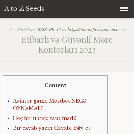
A to Z Seeds
Skip
Home
Posted on
2023-09-14
by
https://www.farmzone.net/
to
Etibarlı və Güvənli Mərc
content
Kontorları 2023
Content
Aviator game Mostbet NECƏ
OYNAMALI
Heç bir nəticə tapılmadı!
Bir cavab yazın Cavabı ləğv et