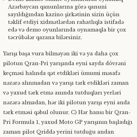
Azərbaycan qanunlarına görə qanuni
sayıldığından kazino şirkətinin sizin üçün
təklif etdiyi xidmətlərdən rahatlıqla istifadə
edə və demo oyunlarında oynamaqla bir çox
təcrübələr qazana bilərsiniz.
Yarışı başa vura bilməyən iki və ya daha çox
pilotun Qran-Pri yarışında eyni sayda dövrəni
keçməsi halında qət etdikləri ümumi məsafə
nəzərə alınmadan və yarışı tərk etdikləri zaman
və yaxud tərk etmə anında tutduqları yerləri
nəzərə almadan, hər iki pilotun yarışı eyni anda
tərk etməsi qəbul olunur. C) Hər hansı bir Qran-
Pri Formula 1, yaxud Moto GP yarışının başladığı
zaman pilot Qriddə yerini tutduğu andan