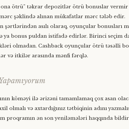
z ona ötrü” təkrar depozitlər ötrü bonuslar vermi
 mərc şəklində alınan mükafatlar mərc tələb edir.
şərtlərindən asılı olaraq, oyunçular bonusları 
 ya bonus puldan istifadə edirlər. Birinci seçim d
skləri olmadan. Cashback oyunçular ötrü təsəlli 
ər və itkilər arasında mənfi fərqlə.
ş Yapamıyorum
ının köməyi ilə ərizəni tamamlamaq çox asan olaca
il olmalı və axtardığınız tətbiqinin adını yazmalıs
m proqramın ən son yeniləmələri haqqında bildiri