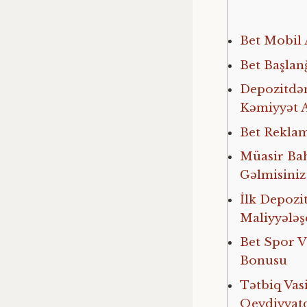
Bet Mobil 
Bet Başla
Depozitdə
Kəmiyyət A
Bet Reklam
Müasir Bah
Gəlmisini
İlk Depoz
Maliyyələş
Bet Spor 
Bonusu
Tətbiq Vas
Qeydiyyat