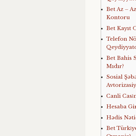
Bet Az – 
Kontoru
Bet Kayıt 
Telefon Nö
Qeydiyyat
Bet Bahis 
Mıdır?
Sosial Şəbə
Avtorizasi
Canli Casi
Hesaba Gir
Hədis Nəti
Bet Türki̇ye