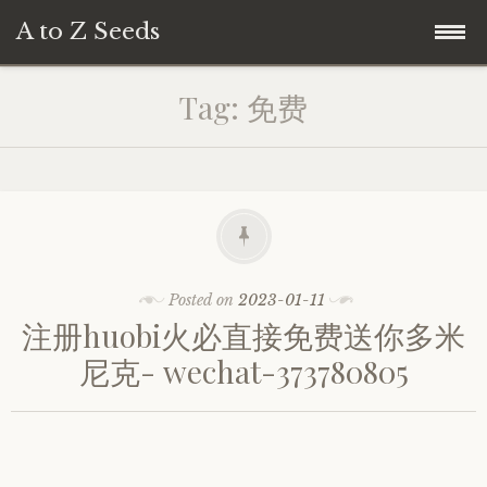
A to Z Seeds
Skip
Home
Tag:
免费
to
content
Posted on
2023-01-11
注册huobi火必直接免费送你多米
尼克- wechat-373780805