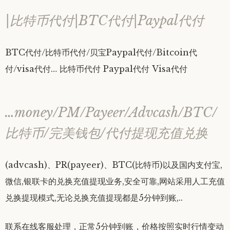
|比特币代付|BTC代付|Paypal代付
BTC代付/比特币代付/贝宝Paypal代付/Bitcoin代
付/visa代付… 比特币代付 Paypal代付 Visa代付
…money/PM/Payeer/Advcash/BTC/
比特币/完美钱包/代付提现充值兑换
(advcash)、PR(payeer)、BTC(比特币)以及国内支付宝,
微信,银联卡的兑换充值提现业务,安全可靠,网站采用人工充值
兑换提现模式,无论兑换充值提现都是5分钟到账,..
联系在线客服处理，正常5分钟到账，价格按照实时行情变动