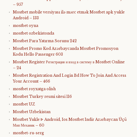
– 957
Mostbet mobile versiyası ilə mərc etmək Mostbet apk yukle
Android – 133
mostbet oyna
mostbet ozbekistonda
Mostbet Para Yatırma Sorunu 242
Mostbet Promo Kod Azərbaycanda Mostbet Promosyon
Kodu Hello Passenger 603
Mostbet Register Регистрация и вход в систему в Mostbet Online
– 24
Mostbet Registration And Login Bd How To Join And Access
Your Account – 466
mostbet royxatga olish
Mostbet Turkey resmi sitesi 116
mostbet UZ
Mostbet Uzbekistan
Mostbet Yukle ᐈ Android, Ios Mostbet Indir Azərbaycan Üçü
Мип Механик – 60
mostbet-ru-serg