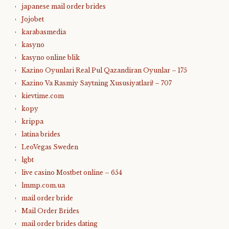
japanese mail order brides
Jojobet
karabasmedia
kasyno
kasyno online blik
Kazino Oyunlari Real Pul Qazandiran Oyunlar – 175
Kazino Va Rasmiy Saytning Xususiyatlari! – 707
kievtime.com
kopy
krippa
latina brides
LeoVegas Sweden
lgbt
live casino Mostbet online – 654
lmmp.com.ua
mail order bride
Mail Order Brides
mail order brides dating