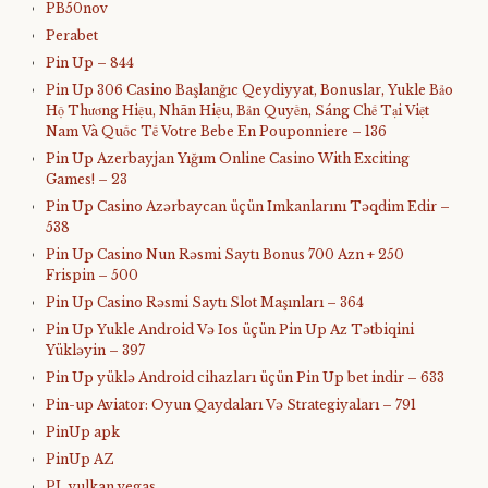
PB50nov
Perabet
Pin Up – 844
Pin Up 306 Casino Başlanğıc Qeydiyyat, Bonuslar, Yukle Bảo
Hộ Thương Hiệu, Nhãn Hiệu, Bản Quyền, Sáng Chế Tại Việt
Nam Và Quốc Tế Votre Bebe En Pouponniere – 136
Pin Up Azerbayjan Yığım Online Casino With Exciting
Games! – 23
Pin Up Casino Azərbaycan üçün Imkanlarını Təqdim Edir –
538
Pin Up Casino Nun Rəsmi Saytı Bonus 700 Azn + 250
Frispin – 500
Pin Up Casino Rəsmi Saytı Slot Maşınları – 364
Pin Up Yukle Android Və Ios üçün Pin Up Az Tətbiqini
Yükləyin – 397
Pin Up yüklə Android cihazları üçün Pin Up bet indir – 633
Pin-up Aviator: Oyun Qaydaları Və Strategiyaları – 791
PinUp apk
PinUp AZ
PL vulkan vegas