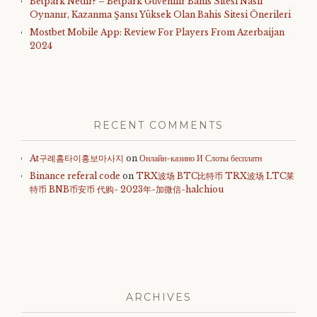
Betpark Nedir? – Betpark Güvenilir Bahis Sitesi Nasıl
Oynanır, Kazanma Şansı Yüksek Olan Bahis Sitesi Önerileri
Mostbet Mobile App: Review For Players From Azerbaijan
2024
RECENT COMMENTS
At구례홈타이홍보마사지
on
Онлайн-казино И Слоты бесплатн
Binance referal code
on
TRX波场 BTC比特币 TRX波场 LTC莱
特币 BNB币安币 代购- 2023年-加微信-halchiou
ARCHIVES