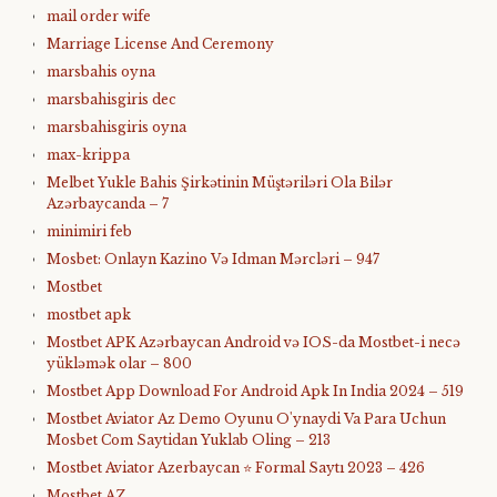
mail order wife
Marriage License And Ceremony
marsbahis oyna
marsbahisgiris dec
marsbahisgiris oyna
max-krippa
Melbet Yukle Bahis Şirkətinin Müştəriləri Ola Bilər
Azərbaycanda – 7
minimiri feb
Mosbet: Onlayn Kazino Və Idman Mərcləri – 947
Mostbet
mostbet apk
Mostbet APK Azərbaycan Android və IOS-da Mostbet-i necə
yükləmək olar – 800
Mostbet App Download For Android Apk In India 2024 – 519
Mostbet Aviator Az Demo Oyunu O'ynaydi Va Para Uchun
Mosbet Com Saytidan Yuklab Oling – 213
Mostbet Aviator Azerbaycan ⭐️ Formal Saytı 2023 – 426
Mostbet AZ