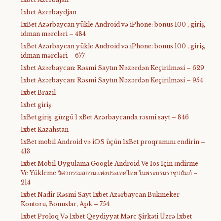
1xbet Azerbaydjan
1xBet Azərbaycan yükle Android və iPhone: bonus 100 , giriş,
idman mərcləri – 484
1xBet Azərbaycan yükle Android və iPhone: bonus 100 , giriş,
idman mərcləri – 677
1xbet Azərbaycan: Rəsmi Saytın Nəzərdən Keçirilməsi – 629
1xbet Azərbaycan: Rəsmi Saytın Nəzərdən Keçirilməsi – 954
1xbet Brazil
1xbet giriş
1xBet giriş, güzgü 1 xBet Azərbaycanda rəsmi sayt – 846
1xbet Kazahstan
1xBet mobil Android və iOS üçün 1xBet proqramını endirin –
413
1xbet Mobil Uygulama Google Android Ve Ios Için İndirme
Ve Yükleme วิศวกรรมสถานแห่งประเทศไทย ในพระบรมราชูปถัมภ์ –
214
1xbet Nadir Rəsmi Sayt 1xbet Azərbaycan Bukmeker
Kontoru, Bonuslar, Apk – 754
1xbet Proloq Və 1xbet Qeydiyyat Mərc Şirkəti Üzrə 1xbet