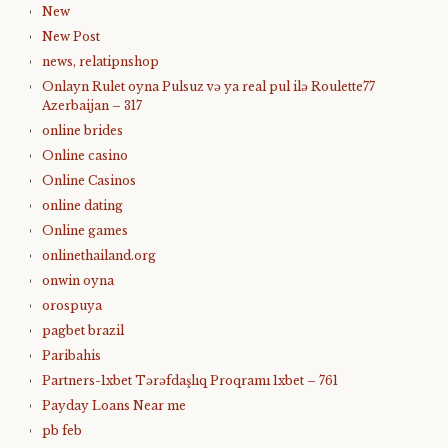
New
New Post
news, relatipnshop
Onlayn Rulet oyna Pulsuz və ya real pul ilə Roulette77
Azerbaijan – 317
online brides
Online casino
Online Casinos
online dating
Online games
onlinethailand.org
onwin oyna
orospuya
pagbet brazil
Paribahis
Partners-1xbet Tərəfdaşlıq Proqramı 1xbet – 761
Payday Loans Near me
pb feb