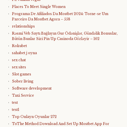
Places To Meet Single Women
Programa De Afiliados Da Mostbet 2024: Torne-se Um
Parceiro Da Mostbet Agora – 558
relationships
Rəsmi Veb Saytı Bağlayın️ Gur Ödənişlər, Gündəlik Bonuslar,
Bütün Bunlar Sizi Pin Up Casinoda Gözləyir – 162
Rokubet
sahabet j oyna
sex chat
sex sites
Slot games
Sober living
Software development
Taxi Service
test
test1
Top Onlayn Oyunlar 272
ToThe Method Download And Set Up Mostbet App For