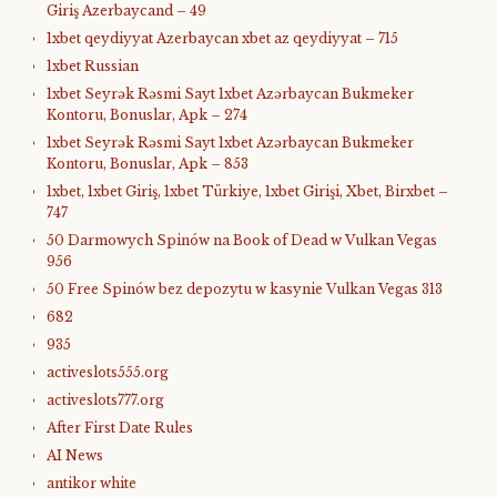
Giriş Azerbaycand – 49
1xbet qeydiyyat Azerbaycan xbet az qeydiyyat – 715
1xbet Russian
1xbet Seyrək Rəsmi Sayt 1xbet Azərbaycan Bukmeker
Kontoru, Bonuslar, Apk – 274
1xbet Seyrək Rəsmi Sayt 1xbet Azərbaycan Bukmeker
Kontoru, Bonuslar, Apk – 853
1xbet, 1xbet Giriş, 1xbet Türkiye, 1xbet Girişi, Xbet, Birxbet –
747
50 Darmowych Spinów na Book of Dead w Vulkan Vegas
956
50 Free Spinów bez depozytu w kasynie Vulkan Vegas 313
682
935
activeslots555.org
activeslots777.org
After First Date Rules
AI News
antikor white