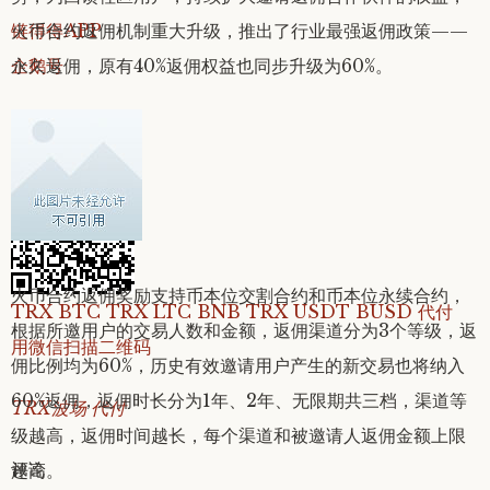
链得得APP
火币合约返佣机制重大升级，推出了行业最强返佣政策——
企鹅号
永久返佣，原有40%返佣权益也同步升级为60%。
分享
火币合约返佣奖励支持币本位交割合约和币本位永续合约，
TRX BTC TRX LTC BNB TRX USDT BUSD 代付
根据所邀用户的交易人数和金额，返佣渠道分为3个等级，返
用微信扫描二维码
佣比例均为60%，历史有效邀请用户产生的新交易也将纳入
60%返佣，返佣时长分为1年、2年、无限期共三档，渠道等
TRX波场 代付
级越高，返佣时间越长，每个渠道和被邀请人返佣金额上限
评论
越高。