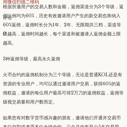
用微信扫描二维码
根据所邀用户的交易人数和金额，返佣渠道分为3个等级，返
佣比例均为60%，历史有效邀请用户产生的新交易也将纳入
评论
60%返佣，返佣时长分为1年、2年、无限期共三档，渠道等
0
级越高，返佣时间越长，每个渠道和被邀请人返佣金额上限
越高。
3种返佣等级，最高永久返佣
火币合约的返佣机制分为三个等级，无论是普通KOL还是有
资源的专业用户，均可以通过邀请用户交易，获得60%的返
佣权益，邀请的每位用户最高可得2万刀的返佣权益，返佣等
级视交易量和用户数而定。
如果您有对数字货币感兴趣的朋友，邀请他们开通并交易币
本位交割或者币本位永续合约，三个月内有至少5名交易用