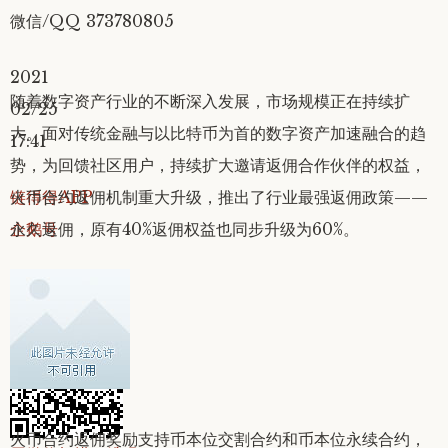
微信/QQ 373780805
2021
随着数字资产行业的不断深入发展，市场规模正在持续扩
02/25
大。面对传统金融与以比特币为首的数字资产加速融合的趋
17:41
势，为回馈社区用户，持续扩大邀请返佣合作伙伴的权益，
链得得APP
火币合约返佣机制重大升级，推出了行业最强返佣政策——
企鹅号
永久返佣，原有40%返佣权益也同步升级为60%。
分享
火币合约返佣奖励支持币本位交割合约和币本位永续合约，