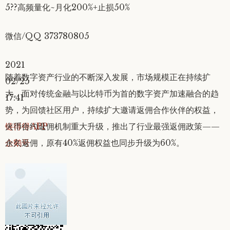
5??高频量化~月化200%+止损50%
微信/QQ 373780805
2021
随着数字资产行业的不断深入发展，市场规模正在持续扩
02/25
大。面对传统金融与以比特币为首的数字资产加速融合的趋
17:41
势，为回馈社区用户，持续扩大邀请返佣合作伙伴的权益，
链得得APP
火币合约返佣机制重大升级，推出了行业最强返佣政策——
企鹅号
永久返佣，原有40%返佣权益也同步升级为60%。
分享