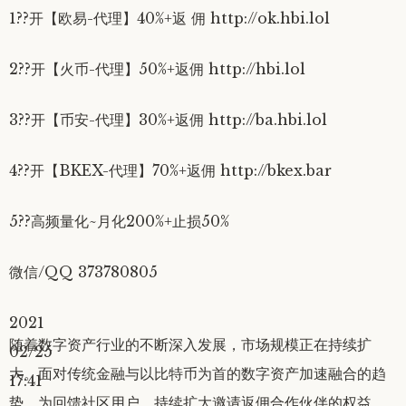
1??开【欧易-代理】40%+返 佣 http://ok.hbi.lol
2??开【火币-代理】50%+返佣 http://hbi.lol
3??开【币安-代理】30%+返佣 http://ba.hbi.lol
4??开【BKEX-代理】70%+返佣 http://bkex.bar
5??高频量化~月化200%+止损50%
微信/QQ 373780805
2021
随着数字资产行业的不断深入发展，市场规模正在持续扩
02/25
大。面对传统金融与以比特币为首的数字资产加速融合的趋
17:41
势，为回馈社区用户，持续扩大邀请返佣合作伙伴的权益，