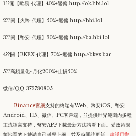
1??開【歐易-代理】40%+返傭 http://ok.hbi.lol
2??開【火幣-代理】50%+返傭 http://hbi.lol
3??開【幣安-代理】30%+返傭 http://ba.hbi.lol
4??開【BKEX-代理】70%+返傭 http://bkex.bar
5??高頻量化~月化200%+止損50%
微信/QQ 373780805
Binance官網
支持的終端有Web、幣安iOS、幣安
Android、H5、微信、PC客戶端，並提供世界範圍內多種
主流語言支持
，幣安APP下載最新方法請看下面。受政策限
製地區的下載請自己科學上網，並及時關註更新，
建議
用
郵