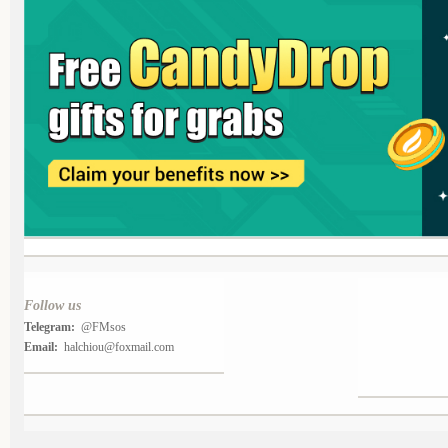
Follow us
Telegram:
@FMsos
Email:
halchiou@foxmail.com