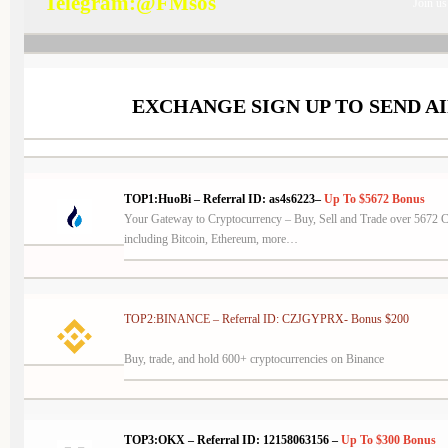
Telegram:@FMsos
Join us
EXCHANGE SIGN UP TO SEND A
TOP1:HuoBi – Referral ID:
as4s6223
–
Up To $5672
Bonus
Your Gateway to Cryptocurrency –
Buy, Sell and Trade over 5672 C
including Bitcoin, Ethereum, more…
TOP2:BINANCE – Referral ID: CZJGYPRX- Bonus $200
Buy, trade, and hold 600+ cryptocurrencies on Binance
TOP3:OKX – Referral ID: 12158063156 –
Up To $300
Bonus