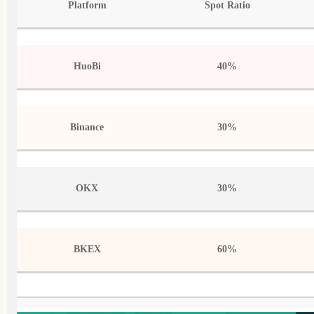
Platform
Spot Ratio
HuoBi
40%
Binance
30%
OKX
30%
BKEX
60%