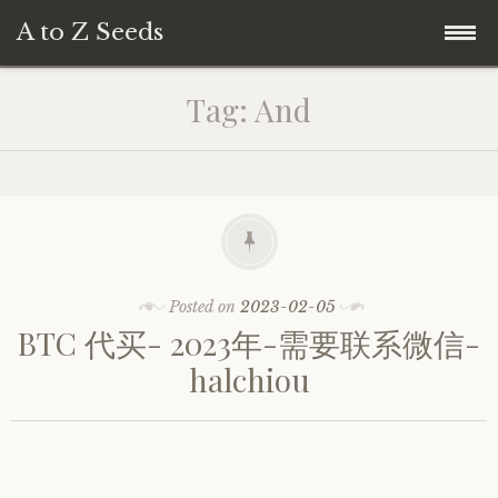
A to Z Seeds
Skip
Home
Tag:
And
to
content
Posted on
2023-02-05
BTC 代买- 2023年-需要联系微信-
halchiou