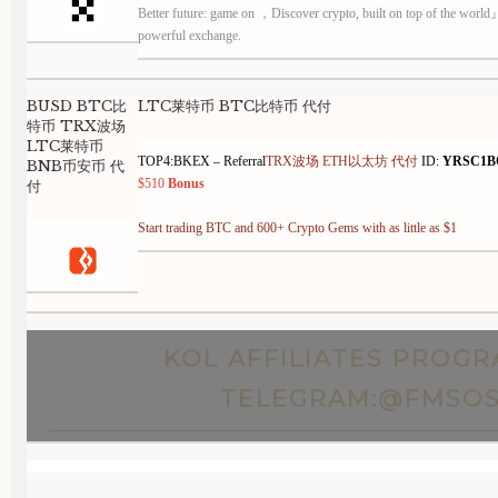
Better future: game on ，Discover crypto, built on top of the worl
powerful exchange.
BUSD BTC比
LTC莱特币 BTC比特币 代付
特币 TRX波场
LTC莱特币
TOP4:BKEX –
Referral
TRX波场 ETH以太坊 代付
ID:
YRSC1B
BNB币安币 代
$510
Bonus
付
Start trading BTC and 600+ Crypto Gems with as little as $1
KOL AFFILIATES PROGR
TELEGRAM:@FMSO