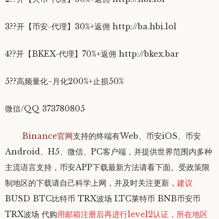
3??开【币安-代理】30%+返佣 http://ba.hbi.lol
4??开【BKEX-代理】70%+返佣 http://bkex.bar
5??高频量化~月化200%+止损50%
微信/QQ 373780805
Binance官网
支持的终端有Web、币安iOS、币安
Android、H5、微信、PC客户端，并提供世界范围内多种
主流语言支持
，币安APP下载最新方法请看下面。受政策限
制地区的下载请自己科学上网，并及时关注更新，
建议
BUSD BTC比特币 TRX波场 LTC莱特币 BNB币安币
TRX波场 代购
用
邮箱注册后
再进行level2认证，所在地区