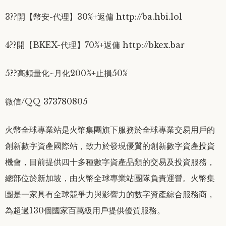
3??開【幣安-代理】30%+返傭 http://ba.hbi.lol
4??開【BKEX-代理】70%+返傭 http://bkex.bar
5??高頻量化~月化200%+止損50%
微信/QQ 373780805
火幣全球專業站是火幣集團旗下服務於全球專業交易用戶的
創新數字資產國際站，致力於發現優質的創新數字資產投資
機會，目前提供四十多種數字資產品類的交易及投資服務，
總部位於新加坡，由火幣全球專業站團隊負責運營。火幣集
團是一家具有全球競爭力與影響力的數字資產綜合服務商，
為超過130個國家百萬級用戶提供優質服務。