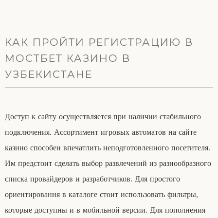
КАК ПРОЙТИ РЕГИСТРАЦИЮ В
МОСТБЕТ КАЗИНО В
УЗБЕКИСТАНЕ
Доступ к сайту осуществляется при наличии стабильного
подключения. Ассортимент игровых автоматов на сайте
казино способен впечатлить неподготовленного посетителя.
Им предстоит сделать выбор развлечений из разнообразного
списка провайдеров и разработчиков. Для простого
ориентирования в каталоге стоит использовать фильтры,
которые доступны и в мобильной версии. Для пополнения