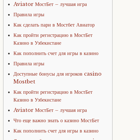
Aviator МостБет – лучшая игра
Правила игры
Как сделать пари в Мостбет Авиатор
Как пройти регистрацию в МостБет
Казино в Узбекистане
Как пополнить счет для игры в казино
Правила игры
Доступные бонусы для игроков casino
Mostbet
Как пройти регистрацию в МостБет
Казино в Узбекистане
Aviator МостБет – лучшая игра
Что еще важно знать о казино МостБет
Как пополнить счет для игры в казино