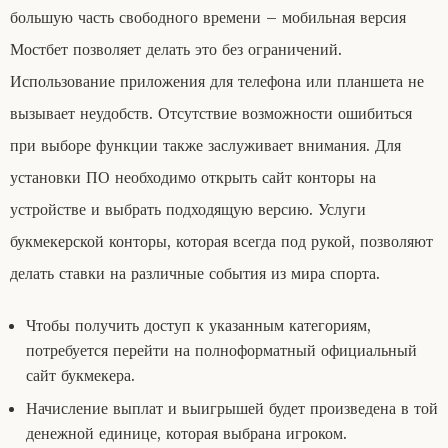
большую часть свободного времени – мобильная версия
Мостбет позволяет делать это без ограничений.
Использование приложения для телефона или планшета не
вызывает неудобств. Отсутствие возможности ошибиться
при выборе функции также заслуживает внимания. Для
установки ПО необходимо открыть сайт конторы на
устройстве и выбрать подходящую версию. Услуги
букмекерской конторы, которая всегда под рукой, позволяют
делать ставки на различные события из мира спорта.
Чтобы получить доступ к указанным категориям,
потребуется перейти на полноформатный официальный
сайт букмекера.
Начисление выплат и выигрышей будет произведена в той
денежной единице, которая выбрана игроком.