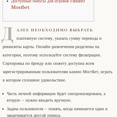
Доступные бонусы для игроков casino
Mostbet
Д
алее необходимо выбрать
платежную систему, указать сумму перевода и
реквизиты карты. Онлайн-развлечения разделены на
категории, поэтому используйте систему фильтрации.
Сортировка по бренду или сюжету доступна всем
зарегистрированным пользователям казино МостБет, играть
в котором сплошное удовольствие.
Часть личной информации будет синхронизирована, а
вторую – нужно вводить вручную.
Задача пользователя – понять, когда начинается один и
заканчивается другой период.