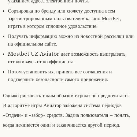
указанием адреса электронной почты.
Сортировка по бренду или сюжету доступна всем
зарегистрированным пользователям казино МостБет,
играть в котором сплошное удовольствие.
Получать информацию можно из новостной рассылки или
на официальном сайте.
Mostbet UZ Aviator дает возможность выигрывать,
отталкиваясь от коэффициента.
Потом установить их, принять все соглашения и
подтвердить безопасность самого приложения.
Однако рисковать таким образом игроки не предпочитают.
В алгоритме игры Авиатор заложена система периодов
«Отдачи» и «забор» средств. Задача пользователя – понять,
когда начинается один и заканчивается другой период.