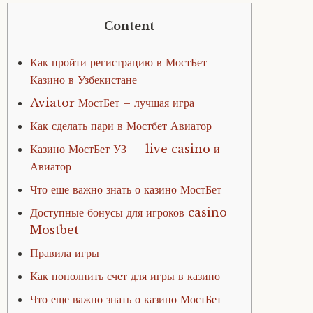
Content
Как пройти регистрацию в МостБет
Казино в Узбекистане
Aviator МостБет – лучшая игра
Как сделать пари в Мостбет Авиатор
Казино МостБет УЗ — live casino и
Авиатор
Что еще важно знать о казино МостБет
Доступные бонусы для игроков casino
Mostbet
Правила игры
Как пополнить счет для игры в казино
Что еще важно знать о казино МостБет