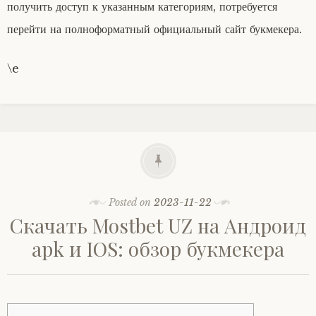
получить доступ к указанным категориям, потребуется
перейти на полноформатный официальный сайт букмекера.
\e
Posted on
2023-11-22
Скачать Mostbet UZ на Андроид
apk и IOS: обзор букмекера