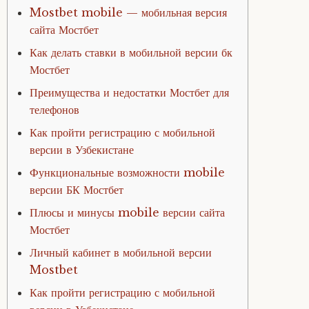
Mostbet mobile — мобильная версия
сайта Мостбет
Как делать ставки в мобильной версии бк
Мостбет
Преимущества и недостатки Мостбет для
телефонов
Как пройти регистрацию с мобильной
версии в Узбекистане
Функциональные возможности mobile
версии БК Мостбет
Плюсы и минусы mobile версии сайта
Мостбет
Личный кабинет в мобильной версии
Mostbet
Как пройти регистрацию с мобильной