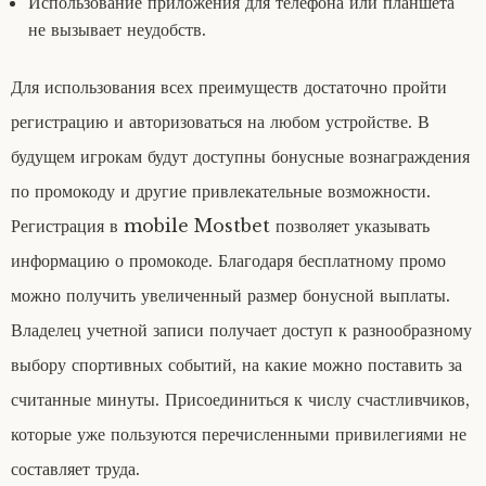
Использование приложения для телефона или планшета
не вызывает неудобств.
Для использования всех преимуществ достаточно пройти
регистрацию и авторизоваться на любом устройстве. В
будущем игрокам будут доступны бонусные вознаграждения
по промокоду и другие привлекательные возможности.
Регистрация в mobile Mostbet позволяет указывать
информацию о промокоде. Благодаря бесплатному промо
можно получить увеличенный размер бонусной выплаты.
Владелец учетной записи получает доступ к разнообразному
выбору спортивных событий, на какие можно поставить за
считанные минуты. Присоединиться к числу счастливчиков,
которые уже пользуются перечисленными привилегиями не
составляет труда.