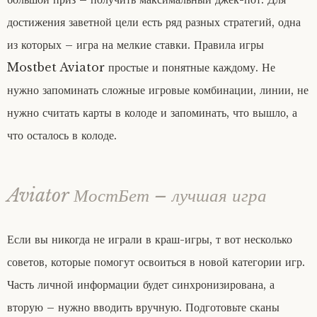
достижения заветной цели есть ряд разных стратегий, одна
из которых – игра на мелкие ставки. Правила игры
Mostbet Aviator простые и понятные каждому. Не
нужно запоминать сложные игровые комбинации, линии, не
нужно считать карты в колоде и запоминать, что вышло, а
что осталось в колоде.
Aviator МостБет – лучшая игра
Если вы никогда не играли в краш-игры, т вот несколько
советов, которые помогут освоиться в новой категории игр.
Часть личной информации будет синхронизирована, а
вторую – нужно вводить вручную. Подготовьте сканы