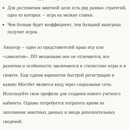
Для достижения заветной цели есть ряд разных стратегий,
одна из которых – игра на мелкие ставки.
Чем больше будет коэффициент, тем больший выигрыш
получит игрок.
Авиатор – один из представителей краш игр или
«самолетов». ПО механикам они не отличаются, все
различия и особенности заключаются в стилистике игры и в
сюжете. Еще одним вариантом быстрой регистрации в
казино Мостбет является вход через социальные сети.
Используйте свои профили для создания нового учетного
кабинета. Однако потребуется потратить время на
заполнение анкетных данных и ввода дополнительных
сведений.