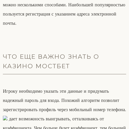
можно несколькими способами. Наибольшей популярностью
пользуется регистрация с указанием адреса электронной
почты.
ЧТО ЕЩЕ ВАЖНО ЗНАТЬ О
КАЗИНО МОСТБЕТ
Игроку необходимо указать эти данные и придумать
надежный пароль для входа. Похожий алгоритм позволит
зарегистрировать профиль через мобильный номер телефона.
дает возможность выигрывать, отталкиваясь от
коэффициента. Чем больше будет коэффициент, тем больший