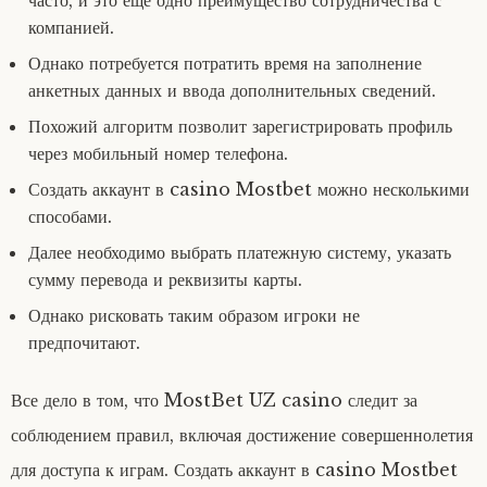
часто, и это еще одно преимущество сотрудничества с
компанией.
Однако потребуется потратить время на заполнение
анкетных данных и ввода дополнительных сведений.
Похожий алгоритм позволит зарегистрировать профиль
через мобильный номер телефона.
Создать аккаунт в casino Mostbet можно несколькими
способами.
Далее необходимо выбрать платежную систему, указать
сумму перевода и реквизиты карты.
Однако рисковать таким образом игроки не
предпочитают.
Все дело в том, что MostBet UZ casino следит за
соблюдением правил, включая достижение совершеннолетия
для доступа к играм. Создать аккаунт в casino Mostbet