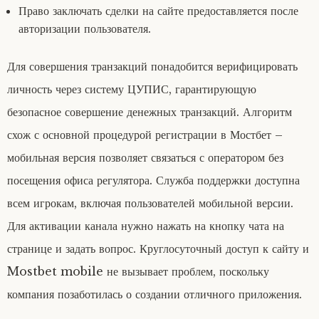
Право заключать сделки на сайте предоставляется после
авторизации пользователя.
Для совершения транзакций понадобится верифицировать
личность через систему ЦУПИС, гарантирующую
безопасное совершение денежных транзакций. Алгоритм
схож с основной процедурой регистрации в Мостбет –
мобильная версия позволяет связаться с оператором без
посещения офиса регулятора. Служба поддержки доступна
всем игрокам, включая пользователей мобильной версии.
Для активации канала нужно нажать на кнопку чата на
странице и задать вопрос. Круглосуточный доступ к сайту и
Mostbet mobile не вызывает проблем, поскольку
компания позаботилась о создании отличного приложения.