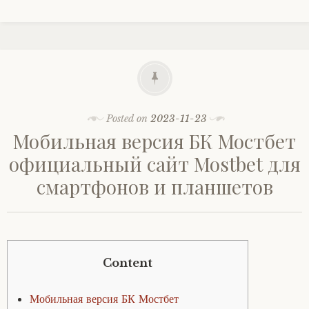
Posted on
2023-11-23
Мобильная версия БК Мостбет
официальный сайт Mostbet для
смартфонов и планшетов
Content
Мобильная версия БК Мостбет