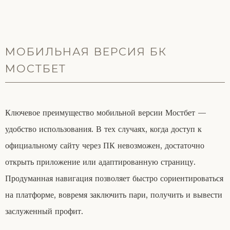
МОБИЛЬНАЯ ВЕРСИЯ БК
МОСТБЕТ
Ключевое преимущество мобильной версии Мостбет —
удобство использования. В тех случаях, когда доступ к
официальному сайту через ПК невозможен, достаточно
открыть приложение или адаптированную страницу.
Продуманная навигация позволяет быстро сориентироваться
на платформе, вовремя заключить пари, получить и вывести
заслуженный профит.