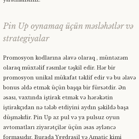
Pin Up oynamaq üçün məsləhətlər və
strategiyalar
Promosyon kodlarına əlavə olaraq , müntəzəm
olaraq müxtəlif rəsmlər təşkil edir. Hər bir
promosyon unikal mükafat təklif edir və bu əlavə
bonus əldə etmək üçün başqa bir fürsətdir. Ən
əsası, vaxtında iştirak etmək və hərəkətin
iştirakçıdan nə tələb etdiyini aydın şəkildə başa
düşməkdir. Pin Up az pul və ya pulsuz oyun
avtomatları ziyarətçilər üçün əsas əyləncə
formasıdır. Burada Yggdrasil və Amatic kimi