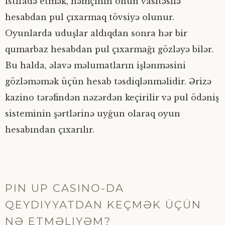
istifadə etmək, həmçinin onun vasitəsilə
hesabdan pul çıxarmaq tövsiyə olunur.
Oyunlarda uduşlar aldıqdan sonra hər bir
qumarbaz hesabdan pul çıxarmağı gözləyə bilər.
Bu halda, əlavə məlumatların işlənməsini
gözləməmək üçün hesab təsdiqlənməlidir. Ərizə
kazino tərəfindən nəzərdən keçirilir və pul ödəniş
sisteminin şərtlərinə uyğun olaraq oyun
hesabından çıxarılır.
PIN UP CASINO-DA
QEYDIYYATDAN KEÇMƏK ÜÇÜN
NƏ ETMƏLIYƏM?