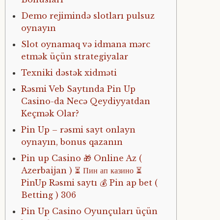
Demo rejimində slotları pulsuz
oynayın
Slot oynamaq və idmana mərc
etmək üçün strategiyalar
Texniki dəstək xidməti
Rəsmi Veb Saytında Pin Up
Casino-da Necə Qeydiyyatdan
Keçmək Olar?
Pin Up – rəsmi sayt onlayn
oynayın, bonus qazanın
Pin up Casino 🎁 Online Az (
Azerbaijan ) ⏳ Пин ап казино ⏳
PinUp Rəsmi saytı 💰 Pin ap bet (
Betting ) 306
Pin Up Casino Oyunçuları üçün