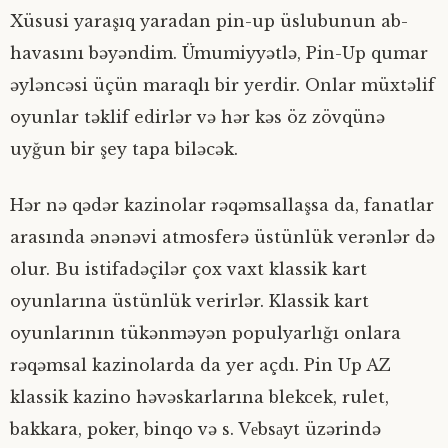
Xüsusi yaraşıq yaradan pin-up üslubunun ab-
havasını bəyəndim. Ümumiyyətlə, Pin-Up qumar
əyləncəsi üçün maraqlı bir yerdir. Onlar müxtəlif
oyunlar təklif edirlər və hər kəs öz zövqünə
uyğun bir şey tapa biləcək.
Hər nə qədər kazinolar rəqəmsallaşsa da, fanatlar
arasında ənənəvi atmosferə üstünlük verənlər də
olur. Bu istifadəçilər çox vaxt klassik kart
oyunlarına üstünlük verirlər. Klassik kart
oyunlarının tükənməyən populyarlığı onlara
rəqəmsal kazinolarda da yer açdı. Pin Up AZ
klassik kazino həvəskarlarına blekcek, rulet,
bakkara, poker, binqo və s. Vеbsаyt üzərində