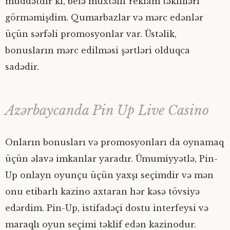
müddətdir ki, belə müxtəlif reklam təklifləri
görməmişdim. Qumarbazlar və mərc edənlər
üçün sərfəli promosyonlar var. Üstəlik,
bonusların mərc edilməsi şərtləri olduqca
sadədir.
Azərbaycanda Pin Up Live Casino
Onların bonusları və promosyonları da oynamaq
üçün əlavə imkanlar yaradır. Ümumiyyətlə, Pin-
Up onlayn oyunçu üçün yaxşı seçimdir və mən
onu etibarlı kazino axtaran hər kəsə tövsiyə
edərdim. Pin-Up, istifadəçi dostu interfeysi və
maraqlı oyun seçimi təklif edən kazinodur.