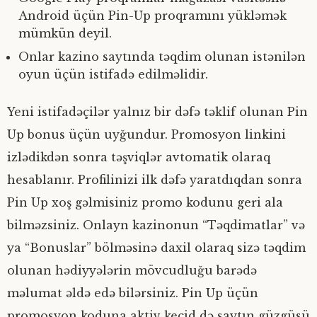
Android üçün Pin-Up proqramını yükləmək
mümkün deyil.
Onlar kazino saytında təqdim olunan istənilən
oyun üçün istifadə edilməlidir.
Yeni istifadəçilər yalnız bir dəfə təklif olunan Pin
Up bonus üçün uyğundur. Promosyon linkini
izlədikdən sonra təşviqlər avtomatik olaraq
hesablanır. Profilinizi ilk dəfə yaratdıqdan sonra
Pin Up xoş gəlmisiniz promo kodunu geri ala
bilməzsiniz. Onlayn kazinonun “Təqdimatlar” və
ya “Bonuslar” bölməsinə daxil olaraq sizə təqdim
olunan hədiyyələrin mövcudluğu barədə
məlumat əldə edə bilərsiniz. Pin Up üçün
promosyon koduna aktiv keçid də saytın güzgüsü