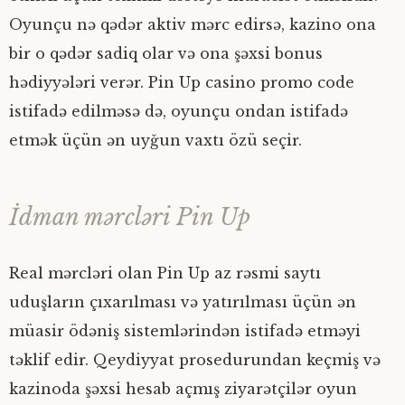
Oyunçu nə qədər aktiv mərc edirsə, kazino ona
bir o qədər sadiq olar və ona şəxsi bonus
hədiyyələri verər. Pin Up casino promo code
istifadə edilməsə də, oyunçu ondan istifadə
etmək üçün ən uyğun vaxtı özü seçir.
İdman mərcləri Pin Up
Real mərcləri olan Pin Up az rəsmi saytı
uduşların çıxarılması və yatırılması üçün ən
müasir ödəniş sistemlərindən istifadə etməyi
təklif edir. Qeydiyyat prosedurundan keçmiş və
kazinoda şəxsi hesab açmış ziyarətçilər oyun