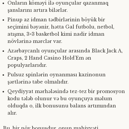
Onların köməyi ilə oyunçular qazanmaq
şanslarını artıra bilərlər.
Pinup az idman tədbirlərinin böyük bir
seçimini bəyənir, hətta Gal futbolu, netbol, ​​
atışma, 3×3 basketbol kimi nadir idman
növlərinə mərclər var.
Azərbaycanlı oyunçular arasında Black Jack A,
Craps, 2 Hand Casino Hold’Em ən
populyarlarıdır.
Pulsuz spinlərin oynanması kazinonun
şərtlərinə tabe olmalıdır.
Qeydiyyat mərhələsində tez-tez bir promosyon
kodu tələb olunur və bu oyunçuya məlum
olduqda o, ilk bonusunu balans artımından
alır.
Bu, bir növ bonusdur, onun mahiyyəti