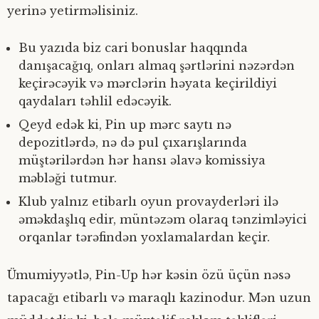
yerinə yetirməlisiniz.
Bu yazıda biz cari bonuslar haqqında
danışacağıq, onları almaq şərtlərini nəzərdən
keçirəcəyik və mərclərin həyata keçirildiyi
qaydaları təhlil edəcəyik.
Qeyd edək ki, Pin up mərc saytı nə
depozitlərdə, nə də pul çıxarışlarında
müştərilərdən hər hansı əlavə komissiya
məbləği tutmur.
Klub yalnız etibarlı oyun provayderləri ilə
əməkdaşlıq edir, müntəzəm olaraq tənzimləyici
orqanlar tərəfindən yoxlamalardan keçir.
Ümumiyyətlə, Pin-Up hər kəsin özü üçün nəsə
tapacağı etibarlı və maraqlı kazinodur. Mən uzun