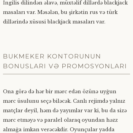
İngilis dilindən əlavə, müxtəlif dillərdə blackjack
masaları var. Məsələn, bu şirkətin rus və türk
dillərində xüsusi blackjack masaları var.
BUKMEKER KONTORUNUN
BONUSLARI VƏ PROMOSYONLARI
Ona görə də hər bir mərc edən özünə uyğun
mərc üsulunu seçə biləcək. Canlı rejimdə yalnız
matçlar deyil, həm də yayımlar var ki, bu da sizə
mərc etməyə və paralel olaraq oyundan həzz
almağa imkan verəcəkdir. Oyunçular yadda