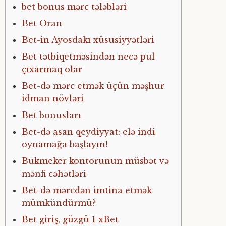
bet bonus mərc tələbləri
Bet Oran
Bet-in Ayosdakı xüsusiyyətləri
Bet tətbiqetməsindən necə pul
çıxarmaq olar
Bet-də mərc etmək üçün məşhur
idman növləri
Bet bonusları
Bet-də asan qeydiyyat: elə indi
oynamağa başlayın!
Bukmeker kontorunun müsbət və
mənfi cəhətləri
Bet-də mərcdən imtina etmək
mümkündürmü?
Bet giriş, güzgü 1 xBet