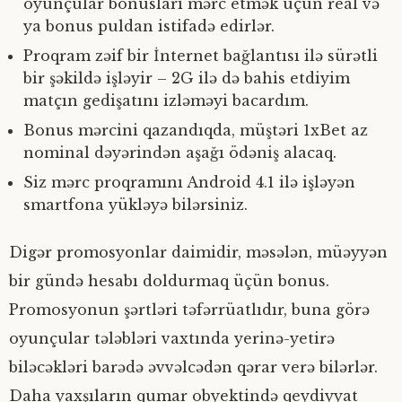
oyunçular bonusları mərc etmək üçün real və
ya bonus puldan istifadə edirlər.
Proqram zəif bir İnternet bağlantısı ilə sürətli
bir şəkildə işləyir – 2G ilə də bahis etdiyim
matçın gedişatını izləməyi bacardım.
Bonus mərcini qazandıqda, müştəri 1xBet az
nominal dəyərindən aşağı ödəniş alacaq.
Siz mərc proqramını Android 4.1 ilə işləyən
smartfona yükləyə bilərsiniz.
Digər promosyonlar daimidir, məsələn, müəyyən
bir gündə hesabı doldurmaq üçün bonus.
Promosyonun şərtləri təfərrüatlıdır, buna görə
oyunçular tələbləri vaxtında yerinə-yetirə
biləcəkləri barədə əvvəlcədən qərar verə bilərlər.
Daha yaxşıların qumar obyektində qeydiyyat