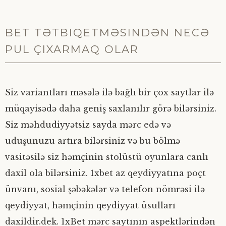
BET TƏTBIQETMƏSINDƏN NECƏ
PUL ÇIXARMAQ OLAR
Siz variantları məsələ ilə bağlı bir çox saytlar ilə
müqayisədə daha geniş saxlanılır görə bilərsiniz.
Siz məhdudiyyətsiz sayda mərc edə və
uduşunuzu artıra bilərsiniz və bu bölmə
vasitəsilə siz həmçinin stolüstü oyunlara canlı
daxil ola bilərsiniz. 1xbet az qeydiyyatına poçt
ünvanı, sosial şəbəkələr və telefon nömrəsi ilə
qeydiyyat, həmçinin qeydiyyat üsulları
daxildir.dek. 1xBet mərc saytının aspektlərindən