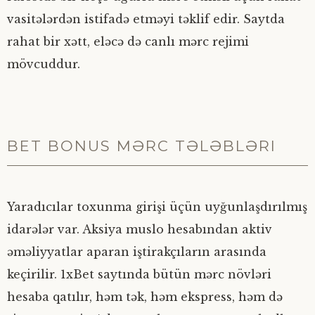
vasitələrdən istifadə etməyi təklif edir. Saytda
rahat bir xətt, eləcə də canlı mərc rejimi
mövcuddur.
BET BONUS MƏRC TƏLƏBLƏRI
Yaradıcılar toxunma girişi üçün uyğunlaşdırılmış
idarələr var. Aksiya muslo hesabından aktiv
əməliyyatlar aparan iştirakçıların arasında
keçirilir. 1xBet saytında bütün mərc növləri
hesaba qatılır, həm tək, həm ekspress, həm də