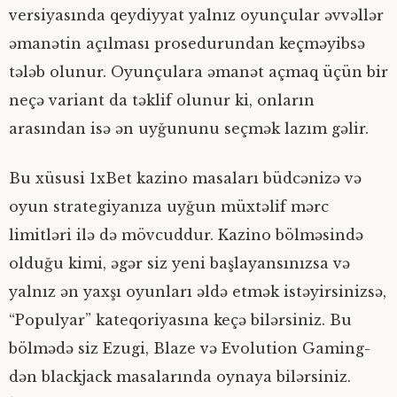
versiyasında qeydiyyat yalnız oyunçular əvvəllər
əmanətin açılması prosedurundan keçməyibsə
tələb olunur. Oyunçulara əmanət açmaq üçün bir
neçə variant da təklif olunur ki, onların
arasından isə ən uyğununu seçmək lazım gəlir.
Bu xüsusi 1xBet kazino masaları büdcənizə və
oyun strategiyanıza uyğun müxtəlif mərc
limitləri ilə də mövcuddur. Kazino bölməsində
olduğu kimi, əgər siz yeni başlayansınızsa və
yalnız ən yaxşı oyunları əldə etmək istəyirsinizsə,
“Populyar” kateqoriyasına keçə bilərsiniz. Bu
bölmədə siz Ezugi, Blaze və Evolution Gaming-
dən blackjack masalarında oynaya bilərsiniz.