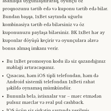
asanlıqla uyğunlaşdıraraq, oyunçu öz
proqnozunu tərtib edə və kuponu tərtib edə bilər.
Bundan başqa, 1xBet saytında uğurlu
kombinasiya tərtib edə bilərsiniz və öz
kuponunuzu paylaşa bilərsiniz. BK 1xBet hər ay
kuponlar döyüşü keçirir və oyunçulara əlavə
bonus almaq imkanı verir.
Bu 1xBet promosyon kodu ilə siz qazandığınız
məbləği artıracaqsınız.
Qısacası, həm iOS tipli telefondan, həm də
Android sistemli telefondan 1xBeti rahat
şəkildə oynamaq mümkündür.
Bununla belə, istisnalar var – mərc etmədən
pulsuz mərclər və real pul cashback.
IOS üçün siz şirkətin saytında verilmiş