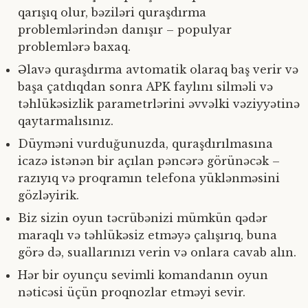
qarışıq olur, bəziləri quraşdırma
problemlərindən danışır – populyar
problemlərə baxaq.
Əlavə quraşdırma avtomatik olaraq baş verir və
başa çatdıqdan sonra APK faylını silməli və
təhlükəsizlik parametrlərini əvvəlki vəziyyətinə
qaytarmalısınız.
Düyməni vurduğunuzda, quraşdırılmasına
icazə istənən bir açılan pəncərə görünəcək –
razıyıq və proqramın telefona yüklənməsini
gözləyirik.
Biz sizin oyun təcrübənizi mümkün qədər
maraqlı və təhlükəsiz etməyə çalışırıq, buna
görə də, suallarınızı verin və onlara cavab alın.
Hər bir oyunçu sevimli komandanın oyun
nəticəsi üçün proqnozlar etməyi sevir.