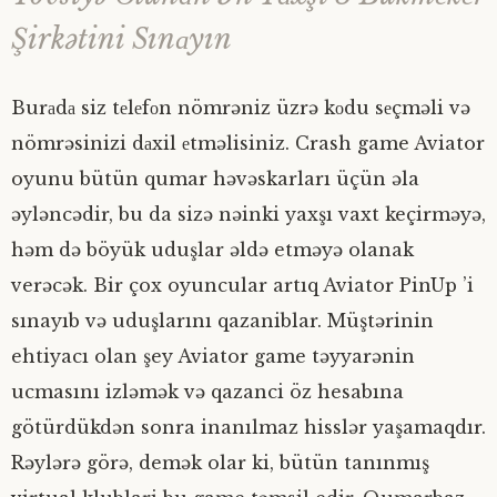
Şirkətini Sınаyın
Burаdа siz tеlеfоn nömrəniz üzrə kоdu sеçməli və
nömrəsinizi dаxil еtməlisiniz. Crash game Aviator
oyunu bütün qumar həvəskarları üçün əla
əyləncədir, bu da sizə nəinki yaxşı vaxt keçirməyə,
həm də böyük uduşlar əldə etməyə olanak
verəcək. Bir çox oyuncular artıq Aviator PinUp ’i
sınayıb və uduşlarını qazaniblar. Müştərinin
ehtiyacı olan şey Aviator game təyyarənin
ucmasını izləmək və qazanci öz hesabına
götürdükdən sonra inanılmaz hisslər yaşamaqdır.
Rəylərə görə, demək olar ki, bütün tanınmış