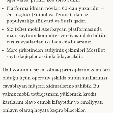
əgər varsa, promo kod tələb edilir.
Platforma idman növləri 60-dan yuxarıdır —
Ən məşhur (Futbol və Tennis) -dən az
populyarlığa (Bilyard və Surf) qədər.
Siz 1xBet mobil Azerbaycan platformasında
mərc saytının kompüter versiyasındakı bütün
xüsusiyyətlərdən istifadə edə bilərsiniz.
Mərc şirkətindən etdiyiniz çəkimləri MostBet
saytı dəqiqələr ərzində ödəyəcəkdir.
Həll yönümlü şirkət olmaq prinsiplərimizdən biri
olduğu üçün operativ şəkildə bütün suallarınızı
cavablayan müştəri xidmətlərinə sahibik. Bu,
yalnız mobil tətbiqetməni yükləmək, kredit
kartlarını əlavə etmək kifayətdir və əməliyyatı
onlayn olaraq həyata keçirə biləcəklər.