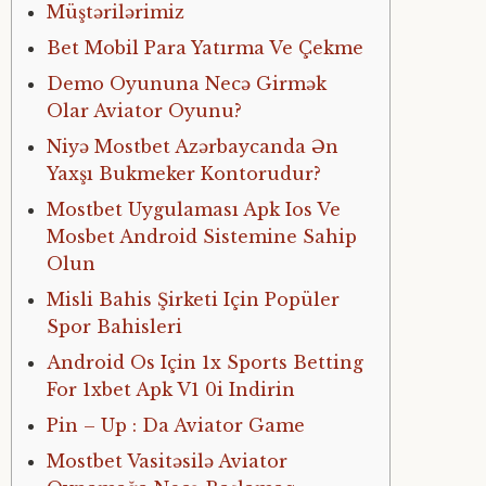
Müştərilərimiz
Bet Mobil Para Yatırma Ve Çekme
Demo Oyununa Necə Girmək
Olar Aviator Oyunu?
Niyə Mostbet Azərbaycanda Ən
Yaxşı Bukmeker Kontorudur?
Mostbet Uygulaması Apk Ios Ve
Mosbet Android Sistemine Sahip
Olun
Misli Bahis Şirketi Için Popüler
Spor Bahisleri
Android Os Için 1x Sports Betting
For 1xbet Apk V1 0i Indirin
Pin – Up : Da Aviator Game
Mostbet Vasitəsilə Aviator