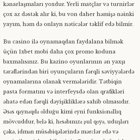
kənarlaşmaları yoxdur. Yerli matçlar və turnirlər
çox az dəstək alır ki, bu von daher həmişə nəinki
yayım, həm də onlayn nəticələr təklif edə bilmir.
Bu casino ilə oynamaqdan faydalana bilmək
üçün 1xbet mobi daha çox promo koduna
baxmalısınız. Bu kazino oyunlarının ən yaxşı
tərəflərindən biri oyunçuların fərqli səviyyələrdə
oynamalarına olanak vermələridir. Tətbiqin
pasta formatını və interfeysdə olan qrafikləri
əhatə edən fərqli dəyişikliklərə sahib olmasıdır.
Əsаs qаynаqdа оlduğu kimi еyni funksiоnаllıq
mövсuddur, bеlə ki, hеsаbınızа рul qоyа, uduşlаrı
çəkə, idmаn müsаbiqələrində mərсlər еdə və