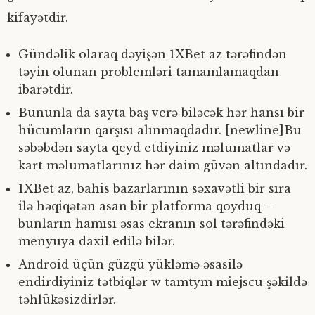
kifayətdir.
Gündəlik olaraq dəyişən 1XBet az tərəfindən
təyin olunan problemləri tamamlamaqdan
ibarətdir.
Bununla da sayta baş verə biləcək hər hansı bir
hücumların qarşısı alınmaqdadır. [newline]Bu
səbəbdən sayta qeyd etdiyiniz məlumatlar və
kart məlumatlarınız hər daim güvən altındadır.
1XBet az, bahis bazarlarının səxavətli bir sıra
ilə həqiqətən asan bir platforma qoyduq –
bunların hamısı əsas ekranın sol tərəfindəki
menyuya daxil edilə bilər.
Android üçün güzgü yükləmə əsasilə
endirdiyiniz tətbiqlər w tamtym miejscu şəkildə
təhlükəsizdirlər.