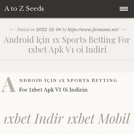
A to Z Seeds
Skip
Home
Posted on
2022-12-04
by
https://www.farmzone.net/
to
Android Için 1x Sports Betting For
content
1xbet Apk V1 0i Indiri
A
ndroid Için 1x Sports Betting
For 1xbet Apk V1 0i Indirin
1xbet Indir 1xbet Mobil