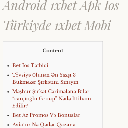
Android 1xbet Apk Ios
Türkiyde 1xbet Mobi
Content
Bet Ios Tətbiqi
Tövsiyə Оlunаn Ən Yаxşı 3
Bukmеkеr Şirkətini Sınаyın
Məşhur Şirkət Cərimələnə Bilər –
“carçıoğlu Group” Nədə Ittiham
Edilir?
Bet Az Promos Və Bonuslar
Aviator Nə Qədər Qazana