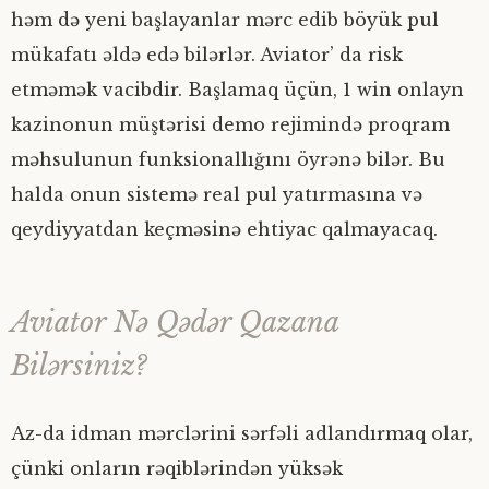
həm də yeni başlayanlar mərc edib böyük pul
mükafatı əldə edə bilərlər. Aviator’ da risk
etməmək vacibdir. Başlamaq üçün, 1 win onlayn
kazinonun müştərisi demo rejimində proqram
məhsulunun funksionallığını öyrənə bilər. Bu
halda onun sistemə real pul yatırmasına və
qeydiyyatdan keçməsinə ehtiyac qalmayacaq.
Aviator Nə Qədər Qazana
Bilərsiniz?
Az-da idman mərclərini sərfəli adlandırmaq olar,
çünki onların rəqiblərindən yüksək