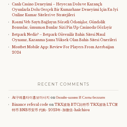
Canlı Casino Deneyimi – Heyecan Dolu ve Kazançlı
Oyunlarla Dolu Gerçek Bir Kumarhane Deneyimi İçin En İyi
Online Kumar Siteleri ve Stratejileri
Rəsmi Veb Saytı Bağlayın️ Sürətli Ödənişlər, Gündəlik
Bonuslar, ümumən Bunlar Sizi Pin Up Casinoda Gözləyir
Betpark Nedir? – Betpark Güvenilir Bahis Sitesi Nasıl
Oynanır, Kazanma Şansı Yüksek Olan Bahis Sitesi Önerileri
Mostbet Mobile App: Review For Players From Azerbaijan
2024
RECENT COMMENTS
At구례홈타이홍보마사지
on
Онлайн-казино И Слоты бесплатн
Binance referal code
on
TRX波场 BTC比特币 TRX波场 LTC莱
特币 BNB币安币 代购- 2023年-加微信-halchiou