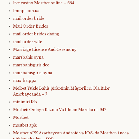
live casino Mostbet online – 654
lmmp.com.ua
mail order bride
Mail Order Brides
mail order brides dating
mail order wife
Marriage License And Ceremony
marsbahis oyna
marsbahisgiris dec
marsbahisgiris oyna
max-krippa
Melbet Yukle Bahis Şirkətinin Müştəriləri Ola Bilər
Azərbaycanda – 7
minimiri feb
Mosbet: Onlayn Kazino Və Idman Mərcləri – 947
Mostbet
mostbet apk
Mostbet APK Azərbaycan Android və IOS-da Mostbet-i necə
yükləmək olar – 800