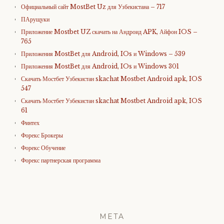
Официальный сайт MostBet Uz для Узбекистана – 717
ПАрущуки
Приложение Mostbet UZ скачать на Андроид APK, Айфон IOS –
765
Приложения MostBet для Android, IOs и Windows – 539
Приложения MostBet для Android, IOs и Windows 301
Скачать Мостбет Узбекистан skachat Mostbet Android apk, IOS
547
Скачать Мостбет Узбекистан skachat Mostbet Android apk, IOS
61
Финтех
Форекс Брокеры
Форекс Обучение
Форекс партнерская программа
META