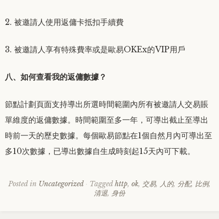
2. 被邀請人使用返傭卡抵扣手續費
3. 被邀請人享有特殊費率或是歐易OKEx的VIP用戶
八、如何查看我的返傭數據？
節點計劃頁面支持導出所選時間範圍內所有被邀請人交易賬
單維度的返傭數據。時間範圍至多一年，可導出截止至導出
時前一天的歷史數據。每個歐易節點在1個自然月內可導出至
多10次數據，已導出數據自生成時刻起15天內可下載。
Posted in
Uncategorized
Tagged
http
,
ok
,
交易
,
人的
,
分配
,
比例
,
清退
,
身份