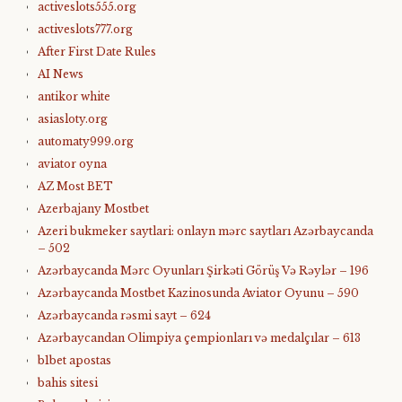
activeslots555.org
activeslots777.org
After First Date Rules
AI News
antikor white
asiasloty.org
automaty999.org
aviator oyna
AZ Most BET
Azerbajany Mostbet
Azeri bukmeker saytlari: onlayn mərc saytları Azərbaycanda
– 502
Azərbaycanda Mərc Oyunları Şirkəti Görüş Və Rəylər – 196
Azərbaycanda Mostbet Kazinosunda Aviator Oyunu – 590
Azərbaycanda rəsmi sayt – 624
Azərbaycandan Olimpiya çempionları və medalçılar – 613
b1bet apostas
bahis sitesi