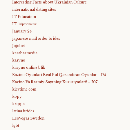
Interesting Facts About Ukrainian Culture
international dating sites
IT Education
IT Образование
January 24
japanese mail order brides
Jojobet
karabasmedia
kasyno
kasyno online blik
Kazino Oyunlari Real Pul Qazandiran Oyunlar – 175
Kazino Va Rasmiy Saytning Xususiyatlari! – 707
kievtime.com
kopy
krippa
latina brides
LeoVegas Sweden
lgbt