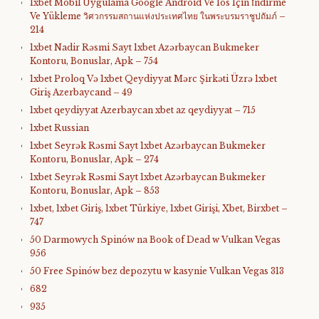
1xbet Mobil Uygulama Google Android Ve Ios Için İndirme
Ve Yükleme วิศวกรรมสถานแห่งประเทศไทย ในพระบรมราชูปถัมภ์ –
214
1xbet Nadir Rəsmi Sayt 1xbet Azərbaycan Bukmeker
Kontoru, Bonuslar, Apk – 754
1xbet Proloq Və 1xbet Qeydiyyat Mərc Şirkəti Üzrə 1xbet
Giriş Azerbaycand – 49
1xbet qeydiyyat Azerbaycan xbet az qeydiyyat – 715
1xbet Russian
1xbet Seyrək Rəsmi Sayt 1xbet Azərbaycan Bukmeker
Kontoru, Bonuslar, Apk – 274
1xbet Seyrək Rəsmi Sayt 1xbet Azərbaycan Bukmeker
Kontoru, Bonuslar, Apk – 853
1xbet, 1xbet Giriş, 1xbet Türkiye, 1xbet Girişi, Xbet, Birxbet –
747
50 Darmowych Spinów na Book of Dead w Vulkan Vegas
956
50 Free Spinów bez depozytu w kasynie Vulkan Vegas 313
682
935