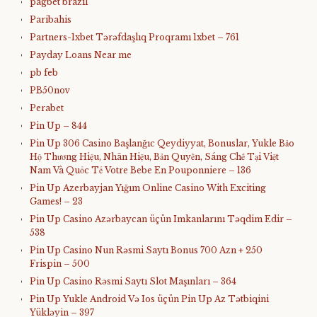
pagbet brazil
Paribahis
Partners-1xbet Tərəfdaşlıq Proqramı 1xbet – 761
Payday Loans Near me
pb feb
PB50nov
Perabet
Pin Up – 844
Pin Up 306 Casino Başlanğıc Qeydiyyat, Bonuslar, Yukle Bảo
Hộ Thương Hiệu, Nhãn Hiệu, Bản Quyền, Sáng Chế Tại Việt
Nam Và Quốc Tế Votre Bebe En Pouponniere – 136
Pin Up Azerbayjan Yığım Online Casino With Exciting
Games! – 23
Pin Up Casino Azərbaycan üçün Imkanlarını Təqdim Edir –
538
Pin Up Casino Nun Rəsmi Saytı Bonus 700 Azn + 250
Frispin – 500
Pin Up Casino Rəsmi Saytı Slot Maşınları – 364
Pin Up Yukle Android Və Ios üçün Pin Up Az Tətbiqini
Yükləyin – 397