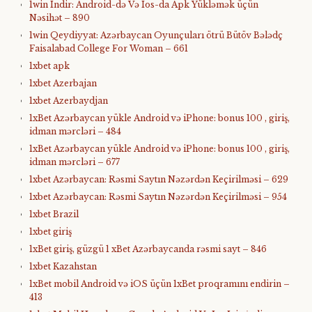
1win Indir: Android-də Və Ios-da Apk Yükləmək üçün
Nəsihət – 890
1win Qeydiyyat: Azərbaycan Oyunçuları ötrü Bütöv Bələdç
Faisalabad College For Woman – 661
1xbet apk
1xbet Azerbajan
1xbet Azerbaydjan
1xBet Azərbaycan yükle Android və iPhone: bonus 100 , giriş,
idman mərcləri – 484
1xBet Azərbaycan yükle Android və iPhone: bonus 100 , giriş,
idman mərcləri – 677
1xbet Azərbaycan: Rəsmi Saytın Nəzərdən Keçirilməsi – 629
1xbet Azərbaycan: Rəsmi Saytın Nəzərdən Keçirilməsi – 954
1xbet Brazil
1xbet giriş
1xBet giriş, güzgü 1 xBet Azərbaycanda rəsmi sayt – 846
1xbet Kazahstan
1xBet mobil Android və iOS üçün 1xBet proqramını endirin –
413