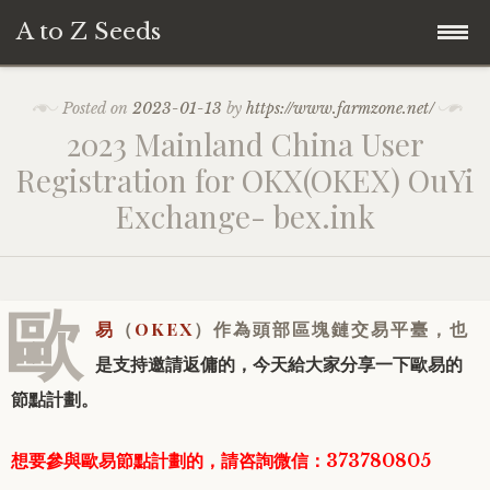
A to Z Seeds
Skip
Home
Posted on
2023-01-13
by
https://www.farmzone.net/
to
2023 Mainland China User
content
Registration for OKX(OKEX) OuYi
Exchange- bex.ink
歐
易
（
OKEX
）作為頭部區塊鏈交易平臺，也
是支持邀請返傭的，今天給大家分享一下歐易的
節點計劃。
想要參與歐易節點計劃的，請咨詢微信：373780805