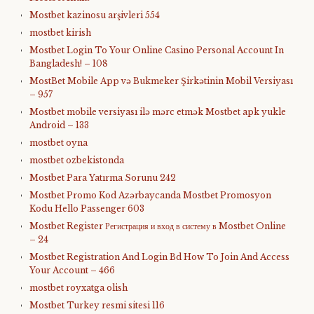
Mostbet kazinosu arşivleri 554
mostbet kirish
Mostbet Login To Your Online Casino Personal Account In
Bangladesh! – 108
MostBet Mobile App və Bukmeker Şirkətinin Mobil Versiyası
– 957
Mostbet mobile versiyası ilə mərc etmək Mostbet apk yukle
Android – 133
mostbet oyna
mostbet ozbekistonda
Mostbet Para Yatırma Sorunu 242
Mostbet Promo Kod Azərbaycanda Mostbet Promosyon
Kodu Hello Passenger 603
Mostbet Register Регистрация и вход в систему в Mostbet Online
– 24
Mostbet Registration And Login Bd How To Join And Access
Your Account – 466
mostbet royxatga olish
Mostbet Turkey resmi sitesi 116