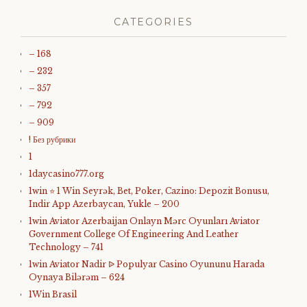
CATEGORIES
– 168
– 232
– 357
– 792
– 909
! Без рубрики
1
1daycasino777.org
1win ⭐ 1 Win Seyrək, Bet, Poker, Cazino: Depozit Bonusu,
Indir App Azerbaycan, Yukle – 200
1win Aviator Azerbaijan Onlayn Mərc Oyunları Aviator
Government College Of Engineering And Leather
Technology – 741
1win Aviator Nadir ᐉ Populyar Casino Oyununu Harada
Oynaya Bilərəm – 624
1Win Brasil