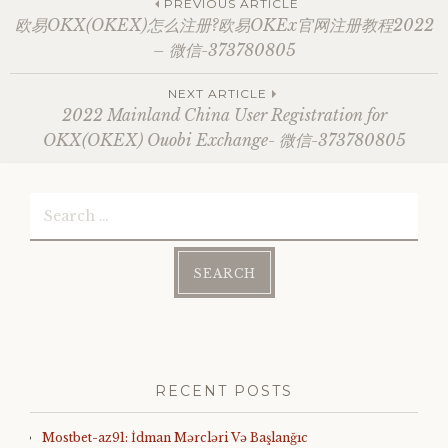
Post
PREVIOUS ARTICLE
欧易OKX(OKEX)怎么注册?欧易OKEx官网注册教程2022
– 微信-373780805
navigation
NEXT ARTICLE
2022 Mainland China User Registration for
OKX(OKEX) Ouobi Exchange- 微信-373780805
Search
for:
RECENT POSTS
Mostbet-az91: İdman Mərcləri Və Başlanğıc