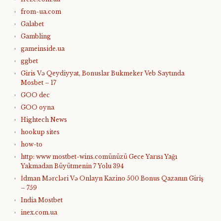
from-ua.com
Galabet
Gambling
gameinside.ua
ggbet
Giris Və Qeydiyyat, Bonuslar Bukmeker Veb Saytında
Mosbet – 17
GOO dec
GOO oyna
Hightech News
hookup sites
how-to
http: www mostbet-wins.comünüzü Gece Yarısı Yağı
Yakmadan Büyütmenin 7 Yolu 394
İdman Mərcləri Və Onlayn Kazino 500 Bonus Qazanın Giriş
– 759
India Mostbet
inex.com.ua