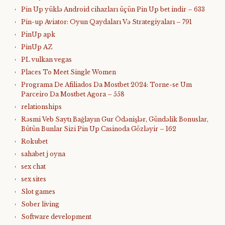
Pin Up yüklə Android cihazları üçün Pin Up bet indir – 633
Pin-up Aviator: Oyun Qaydaları Və Strategiyaları – 791
PinUp apk
PinUp AZ
PL vulkan vegas
Places To Meet Single Women
Programa De Afiliados Da Mostbet 2024: Torne-se Um
Parceiro Da Mostbet Agora – 558
relationships
Rəsmi Veb Saytı Bağlayın️ Gur Ödənişlər, Gündəlik Bonuslar,
Bütün Bunlar Sizi Pin Up Casinoda Gözləyir – 162
Rokubet
sahabet j oyna
sex chat
sex sites
Slot games
Sober living
Software development