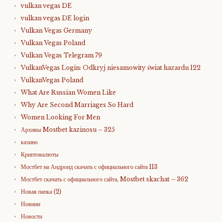
vulkan vegas DE
vulkan vegas DE login
Vulkan Vegas Germany
Vulkan Vegas Poland
Vulkan Vegas Telegram 79
VulkanVegas Login: Odkryj niesamowity świat hazardu 122
VulkanVegas Poland
What Are Russian Women Like
Why Are Second Marriages So Hard
Women Looking For Men
Архивы Mostbet kazinosu – 325
казино
Криптовалюты
Мостбет на Андроид скачать с официального сайта 113
Мостбет скачать с официального сайта, Mostbet skachat – 362
Новая папка (2)
Новини
Новости