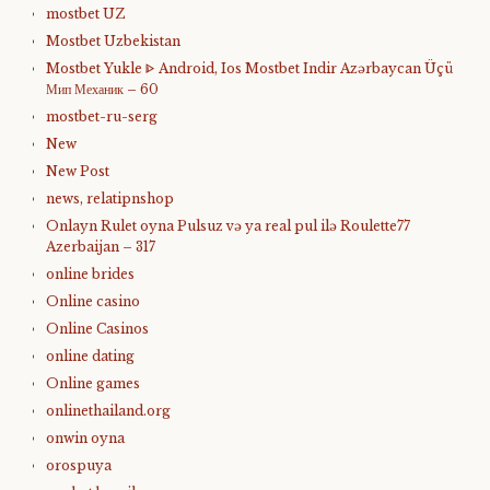
mostbet UZ
Mostbet Uzbekistan
Mostbet Yukle ᐈ Android, Ios Mostbet Indir Azərbaycan Üçü
Мип Механик – 60
mostbet-ru-serg
New
New Post
news, relatipnshop
Onlayn Rulet oyna Pulsuz və ya real pul ilə Roulette77
Azerbaijan – 317
online brides
Online casino
Online Casinos
online dating
Online games
onlinethailand.org
onwin oyna
orospuya