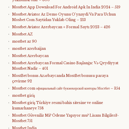
Mostbet App Download For Android Apk In India 2024 – 519
Mostbet Aviator Az Demo Oyunu O'ynaydi Va Para Uchun
Mosbet Com Saytidan Yuklab Oling – 213
Mostbet Aviator Azerbaycan ⭐️ Formal Saytı 2023 – 426
Mostbet AZ
mostbet az 90
mostbet azerbaijan
Mostbet Azerbaycan
Mostbet Azerbaycan Formal Casino Başlanğıc Və Qeydiyyat
Mostbet Nadir – 401
MostBet bonus Azərbaycanda MostBet bonusu paraya
çevirme 92
Mostbet com официальный сайт букмекерской конторы Мостбет – 354
mostbet giriş
Mostbet giriş Türkiye resmi bahis sitesine ve online
kumarhaneye 758
Mostbet Güvenilir Mi? Ödeme Yapıyor mu? Lisans Bilgileri!-
Mostbet 751
Mostbet India