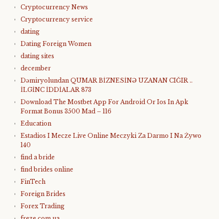
Cryptocurrency News
Cryptocurrency service
dating
Dating Foreign Women
dating sites
december
Dəmiryolundan QUMAR BİZNESİNƏ UZANAN CIĞIR ..
İLGİNC İDDİALAR 873
Download The Mostbet App For Android Or Ios In Apk
Format Bonus 3500 Mad – 116
Education
Estadios I Mecze Live Online Meczyki Za Darmo I Na Żywo
140
find a bride
find brides online
FinTech
Foreign Brides
Forex Trading
freze.com.ua