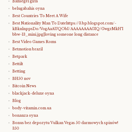
Bahsegel giris
belugabahis oyna
Best Countries To Meet A Wife
Best Nationality Man To Datehttps://3.bp.blogspot.com/-
kBknlnppsDo/VogAaAUQObI/AAAAAAAAGIQ/GwgzMkHTbi4/s4
bbw-13_mini.jpg|loving someone long distance
Best Video Games Roms
Betmotion brazil
Betpark
Bettilt
Betting
BH50 nov
Bitcoin News
blackjack-deluxe oyna
Blog
body-vitamin.com.ua
bonanza oyna
Bonus bez depozytu Vulkan Vegas 50 darmowych spinów!
350