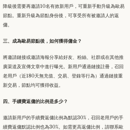
降級後需要再邀請10名有效新用戶，可重新手動升級為歐易
節點。重新升級為節點身份後，可享受所有被邀請人的返
傭。
三、成為歐易節點後，如何獲得傭金？
將邀請鏈接或邀請海報分享給好友、粉絲、社群或在其他推
廣渠道及宣傳文章中進行曝光。新用戶通過鏈接註冊，召回
老用戶（近180天無充值、交易、登錄等行為）通過鏈接重
新交易，節點均可獲得收益。
四、手續費返傭的比例是多少？
邀請新用戶的手續費返傭比例為默認30%，召回老用戶的手
續費返傭默認比例也為30%。如需更高返傭比例，請聯系歐