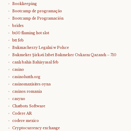
Bookkeeping
Bootcamp de programação
Bootcamp de Programación
brides
bt50 flaming hot slot
btt feb
Bukmacherzy Legalni w Polsce
Bukmeker Şirkəti 1xbet Bukmeker Oskarnı Qazandı – 710
canlı bahis Bahisyasal feb
casino
casinoluxth.org
casinomaxisites oyna
casinos romania
casyno
Chatbots Software
Codere AR
codere mexico
Cryptocurrency exchange