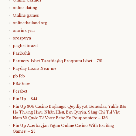
Online Casinos
online dating
Online games
onlinethailand.org
onwin oyna
orospuya
pagbet brazil
Paribahis
Partners-1xbet Tərəfdaşlıq Proqramı 1xbet – 761
Payday Loans Near me
pb feb
PB50nov
Perabet
Pin Up – 844
Pin Up 306 Casino Başlanğıc Qeydiyyat, Bonuslar, Yukle Bảo
Hộ Thương Hiệu, Nhãn Hiệu, Bản Quyền, Sáng Chế Tại Việt
Nam Và Quốc Tế Votre Bebe En Pouponniere – 136
Pin Up Azerbayjan Yığım Online Casino With Exciting
Games! – 23