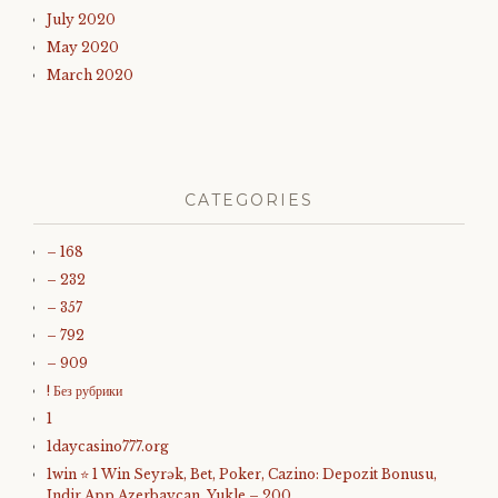
July 2020
May 2020
March 2020
CATEGORIES
– 168
– 232
– 357
– 792
– 909
! Без рубрики
1
1daycasino777.org
1win ⭐ 1 Win Seyrək, Bet, Poker, Cazino: Depozit Bonusu,
Indir App Azerbaycan, Yukle – 200