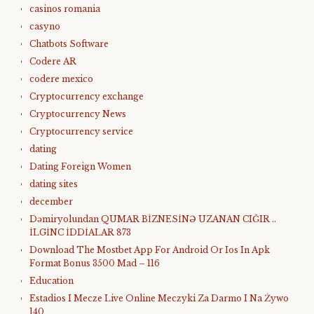
casinos romania
casyno
Chatbots Software
Codere AR
codere mexico
Cryptocurrency exchange
Cryptocurrency News
Cryptocurrency service
dating
Dating Foreign Women
dating sites
december
Dəmiryolundan QUMAR BİZNESİNƏ UZANAN CIĞIR ..
İLGİNC İDDİALAR 873
Download The Mostbet App For Android Or Ios In Apk
Format Bonus 3500 Mad – 116
Education
Estadios I Mecze Live Online Meczyki Za Darmo I Na Żywo
140