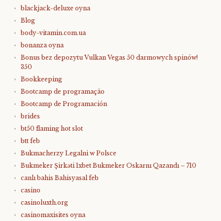
blackjack-deluxe oyna
Blog
body-vitamin.com.ua
bonanza oyna
Bonus bez depozytu Vulkan Vegas 50 darmowych spinów!
350
Bookkeeping
Bootcamp de programação
Bootcamp de Programación
brides
bt50 flaming hot slot
btt feb
Bukmacherzy Legalni w Polsce
Bukmeker Şirkəti 1xbet Bukmeker Oskarnı Qazandı – 710
canlı bahis Bahisyasal feb
casino
casinoluxth.org
casinomaxisites oyna