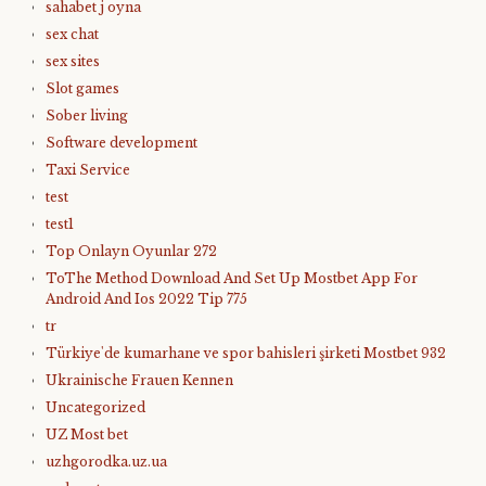
sahabet j oyna
sex chat
sex sites
Slot games
Sober living
Software development
Taxi Service
test
test1
Top Onlayn Oyunlar 272
ToThe Method Download And Set Up Mostbet App For
Android And Ios 2022 Tip 775
tr
Türkiye'de kumarhane ve spor bahisleri şirketi Mostbet 932
Ukrainische Frauen Kennen
Uncategorized
UZ Most bet
uzhgorodka.uz.ua