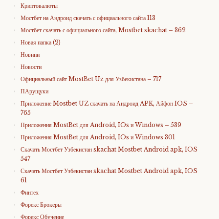
Криптовалюты
Мостбет на Андроид скачать с официального сайта 113
Мостбет скачать с официального сайта, Mostbet skachat – 362
Новая папка (2)
Новини
Новости
Официальный сайт MostBet Uz для Узбекистана – 717
ПАрущуки
Приложение Mostbet UZ скачать на Андроид APK, Айфон IOS –
765
Приложения MostBet для Android, IOs и Windows – 539
Приложения MostBet для Android, IOs и Windows 301
Скачать Мостбет Узбекистан skachat Mostbet Android apk, IOS
547
Скачать Мостбет Узбекистан skachat Mostbet Android apk, IOS
61
Финтех
Форекс Брокеры
Форекс Обучение