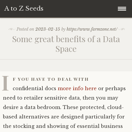
A to Z Seeds
Skip
Home
Posted on
2023-02-15
by
https://www.farmzone.net/
to
Some great benefits of a Data
content
Space
I
f you have to deal with
confidential docs
more info here
or perhaps
need to retailer sensitive data, then you may
desire a data bedroom. These protected, cloud-
based alternatives are designed particularly for
the stocking and showing of essential business