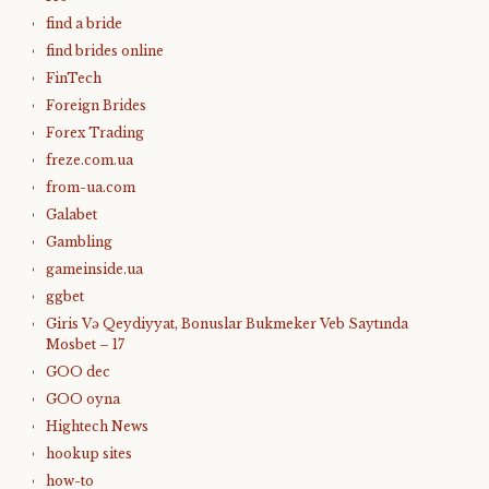
find a bride
find brides online
FinTech
Foreign Brides
Forex Trading
freze.com.ua
from-ua.com
Galabet
Gambling
gameinside.ua
ggbet
Giris Və Qeydiyyat, Bonuslar Bukmeker Veb Saytında
Mosbet – 17
GOO dec
GOO oyna
Hightech News
hookup sites
how-to