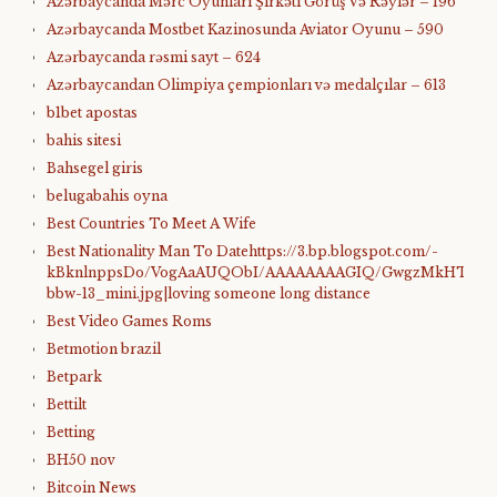
Azərbaycanda Mərc Oyunları Şirkəti Görüş Və Rəylər – 196
Azərbaycanda Mostbet Kazinosunda Aviator Oyunu – 590
Azərbaycanda rəsmi sayt – 624
Azərbaycandan Olimpiya çempionları və medalçılar – 613
b1bet apostas
bahis sitesi
Bahsegel giris
belugabahis oyna
Best Countries To Meet A Wife
Best Nationality Man To Datehttps://3.bp.blogspot.com/-
kBknlnppsDo/VogAaAUQObI/AAAAAAAAGIQ/GwgzMkHTbi4/s4
bbw-13_mini.jpg|loving someone long distance
Best Video Games Roms
Betmotion brazil
Betpark
Bettilt
Betting
BH50 nov
Bitcoin News