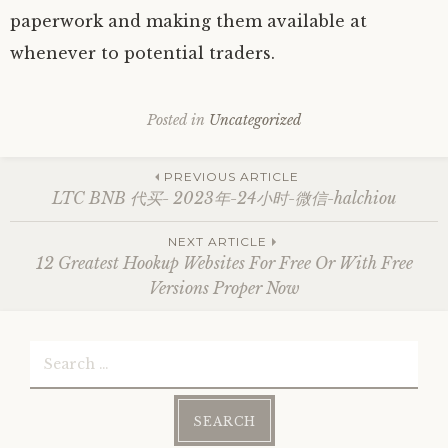
paperwork and making them available at
whenever to potential traders.
Posted in
Uncategorized
Post
PREVIOUS ARTICLE
LTC BNB 代买- 2023年-24小时-微信-halchiou
navigation
NEXT ARTICLE
12 Greatest Hookup Websites For Free Or With Free
Versions Proper Now
Search
for: