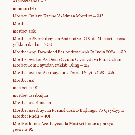
Azərbaycanda – 7
minimiri feb
Mosbet: Onlayn Kazino Və Idman Mərcləri – 947
Mostbet
mostbet apk
Mostbet APK Azərbaycan Android və IOS-da Mostbet-i necə
yükləmək olar – 800
Mostbet App Download For Android Apk In India 2024 – 519
Mostbet Aviator Az Demo Oyunu O'ynaydi Va Para Uchun
Mosbet Com Saytidan Yuklab Oling – 213
Mostbet Aviator Azerbaycan ⭐️ Formal Saytı 2023 – 426
Mostbet AZ
mostbet az 90
mostbet azerbaijan
Mostbet Azerbaycan
Mostbet Azerbaycan Formal Casino Başlanğıc Və Qeydiyyat
Mostbet Nadir – 401
MostBet bonus Azərbaycanda MostBet bonusu paraya
çevirme 92