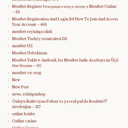
Mostbet Register Регистрация и вход в систему в Mostbet Online
– 24
Mostbet Registration And Login Bd How To Join And Access
Your Account – 466
mostbet royxatga olish
Mostbet Turkey resmi sitesi 116
mostbet UZ
Mostbet Uzbekistan
Mostbet Yukle ᐈ Android, Ios Mostbet Indir Azərbaycan Üçü
Мип Механик – 60
mostbet-ru-serg
New
New Post
news, relatipnshop
Onlayn Rulet oyna Pulsuz və ya real pul ilə Roulette77
Azerbaijan – 317
online brides
Online casino