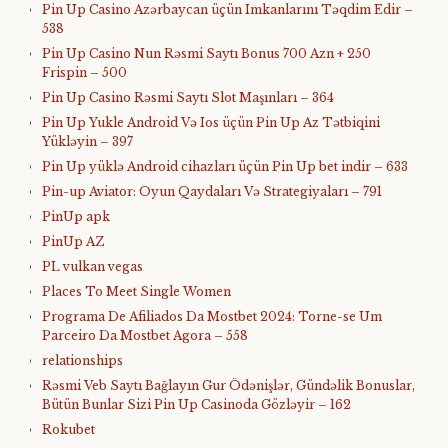
Pin Up Casino Azərbaycan üçün Imkanlarını Təqdim Edir –
538
Pin Up Casino Nun Rəsmi Saytı Bonus 700 Azn + 250
Frispin – 500
Pin Up Casino Rəsmi Saytı Slot Maşınları – 364
Pin Up Yukle Android Və Ios üçün Pin Up Az Tətbiqini
Yükləyin – 397
Pin Up yüklə Android cihazları üçün Pin Up bet indir – 633
Pin-up Aviator: Oyun Qaydaları Və Strategiyaları – 791
PinUp apk
PinUp AZ
PL vulkan vegas
Places To Meet Single Women
Programa De Afiliados Da Mostbet 2024: Torne-se Um
Parceiro Da Mostbet Agora – 558
relationships
Rəsmi Veb Saytı Bağlayın️ Gur Ödənişlər, Gündəlik Bonuslar,
Bütün Bunlar Sizi Pin Up Casinoda Gözləyir – 162
Rokubet