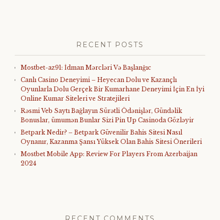
RECENT POSTS
Mostbet-az91: İdman Mərcləri Və Başlanğıc
Canlı Casino Deneyimi – Heyecan Dolu ve Kazançlı
Oyunlarla Dolu Gerçek Bir Kumarhane Deneyimi İçin En İyi
Online Kumar Siteleri ve Stratejileri
Rəsmi Veb Saytı Bağlayın️ Sürətli Ödənişlər, Gündəlik
Bonuslar, ümumən Bunlar Sizi Pin Up Casinoda Gözləyir
Betpark Nedir? – Betpark Güvenilir Bahis Sitesi Nasıl
Oynanır, Kazanma Şansı Yüksek Olan Bahis Sitesi Önerileri
Mostbet Mobile App: Review For Players From Azerbaijan
2024
RECENT COMMENTS