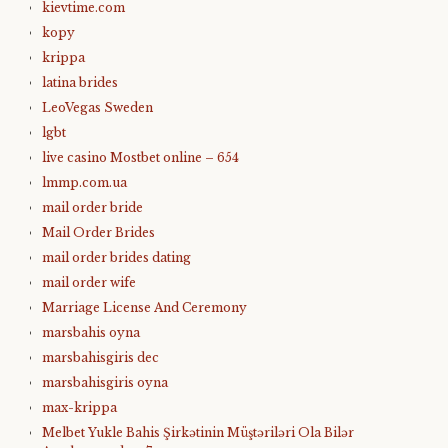
kievtime.com
kopy
krippa
latina brides
LeoVegas Sweden
lgbt
live casino Mostbet online – 654
lmmp.com.ua
mail order bride
Mail Order Brides
mail order brides dating
mail order wife
Marriage License And Ceremony
marsbahis oyna
marsbahisgiris dec
marsbahisgiris oyna
max-krippa
Melbet Yukle Bahis Şirkətinin Müştəriləri Ola Bilər