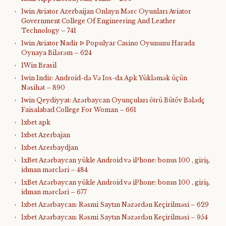
1win Aviator Azerbaijan Onlayn Mərc Oyunları Aviator
Government College Of Engineering And Leather
Technology – 741
1win Aviator Nadir ᐉ Populyar Casino Oyununu Harada
Oynaya Bilərəm – 624
1Win Brasil
1win Indir: Android-də Və Ios-da Apk Yükləmək üçün
Nəsihət – 890
1win Qeydiyyat: Azərbaycan Oyunçuları ötrü Bütöv Bələdç
Faisalabad College For Woman – 661
1xbet apk
1xbet Azerbajan
1xbet Azerbaydjan
1xBet Azərbaycan yükle Android və iPhone: bonus 100 , giriş,
idman mərcləri – 484
1xBet Azərbaycan yükle Android və iPhone: bonus 100 , giriş,
idman mərcləri – 677
1xbet Azərbaycan: Rəsmi Saytın Nəzərdən Keçirilməsi – 629
1xbet Azərbaycan: Rəsmi Saytın Nəzərdən Keçirilməsi – 954