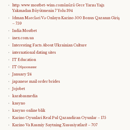
http: www mostbet-wins.comünüzü Gece Yarısı Yağı
Yakmadan Büyütmenin 7 Yolu 394
İdman Mərcləri Və Onlayn Kazino 500 Bonus Qazanın Giriş
– 759
India Mostbet
inex.com.ua
Interesting Facts About Ukrainian Culture
international dating sites
IT Education
IT Образование
January 24
japanese mail order brides
Jojobet
karabasmedia
kasyno
kasyno online blik
Kazino Oyunlari Real Pul Qazandiran Oyunlar – 175
Kazino Va Rasmiy Saytning Xususiyatlari! – 707