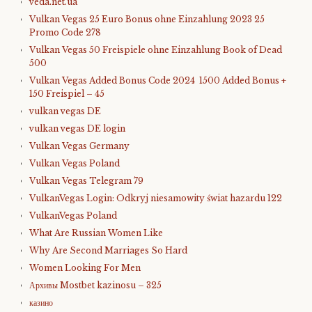
veda.net.ua
Vulkan Vegas 25 Euro Bonus ohne Einzahlung 2023 25
Promo Code 278
Vulkan Vegas 50 Freispiele ohne Einzahlung Book of Dead
500
Vulkan Vegas Added Bonus Code 2024 ️ 1500 Added Bonus +
150 Freispiel – 45
vulkan vegas DE
vulkan vegas DE login
Vulkan Vegas Germany
Vulkan Vegas Poland
Vulkan Vegas Telegram 79
VulkanVegas Login: Odkryj niesamowity świat hazardu 122
VulkanVegas Poland
What Are Russian Women Like
Why Are Second Marriages So Hard
Women Looking For Men
Архивы Mostbet kazinosu – 325
казино