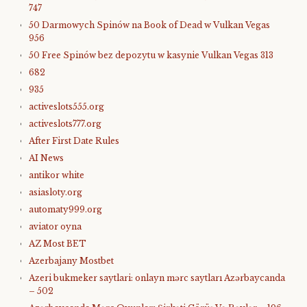
747
50 Darmowych Spinów na Book of Dead w Vulkan Vegas
956
50 Free Spinów bez depozytu w kasynie Vulkan Vegas 313
682
935
activeslots555.org
activeslots777.org
After First Date Rules
AI News
antikor white
asiasloty.org
automaty999.org
aviator oyna
AZ Most BET
Azerbajany Mostbet
Azeri bukmeker saytlari: onlayn mərc saytları Azərbaycanda
– 502