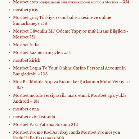
Mostbet com официальный сайт букмекерской конторы Мостбет – 354
mostbet giriş
Mostbet giriş Türkiye resmi bahis sitesine ve online
kumarhaneye 758
Mostbet Güvenilir Mi? Ödeme Yapıyor mu? Lisans Bilgileri!-
Mostbet 751
Mostbet India
Mostbet kazinosu arşivleri 554
mostbet kirish
Mostbet Login To Your Online Casino Personal Account In
Bangladesh! – 108
MostBet Mobile App və Bukmeker Şirkətinin Mobil Versiyası
– 957
Mostbet mobile versiyası ilə mərc etmək Mostbet apk yukle
Android – 133
mostbet oyna
mostbet ozbekistonda
Mostbet Para Yatırma Sorunu 242
Mostbet Promo Kod Azərbaycanda Mostbet Promosyon
Kodu Hello Passenger 603