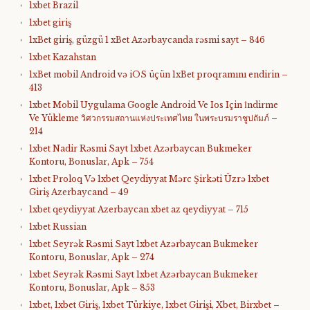
1xbet Brazil
1xbet giriş
1xBet giriş, güzgü 1 xBet Azərbaycanda rəsmi sayt – 846
1xbet Kazahstan
1xBet mobil Android və iOS üçün 1xBet proqramını endirin –
413
1xbet Mobil Uygulama Google Android Ve Ios Için İndirme
Ve Yükleme วิศวกรรมสถานแห่งประเทศไทย ในพระบรมราชูปถัมภ์ –
214
1xbet Nadir Rəsmi Sayt 1xbet Azərbaycan Bukmeker
Kontoru, Bonuslar, Apk – 754
1xbet Proloq Və 1xbet Qeydiyyat Mərc Şirkəti Üzrə 1xbet
Giriş Azerbaycand – 49
1xbet qeydiyyat Azerbaycan xbet az qeydiyyat – 715
1xbet Russian
1xbet Seyrək Rəsmi Sayt 1xbet Azərbaycan Bukmeker
Kontoru, Bonuslar, Apk – 274
1xbet Seyrək Rəsmi Sayt 1xbet Azərbaycan Bukmeker
Kontoru, Bonuslar, Apk – 853
1xbet, 1xbet Giriş, 1xbet Türkiye, 1xbet Girişi, Xbet, Birxbet –