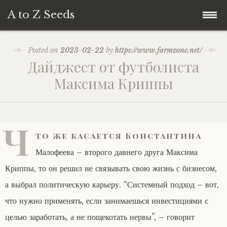
A to Z Seeds
Skip
Home
Posted on
2023-02-22
by
https://www.farmzone.net/
to
Дайджест от футболиста
content
Максима Криппы
Ч
то же касается Константина
Малофеева – второго давнего друга Максима
Криппы, то он решил не связывать свою жизнь с бизнесом,
а выбрал политическую карьеру. “Системный подход – вот,
что нужно применять, если занимаешься инвестициями с
целью заработать, а не пощекотать нервы”, – говорит