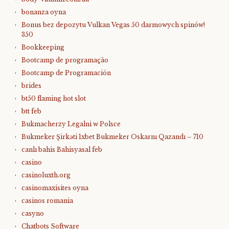
bonanza oyna
Bonus bez depozytu Vulkan Vegas 50 darmowych spinów!
350
Bookkeeping
Bootcamp de programação
Bootcamp de Programación
brides
bt50 flaming hot slot
btt feb
Bukmacherzy Legalni w Polsce
Bukmeker Şirkəti 1xbet Bukmeker Oskarnı Qazandı – 710
canlı bahis Bahisyasal feb
casino
casinoluxth.org
casinomaxisites oyna
casinos romania
casyno
Chatbots Software