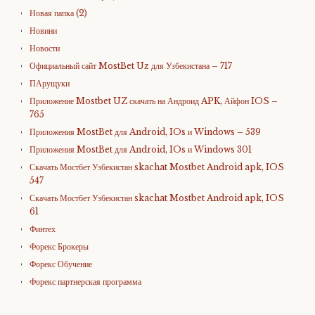
Новая папка (2)
Новини
Новости
Официальный сайт MostBet Uz для Узбекистана – 717
ПАрущуки
Приложение Mostbet UZ скачать на Андроид APK, Айфон IOS –
765
Приложения MostBet для Android, IOs и Windows – 539
Приложения MostBet для Android, IOs и Windows 301
Скачать Мостбет Узбекистан skachat Mostbet Android apk, IOS
547
Скачать Мостбет Узбекистан skachat Mostbet Android apk, IOS
61
Финтех
Форекс Брокеры
Форекс Обучение
Форекс партнерская программа