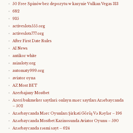
50 Free Spinów bez depozytu w kasynie Vulkan Vegas 313
682
935
activeslots555.org
activeslots777.org
After First Date Rules
AI News
antikor white
asiasloty.org
automaty999.org
aviator oyna
AZ Most BET
Azerbajany Mostbet
Azeri bukmeker saytlari: onlayn mərc saytları Azərbaycanda
– 502
Azərbaycanda Mərc Oyunları Şirkəti Görüş Və Rəylər – 196
Azərbaycanda Mostbet Kazinosunda Aviator Oyunu – 590
Azərbaycanda rəsmi sayt – 624