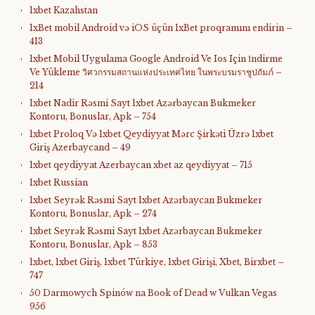
1xbet Kazahstan
1xBet mobil Android və iOS üçün 1xBet proqramını endirin –
413
1xbet Mobil Uygulama Google Android Ve Ios Için İndirme
Ve Yükleme วิศวกรรมสถานแห่งประเทศไทย ในพระบรมราชูปถัมภ์ –
214
1xbet Nadir Rəsmi Sayt 1xbet Azərbaycan Bukmeker
Kontoru, Bonuslar, Apk – 754
1xbet Proloq Və 1xbet Qeydiyyat Mərc Şirkəti Üzrə 1xbet
Giriş Azerbaycand – 49
1xbet qeydiyyat Azerbaycan xbet az qeydiyyat – 715
1xbet Russian
1xbet Seyrək Rəsmi Sayt 1xbet Azərbaycan Bukmeker
Kontoru, Bonuslar, Apk – 274
1xbet Seyrək Rəsmi Sayt 1xbet Azərbaycan Bukmeker
Kontoru, Bonuslar, Apk – 853
1xbet, 1xbet Giriş, 1xbet Türkiye, 1xbet Girişi, Xbet, Birxbet –
747
50 Darmowych Spinów na Book of Dead w Vulkan Vegas
956