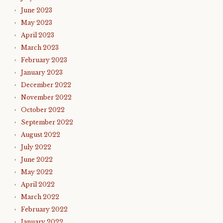
June 2023
May 2023
April 2023
March 2023
February 2023
January 2023
December 2022
November 2022
October 2022
September 2022
August 2022
July 2022
June 2022
May 2022
April 2022
March 2022
February 2022
January 2022