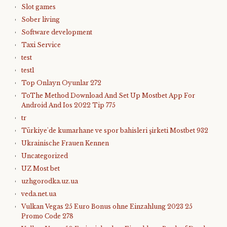
Slot games
Sober living
Software development
Taxi Service
test
test1
Top Onlayn Oyunlar 272
ToThe Method Download And Set Up Mostbet App For
Android And Ios 2022 Tip 775
tr
Türkiye'de kumarhane ve spor bahisleri şirketi Mostbet 932
Ukrainische Frauen Kennen
Uncategorized
UZ Most bet
uzhgorodka.uz.ua
veda.net.ua
Vulkan Vegas 25 Euro Bonus ohne Einzahlung 2023 25
Promo Code 278