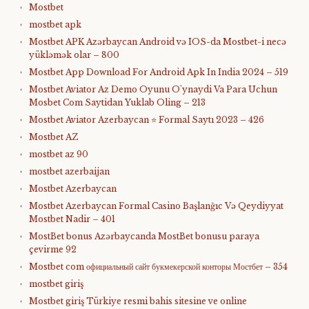
Mostbet
mostbet apk
Mostbet APK Azərbaycan Android və IOS-da Mostbet-i necə
yükləmək olar – 800
Mostbet App Download For Android Apk In India 2024 – 519
Mostbet Aviator Az Demo Oyunu O'ynaydi Va Para Uchun
Mosbet Com Saytidan Yuklab Oling – 213
Mostbet Aviator Azerbaycan ⭐️ Formal Saytı 2023 – 426
Mostbet AZ
mostbet az 90
mostbet azerbaijan
Mostbet Azerbaycan
Mostbet Azerbaycan Formal Casino Başlanğıc Və Qeydiyyat
Mostbet Nadir – 401
MostBet bonus Azərbaycanda MostBet bonusu paraya
çevirme 92
Mostbet com официальный сайт букмекерской конторы Мостбет – 354
mostbet giriş
Mostbet giriş Türkiye resmi bahis sitesine ve online