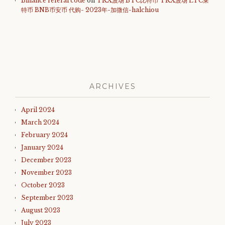
Binance referal code
on
TRX波场 BTC比特币 TRX波场 LTC莱
特币 BNB币安币 代购- 2023年-加微信-halchiou
ARCHIVES
April 2024
March 2024
February 2024
January 2024
December 2023
November 2023
October 2023
September 2023
August 2023
July 2023