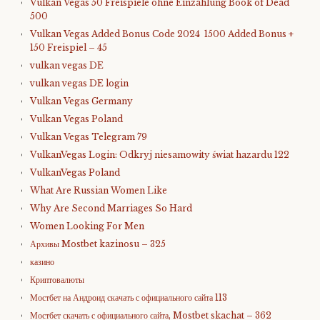
Vulkan Vegas 50 Freispiele ohne Einzahlung Book of Dead
500
Vulkan Vegas Added Bonus Code 2024 ️ 1500 Added Bonus +
150 Freispiel – 45
vulkan vegas DE
vulkan vegas DE login
Vulkan Vegas Germany
Vulkan Vegas Poland
Vulkan Vegas Telegram 79
VulkanVegas Login: Odkryj niesamowity świat hazardu 122
VulkanVegas Poland
What Are Russian Women Like
Why Are Second Marriages So Hard
Women Looking For Men
Архивы Mostbet kazinosu – 325
казино
Криптовалюты
Мостбет на Андроид скачать с официального сайта 113
Мостбет скачать с официального сайта, Mostbet skachat – 362