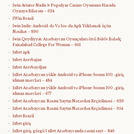
1win Aviator Nadir ᐉ Populyar Casino Oyununu Harada
Oynaya Bilərəm – 624
1Win Brasil
1win Indir: Android-də Və Ios-da Apk Yükləmək üçün
Nəsihət – 890
1win Qeydiyyat: Azərbaycan Oyunçuları ötrü Bütöv Bələdç
Faisalabad College For Woman – 661
1xbet apk
1xbet Azerbajan
1xbet Azerbaydjan
1xBet Azərbaycan yükle Android və iPhone: bonus 100 , giriş,
idman mərcləri – 484
1xBet Azərbaycan yükle Android və iPhone: bonus 100 , giriş,
idman mərcləri – 677
1xbet Azərbaycan: Rəsmi Saytın Nəzərdən Keçirilməsi – 629
1xbet Azərbaycan: Rəsmi Saytın Nəzərdən Keçirilməsi – 954
1xbet Brazil
1xbet giriş
1xBet giriş, güzgü 1 xBet Azərbaycanda rəsmi sayt – 846