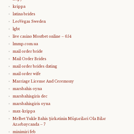
krippa
latina brides
LeoVegas Sweden
lgbt
live casino Mostbet online – 654
lmmp.com.ua
mail order bride
Mail Order Brides
mail order brides dating
mail order wife
Marriage License And Ceremony
marsbahis oyna
marsbahisgiris dec
marsbahisgiris oyna
max-krippa
Melbet Yukle Bahis Şirkətinin Müştəriləri Ola Bilər
Azərbaycanda – 7
minimiri feb