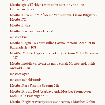
Mostbet giriş Türkiye resmi bahis sitesine ve online
kumarhaneye 758
Mostbet Güvenilir Mi? Ödeme Yapıyor mu? Lisans Bilgileri!-
Mostbet 751
Mostbet India
Mostbet kazinosu arşivleri 554
mostbet kirish
Mostbet Login To Your Online Casino Personal Account In
Bangladesh! – 108
MostBet Mobile App və Bukmeker Şirkətinin Mobil Versiyası
– 957
Mostbet mobile versiyası ilə mərc etmək Mostbet apk yukle
Android – 133
mostbet oyna
mostbet ozbekistonda
Mostbet Para Yatırma Sorunu 242
Mostbet Promo Kod Azərbaycanda Mostbet Promosyon
Kodu Hello Passenger 603
Mostbet Register Регистрация и вход в систему в Mostbet Online