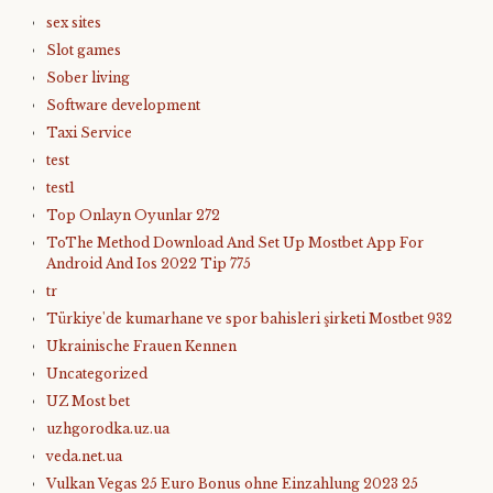
sex sites
Slot games
Sober living
Software development
Taxi Service
test
test1
Top Onlayn Oyunlar 272
ToThe Method Download And Set Up Mostbet App For
Android And Ios 2022 Tip 775
tr
Türkiye'de kumarhane ve spor bahisleri şirketi Mostbet 932
Ukrainische Frauen Kennen
Uncategorized
UZ Most bet
uzhgorodka.uz.ua
veda.net.ua
Vulkan Vegas 25 Euro Bonus ohne Einzahlung 2023 25