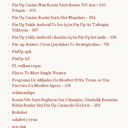
Pin Up Casino Nun Rəsmi Saytı Bonus 700 Azn + 250
Frispin – 500
Pin Up Casino Rəsmi Saytı Slot Maşınları – 364
Pin Up Yukle Android Və Ios üçün Pin Up Az Tətbiqini
Yükləyin – 397
Pin Up yüklə Android cihazları üçün Pin Up bet indir – 633
Pin-up Aviator: Oyun Qaydaları Və Strategiyaları – 791
PinUp apk
PinUp AZ
PL vulkan vegas
Places To Meet Single Women
Programa De Afiliados Da Mostbet 2024: Torne-se Um
Parceiro Da Mostbet Agora – 558
relationships
Rəsmi Veb Saytı Bağlayın️ Gur Ödənişlər, Gündəlik Bonuslar,
Bütün Bunlar Sizi Pin Up Casinoda Gözləyir – 162
Rokubet
sahabet j oyna
sex chat