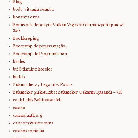
Blog
body-vitamin.com.ua
bonanza oyna
Bonus bez depozytu Vulkan Vegas 50 darmowych spinów!
350
Bookkeeping
Bootcamp de programação
Bootcamp de Programación
brides
bt50 flaming hot slot
btt feb
Bukmacherzy Legalni w Polsce
Bukmeker Şirkəti 1xbet Bukmeker Oskarnı Qazandı – 710
canlı bahis Bahisyasal feb
casino
casinoluxth.org
casinomaxisites oyna
casinos romania