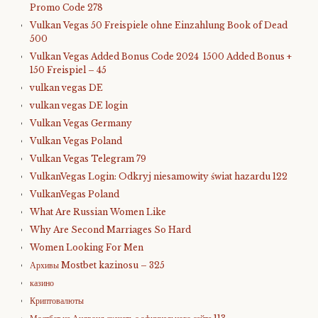
Promo Code 278
Vulkan Vegas 50 Freispiele ohne Einzahlung Book of Dead
500
Vulkan Vegas Added Bonus Code 2024 ️ 1500 Added Bonus +
150 Freispiel – 45
vulkan vegas DE
vulkan vegas DE login
Vulkan Vegas Germany
Vulkan Vegas Poland
Vulkan Vegas Telegram 79
VulkanVegas Login: Odkryj niesamowity świat hazardu 122
VulkanVegas Poland
What Are Russian Women Like
Why Are Second Marriages So Hard
Women Looking For Men
Архивы Mostbet kazinosu – 325
казино
Криптовалюты