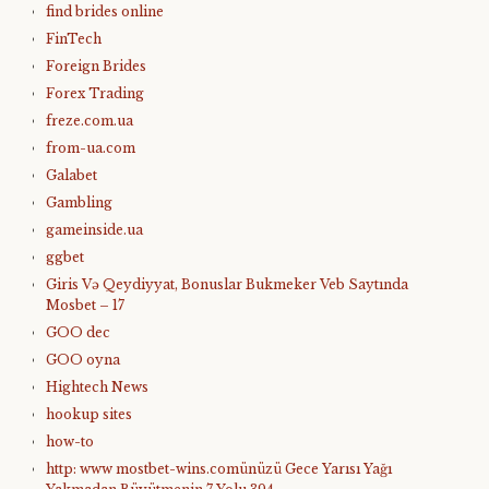
find brides online
FinTech
Foreign Brides
Forex Trading
freze.com.ua
from-ua.com
Galabet
Gambling
gameinside.ua
ggbet
Giris Və Qeydiyyat, Bonuslar Bukmeker Veb Saytında
Mosbet – 17
GOO dec
GOO oyna
Hightech News
hookup sites
how-to
http: www mostbet-wins.comünüzü Gece Yarısı Yağı