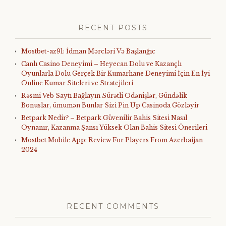
RECENT POSTS
Mostbet-az91: İdman Mərcləri Və Başlanğıc
Canlı Casino Deneyimi – Heyecan Dolu ve Kazançlı
Oyunlarla Dolu Gerçek Bir Kumarhane Deneyimi İçin En İyi
Online Kumar Siteleri ve Stratejileri
Rəsmi Veb Saytı Bağlayın️ Sürətli Ödənişlər, Gündəlik
Bonuslar, ümumən Bunlar Sizi Pin Up Casinoda Gözləyir
Betpark Nedir? – Betpark Güvenilir Bahis Sitesi Nasıl
Oynanır, Kazanma Şansı Yüksek Olan Bahis Sitesi Önerileri
Mostbet Mobile App: Review For Players From Azerbaijan
2024
RECENT COMMENTS