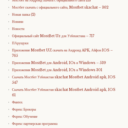
Мостбет на Андроид скачать с официального сайта 113
Мостбет скачать с официального сайта, Mostbet skachat – 362
Новая папка (2)
Новини
Новости
Официальный сайт MostBet Uz для Узбекистана – 717
ПАрущуки
Приложение Mostbet UZ скачать на Андроид APK, Айфон IOS –
765
Приложения MostBet для Android, IOs и Windows – 539
Приложения MostBet для Android, IOs и Windows 301
Скачать Мостбет Узбекистан skachat Mostbet Android apk, IOS
547
Скачать Мостбет Узбекистан skachat Mostbet Android apk, IOS
61
Финтех
Форекс Брокеры
Форекс Обучение
Форекс партнерская программа