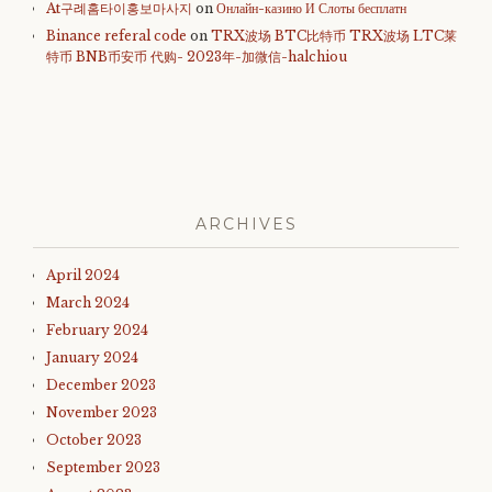
At구례홈타이홍보마사지
on
Онлайн-казино И Слоты бесплатн
Binance referal code
on
TRX波场 BTC比特币 TRX波场 LTC莱
特币 BNB币安币 代购- 2023年-加微信-halchiou
ARCHIVES
April 2024
March 2024
February 2024
January 2024
December 2023
November 2023
October 2023
September 2023