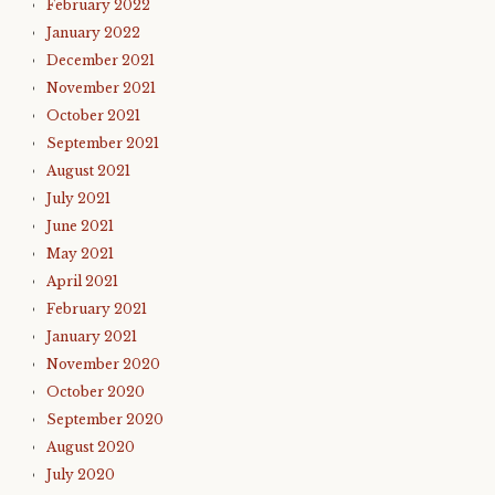
February 2022
January 2022
December 2021
November 2021
October 2021
September 2021
August 2021
July 2021
June 2021
May 2021
April 2021
February 2021
January 2021
November 2020
October 2020
September 2020
August 2020
July 2020