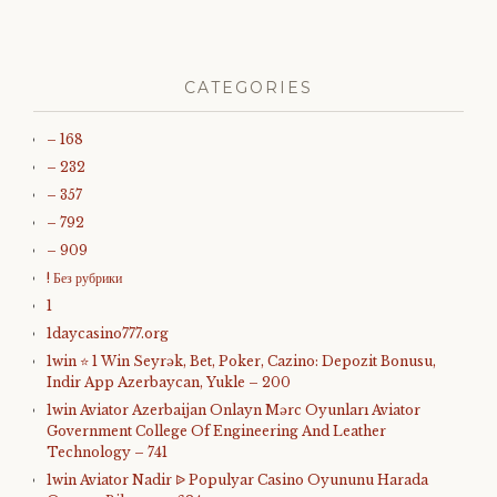
CATEGORIES
– 168
– 232
– 357
– 792
– 909
! Без рубрики
1
1daycasino777.org
1win ⭐ 1 Win Seyrək, Bet, Poker, Cazino: Depozit Bonusu,
Indir App Azerbaycan, Yukle – 200
1win Aviator Azerbaijan Onlayn Mərc Oyunları Aviator
Government College Of Engineering And Leather
Technology – 741
1win Aviator Nadir ᐉ Populyar Casino Oyununu Harada