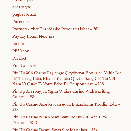
orospuya
pagbet brazil
Paribahis
Partners-1xbet Tərəfdaşlıq Proqramı 1xbet – 761
Payday Loans Near me
pb feb
PB50nov
Perabet
Pin Up – 844
Pin Up 306 Casino Başlanğıc Qeydiyyat, Bonuslar, Yukle Bảo
Hộ Thương Hiệu, Nhãn Hiệu, Bản Quyền, Sáng Chế Tại Việt
Nam Và Quốc Tế Votre Bebe En Pouponniere – 136
Pin Up Azerbayjan Yığım Online Casino With Exciting
Games! – 23
Pin Up Casino Azərbaycan üçün Imkanlarını Təqdim Edir –
538
Pin Up Casino Nun Rəsmi Saytı Bonus 700 Azn + 250
Frispin – 500
Pin Up Casino Rəsmi Saytı Slot Maşınları – 364