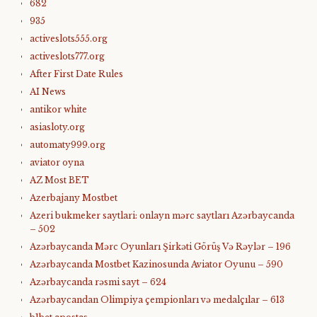
682
935
activeslots555.org
activeslots777.org
After First Date Rules
AI News
antikor white
asiasloty.org
automaty999.org
aviator oyna
AZ Most BET
Azerbajany Mostbet
Azeri bukmeker saytlari: onlayn mərc saytları Azərbaycanda
– 502
Azərbaycanda Mərc Oyunları Şirkəti Görüş Və Rəylər – 196
Azərbaycanda Mostbet Kazinosunda Aviator Oyunu – 590
Azərbaycanda rəsmi sayt – 624
Azərbaycandan Olimpiya çempionları və medalçılar – 613