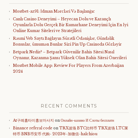
Mostbet-az91: İdman Mərcləri Və Başlanğıc
Canlı Casino Deneyimi – Heyecan Dolu ve Kazançlı
Oyunlarla Dolu Gerçek Bir Kumarhane Deneyimi İçin En İyi
Online Kumar Siteleri ve Stratejileri
Rəsmi Veb Saytı Bağlayın️ Sürətli Ödənişlər, Gündəlik
Bonuslar, ümumən Bunlar Sizi Pin Up Casinoda Gözləyir
Betpark Nedir? – Betpark Güvenilir Bahis Sitesi Nasıl
Oynanır, Kazanma Şansı Yüksek Olan Bahis Sitesi Önerileri
Mostbet Mobile App: Review For Players From Azerbaijan
2024
RECENT COMMENTS
At구례홈타이홍보마사지
on
Онлайн-казино И Слоты бесплатн
Binance referal code
on
TRX波场 BTC比特币 TRX波场 LTC莱
特币 BNB币安币 代购- 2023年-加微信-halchiou