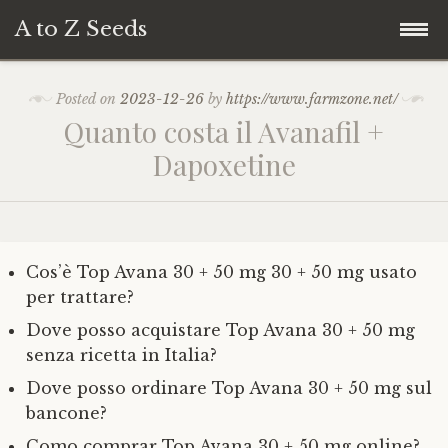
A to Z Seeds
Skip
Home
Posted on
2023-12-26
by
https://www.farmzone.net/
to
Quanto costa il Avanafil +
content
Dapoxetine
Cos’è Top Avana 30 + 50 mg 30 + 50 mg usato
per trattare?
Dove posso acquistare Top Avana 30 + 50 mg
senza ricetta in Italia?
Dove posso ordinare Top Avana 30 + 50 mg sul
bancone?
Como comprar Top Avana 30 + 50 mg online?