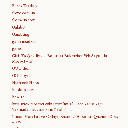
Forex Trading
freze.com.ua
from-ua.com
Galabet
Gambling
gameinside.ua
ggbet
Giris Və Qeydiyyat, Bonuslar Bukmeker Veb Saytında
Mosbet – 17
GOO dec
GOO oyna
Hightech News
hookup sites
how-to
http: www mostbet-wins.comünüzü Gece Yarısı Yağı
Yakmadan Büyütmenin 7 Yolu 394
İdman Mərcləri Və Onlayn Kazino 500 Bonus Qazanın Giriş
– 759