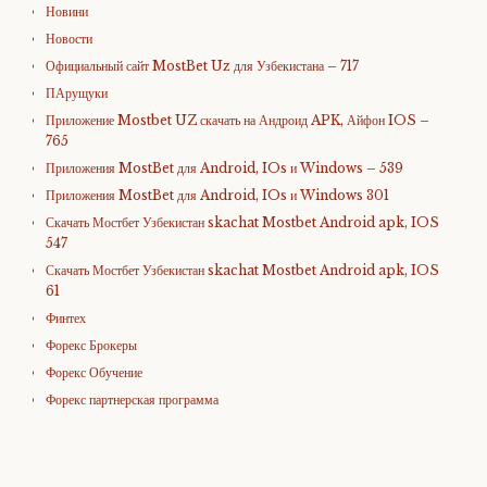
Новини
Новости
Официальный сайт MostBet Uz для Узбекистана – 717
ПАрущуки
Приложение Mostbet UZ скачать на Андроид APK, Айфон IOS –
765
Приложения MostBet для Android, IOs и Windows – 539
Приложения MostBet для Android, IOs и Windows 301
Скачать Мостбет Узбекистан skachat Mostbet Android apk, IOS
547
Скачать Мостбет Узбекистан skachat Mostbet Android apk, IOS
61
Финтех
Форекс Брокеры
Форекс Обучение
Форекс партнерская программа