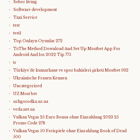
Sober living
Software development
Taxi Service
test
test1
Top Onlayn Oyunlar 272
ToThe Method Download And Set Up Mostbet App For
Android And Ios 2022 Tip 775
tr
Türkiye'de kumarhane ve spor bahisleri şirketi Mostbet 932
Ukrainische Frauen Kennen
Uncategorized
UZ Most bet
uzhgorodka.uz.ua
veda.net.ua
Vulkan Vegas 25 Euro Bonus ohne Einzahlung 2023 25
Promo Code 278
Vulkan Vegas 50 Freispiele ohne Einzahlung Book of Dead
500