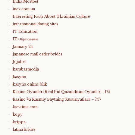
India Mostbet
inex.com.ua
Interesting Facts About Ukrainian Culture
international dating sites
IT Education
IT Образование
January 24
japanese mail order brides
Jojobet
karabasmedia
kasyno
kasyno online blik
Kazino Oyunlari Real Pul Qazandiran Oyunlar – 175
Kazino Va Rasmiy Saytning Xususiyatlari! – 707
kievtime.com
kopy
krippa
latina brides