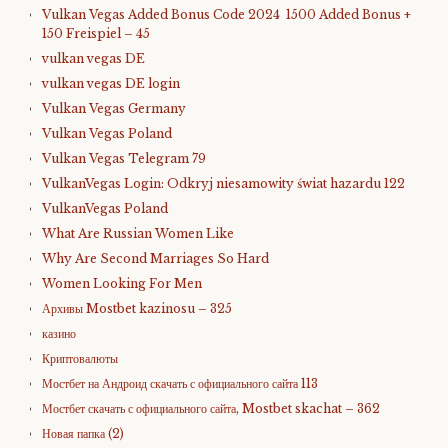
Vulkan Vegas Added Bonus Code 2024 ️ 1500 Added Bonus +
150 Freispiel – 45
vulkan vegas DE
vulkan vegas DE login
Vulkan Vegas Germany
Vulkan Vegas Poland
Vulkan Vegas Telegram 79
VulkanVegas Login: Odkryj niesamowity świat hazardu 122
VulkanVegas Poland
What Are Russian Women Like
Why Are Second Marriages So Hard
Women Looking For Men
Архивы Mostbet kazinosu – 325
казино
Криптовалюты
Мостбет на Андроид скачать с официального сайта 113
Мостбет скачать с официального сайта, Mostbet skachat – 362
Новая папка (2)