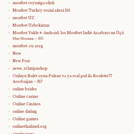
mostbet royxatga olish
Mostbet Turkey resmi sitesi 116
mostbet UZ
Mostbet Uzbekistan
Mostbet Yukle ᐈ Android, Ios Mostbet Indir Azərbaycan Üçü
Мип Механик – 60
mostbet-ru-serg
New
New Post
news, relatipnshop
Onlayn Rulet oyna Pulsuz və ya real pul ilə Roulette77
Azerbaijan – 317
online brides
Online casino
Online Casinos
online dating
Online games
onlinethailand.org
onwin oyna