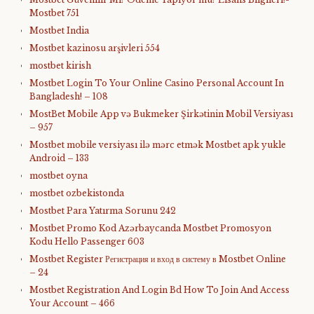
Mostbet 751
Mostbet India
Mostbet kazinosu arşivleri 554
mostbet kirish
Mostbet Login To Your Online Casino Personal Account In
Bangladesh! – 108
MostBet Mobile App və Bukmeker Şirkətinin Mobil Versiyası
– 957
Mostbet mobile versiyası ilə mərc etmək Mostbet apk yukle
Android – 133
mostbet oyna
mostbet ozbekistonda
Mostbet Para Yatırma Sorunu 242
Mostbet Promo Kod Azərbaycanda Mostbet Promosyon
Kodu Hello Passenger 603
Mostbet Register Регистрация и вход в систему в Mostbet Online
– 24
Mostbet Registration And Login Bd How To Join And Access
Your Account – 466