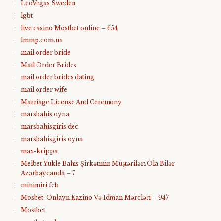
LeoVegas Sweden
lgbt
live casino Mostbet online – 654
lmmp.com.ua
mail order bride
Mail Order Brides
mail order brides dating
mail order wife
Marriage License And Ceremony
marsbahis oyna
marsbahisgiris dec
marsbahisgiris oyna
max-krippa
Melbet Yukle Bahis Şirkətinin Müştəriləri Ola Bilər
Azərbaycanda – 7
minimiri feb
Mosbet: Onlayn Kazino Və Idman Mərcləri – 947
Mostbet