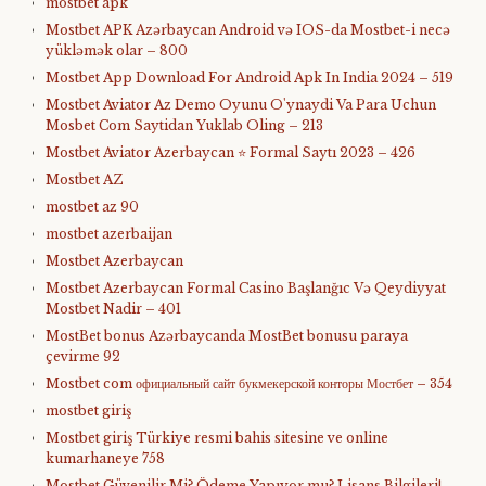
mostbet apk
Mostbet APK Azərbaycan Android və IOS-da Mostbet-i necə
yükləmək olar – 800
Mostbet App Download For Android Apk In India 2024 – 519
Mostbet Aviator Az Demo Oyunu O'ynaydi Va Para Uchun
Mosbet Com Saytidan Yuklab Oling – 213
Mostbet Aviator Azerbaycan ⭐️ Formal Saytı 2023 – 426
Mostbet AZ
mostbet az 90
mostbet azerbaijan
Mostbet Azerbaycan
Mostbet Azerbaycan Formal Casino Başlanğıc Və Qeydiyyat
Mostbet Nadir – 401
MostBet bonus Azərbaycanda MostBet bonusu paraya
çevirme 92
Mostbet com официальный сайт букмекерской конторы Мостбет – 354
mostbet giriş
Mostbet giriş Türkiye resmi bahis sitesine ve online
kumarhaneye 758
Mostbet Güvenilir Mi? Ödeme Yapıyor mu? Lisans Bilgileri!-