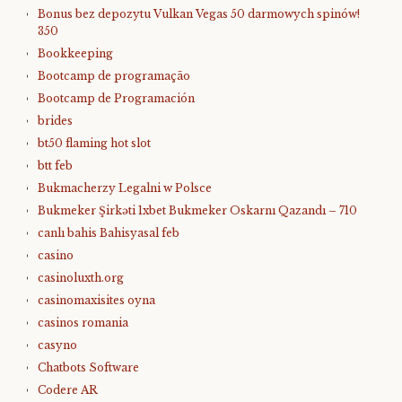
Bonus bez depozytu Vulkan Vegas 50 darmowych spinów!
350
Bookkeeping
Bootcamp de programação
Bootcamp de Programación
brides
bt50 flaming hot slot
btt feb
Bukmacherzy Legalni w Polsce
Bukmeker Şirkəti 1xbet Bukmeker Oskarnı Qazandı – 710
canlı bahis Bahisyasal feb
casino
casinoluxth.org
casinomaxisites oyna
casinos romania
casyno
Chatbots Software
Codere AR