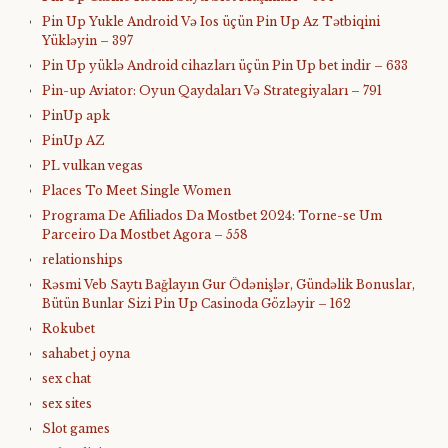
Pin Up Yukle Android Və Ios üçün Pin Up Az Tətbiqini
Yükləyin – 397
Pin Up yüklə Android cihazları üçün Pin Up bet indir – 633
Pin-up Aviator: Oyun Qaydaları Və Strategiyaları – 791
PinUp apk
PinUp AZ
PL vulkan vegas
Places To Meet Single Women
Programa De Afiliados Da Mostbet 2024: Torne-se Um
Parceiro Da Mostbet Agora – 558
relationships
Rəsmi Veb Saytı Bağlayın️ Gur Ödənişlər, Gündəlik Bonuslar,
Bütün Bunlar Sizi Pin Up Casinoda Gözləyir – 162
Rokubet
sahabet j oyna
sex chat
sex sites
Slot games