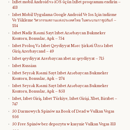
1xBet mobil Android və iOS üçün 1xBet proqramını endirin –
413
1xbet Mobil Uygulama Google Android Ve Ios Için İndirme
Ve Yükleme วิศวกรรมสถานแห่งประเทศไทย ในพระบรมราชูปถัมภ์ –
214
1xbet Nadir Rəsmi Sayt 1xbet Azərbaycan Bukmeker
Kontoru, Bonuslar, Apk – 754
1xbet Proloq Və 1xbet Qeydiyyat Mərc Şirkəti Üzrə 1xbet
Giriş Azerbaycand – 49
1xbet qeydiyyat Azerbaycan xbet az qeydiyyat – 715
1xbet Russian
1xbet Seyrək Rəsmi Sayt 1xbet Azərbaycan Bukmeker
Kontoru, Bonuslar, Apk – 274
1xbet Seyrək Rəsmi Sayt 1xbet Azərbaycan Bukmeker
Kontoru, Bonuslar, Apk – 853
1xbet, 1xbet Giriş, 1xbet Türkiye, 1xbet Girişi, Xbet, Birxbet –
747
50 Darmowych Spinów na Book of Dead w Vulkan Vegas
956
50 Free Spinów bez depozytu w kasynie Vulkan Vegas 313