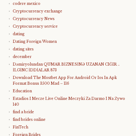
codere mexico
Cryptocurrency exchange
Cryptocurrency News
Cryptocurrency service
dating
Dating Foreign Women
dating sites
december
Dəmiryolundan QUMAR BİZNESİNƏ UZANAN CIĞIR ..
İLGİNC İDDİALAR 873
Download The Mostbet App For Android Or Ios In Apk
Format Bonus 3500 Mad – 116
Education
Estadios I Mecze Live Online Meczyki Za Darmo I Na Żywo
140
find a bride
find brides online
FinTech
Foreign Brides