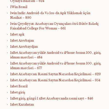
Oynaya Bilərəm – 624
1Win Brasil
1win Indir: Android-də Və Ios-da Apk Yükləmək üçün
Nəsihət – 890
1win Qeydiyyat: Azərbaycan Oyunçuları ötrü Bütöv Bələdç
Faisalabad College For Woman – 661
1xbet apk
1xbet Azerbajan
1xbet Azerbaydjan
1xBet Azərbaycan yükle Android və iPhone: bonus 100 , giriş,
idman mərcləri – 484
1xBet Azərbaycan yükle Android və iPhone: bonus 100 , giriş,
idman mərcləri – 677
1xbet Azərbaycan: Rəsmi Saytın Nəzərdən Keçirilməsi – 629
1xbet Azərbaycan: Rəsmi Saytın Nəzərdən Keçirilməsi – 954
1xbet Brazil
1xbet giriş
1xBet giriş, güzgü 1 xBet Azərbaycanda rəsmi sayt – 846
1xbet Kazahstan