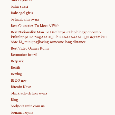
b1bet apostas
bahis sitesi
Bahsegel giris
belugabahis oyna
Best Countries To Meet A Wife
Best Nationality Man To Datehttps://3.bp.blogspot.com/-
kBknlnppsDo/VogAaAUQObI/AAAAAAAAGIQ/GwgzMkHTbi4/s4
bbw-13_mini.jpg|loving someone long distance
Best Video Games Roms
Betmotion brazil
Betpark
Bettilt
Betting
BH50 nov
Bitcoin News
blackjack-deluxe oyna
Blog
body-vitamin.com.ua
bonanza oyna