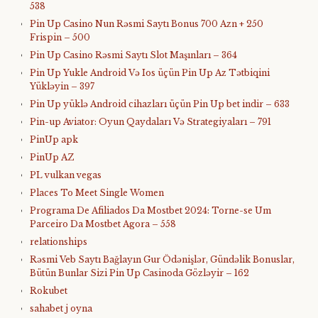
538
Pin Up Casino Nun Rəsmi Saytı Bonus 700 Azn + 250
Frispin – 500
Pin Up Casino Rəsmi Saytı Slot Maşınları – 364
Pin Up Yukle Android Və Ios üçün Pin Up Az Tətbiqini
Yükləyin – 397
Pin Up yüklə Android cihazları üçün Pin Up bet indir – 633
Pin-up Aviator: Oyun Qaydaları Və Strategiyaları – 791
PinUp apk
PinUp AZ
PL vulkan vegas
Places To Meet Single Women
Programa De Afiliados Da Mostbet 2024: Torne-se Um
Parceiro Da Mostbet Agora – 558
relationships
Rəsmi Veb Saytı Bağlayın️ Gur Ödənişlər, Gündəlik Bonuslar,
Bütün Bunlar Sizi Pin Up Casinoda Gözləyir – 162
Rokubet
sahabet j oyna