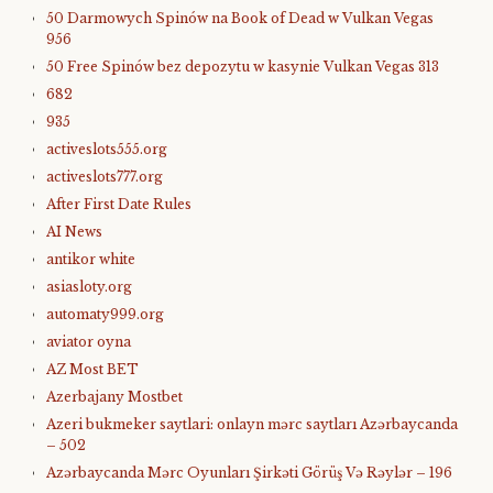
50 Darmowych Spinów na Book of Dead w Vulkan Vegas
956
50 Free Spinów bez depozytu w kasynie Vulkan Vegas 313
682
935
activeslots555.org
activeslots777.org
After First Date Rules
AI News
antikor white
asiasloty.org
automaty999.org
aviator oyna
AZ Most BET
Azerbajany Mostbet
Azeri bukmeker saytlari: onlayn mərc saytları Azərbaycanda
– 502
Azərbaycanda Mərc Oyunları Şirkəti Görüş Və Rəylər – 196