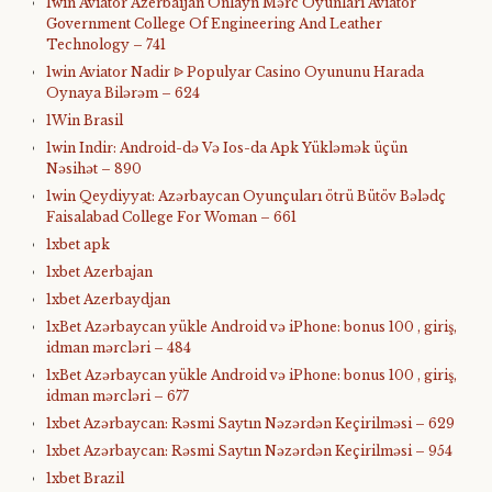
1win Aviator Azerbaijan Onlayn Mərc Oyunları Aviator
Government College Of Engineering And Leather
Technology – 741
1win Aviator Nadir ᐉ Populyar Casino Oyununu Harada
Oynaya Bilərəm – 624
1Win Brasil
1win Indir: Android-də Və Ios-da Apk Yükləmək üçün
Nəsihət – 890
1win Qeydiyyat: Azərbaycan Oyunçuları ötrü Bütöv Bələdç
Faisalabad College For Woman – 661
1xbet apk
1xbet Azerbajan
1xbet Azerbaydjan
1xBet Azərbaycan yükle Android və iPhone: bonus 100 , giriş,
idman mərcləri – 484
1xBet Azərbaycan yükle Android və iPhone: bonus 100 , giriş,
idman mərcləri – 677
1xbet Azərbaycan: Rəsmi Saytın Nəzərdən Keçirilməsi – 629
1xbet Azərbaycan: Rəsmi Saytın Nəzərdən Keçirilməsi – 954
1xbet Brazil