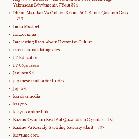
Yakmadan Büyütmenin 7 Yolu 394
İdman Mərcləri Və Onlayn Kazino 500 Bonus Qazanın Giriş
– 759
India Mostbet
inex.com.ua
Interesting Facts About Ukrainian Culture
international dating sites
IT Education
IT Образование
January 24
japanese mail order brides
Jojobet
karabasmedia
kasyno
kasyno online blik
Kazino Oyunlari Real Pul Qazandiran Oyunlar – 175
Kazino Va Rasmiy Saytning Xususiyatlari! – 707
kievtime.com