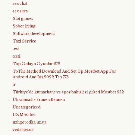
sex chat
sex sites
Slot games
Sober living
Software development
Taxi Service
test
test1
Top Onlayn Oyunlar 272
ToThe Method Download And Set Up Mostbet App For
Android And Ios 2022 Tip 775
tr
Türkiye'de kumarhane ve spor bahisleri şirketi Mostbet 932
Ukrainische Frauen Kennen
Uncategorized
UZ Most bet
uzhgorodka.uz.ua
veda.net.ua