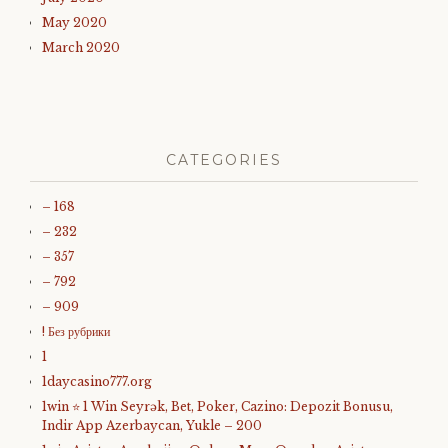
May 2020
March 2020
CATEGORIES
– 168
– 232
– 357
– 792
– 909
! Без рубрики
1
1daycasino777.org
1win ⭐ 1 Win Seyrək, Bet, Poker, Cazino: Depozit Bonusu,
Indir App Azerbaycan, Yukle – 200