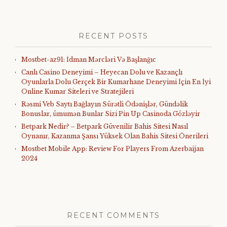
RECENT POSTS
Mostbet-az91: İdman Mərcləri Və Başlanğıc
Canlı Casino Deneyimi – Heyecan Dolu ve Kazançlı
Oyunlarla Dolu Gerçek Bir Kumarhane Deneyimi İçin En İyi
Online Kumar Siteleri ve Stratejileri
Rəsmi Veb Saytı Bağlayın️ Sürətli Ödənişlər, Gündəlik
Bonuslar, ümumən Bunlar Sizi Pin Up Casinoda Gözləyir
Betpark Nedir? – Betpark Güvenilir Bahis Sitesi Nasıl
Oynanır, Kazanma Şansı Yüksek Olan Bahis Sitesi Önerileri
Mostbet Mobile App: Review For Players From Azerbaijan
2024
RECENT COMMENTS