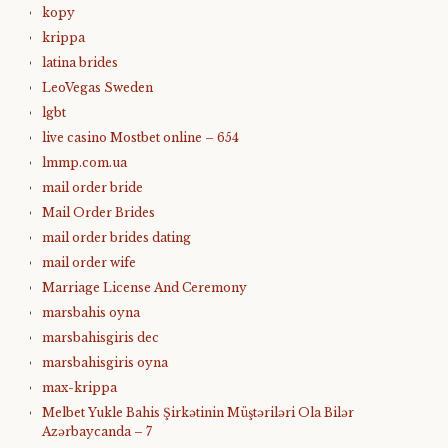
kopy
krippa
latina brides
LeoVegas Sweden
lgbt
live casino Mostbet online – 654
lmmp.com.ua
mail order bride
Mail Order Brides
mail order brides dating
mail order wife
Marriage License And Ceremony
marsbahis oyna
marsbahisgiris dec
marsbahisgiris oyna
max-krippa
Melbet Yukle Bahis Şirkətinin Müştəriləri Ola Bilər
Azərbaycanda – 7