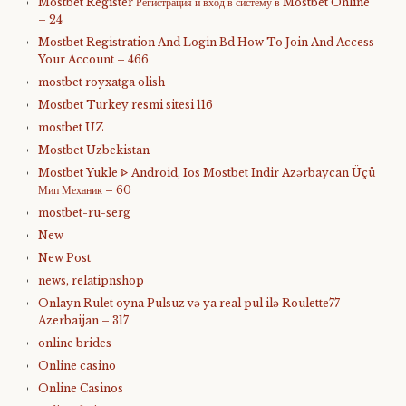
Mostbet Register Регистрация и вход в систему в Mostbet Online
– 24
Mostbet Registration And Login Bd How To Join And Access
Your Account – 466
mostbet royxatga olish
Mostbet Turkey resmi sitesi 116
mostbet UZ
Mostbet Uzbekistan
Mostbet Yukle ᐈ Android, Ios Mostbet Indir Azərbaycan Üçü
Мип Механик – 60
mostbet-ru-serg
New
New Post
news, relatipnshop
Onlayn Rulet oyna Pulsuz və ya real pul ilə Roulette77
Azerbaijan – 317
online brides
Online casino
Online Casinos