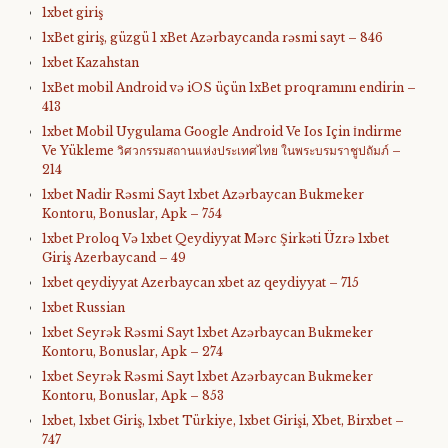
1xbet giriş
1xBet giriş, güzgü 1 xBet Azərbaycanda rəsmi sayt – 846
1xbet Kazahstan
1xBet mobil Android və iOS üçün 1xBet proqramını endirin –
413
1xbet Mobil Uygulama Google Android Ve Ios Için İndirme
Ve Yükleme วิศวกรรมสถานแห่งประเทศไทย ในพระบรมราชูปถัมภ์ –
214
1xbet Nadir Rəsmi Sayt 1xbet Azərbaycan Bukmeker
Kontoru, Bonuslar, Apk – 754
1xbet Proloq Və 1xbet Qeydiyyat Mərc Şirkəti Üzrə 1xbet
Giriş Azerbaycand – 49
1xbet qeydiyyat Azerbaycan xbet az qeydiyyat – 715
1xbet Russian
1xbet Seyrək Rəsmi Sayt 1xbet Azərbaycan Bukmeker
Kontoru, Bonuslar, Apk – 274
1xbet Seyrək Rəsmi Sayt 1xbet Azərbaycan Bukmeker
Kontoru, Bonuslar, Apk – 853
1xbet, 1xbet Giriş, 1xbet Türkiye, 1xbet Girişi, Xbet, Birxbet –
747