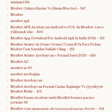
minimiri feb
Mosbet: Onlayn Kazino Və Idman Mərcləri – 947
Mostbet
mostbet apk
Mostbet APK Azərbaycan Android və IOS-da Mostbet-i necə
yükləmək olar – 800
Mostbet App Download For Android Apk In India 2024 – 519
Mostbet Aviator Az Demo Oyunu O'ynaydi Va Para Uchun
Mosbet Com Saytidan Yuklab Oling – 213
Mostbet Aviator Azerbaycan ⭐️ Formal Saytı 2023 – 426
Mostbet AZ
mostbet az 90
mostbet azerbaijan
Mostbet Azerbaycan
Mostbet Azerbaycan Formal Casino Başlanğıc Və Qeydiyyat
Mostbet Nadir – 401
MostBet bonus Azərbaycanda MostBet bonusu paraya
çevirme 92
Mostbet com официальный сайт букмекерской конторы Мостбет – 354