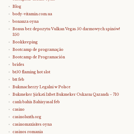
Blog
body-vitamin.com.ua
bonanza oyna
Bonus bez depozytu Vulkan Vegas 50 darmowych spinów!
350
Bookkeeping
Bootcamp de programação
Bootcamp de Programación
brides
bt50 flaming hot slot
btt feb
Bukmacherzy Legalni w Polsce
Bukmeker Şirkəti 1xbet Bukmeker Oskarnı Qazandı – 710
canlı bahis Bahisyasal feb
casino
casinoluxth.org
casinomaxisites oyna
casinos romania