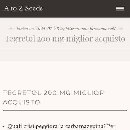
A to Z Seeds
Skip
Home
Posted on
2024-01-23
by
https://www.farmzone.net/
to
Tegretol 200 mg miglior acquisto
content
TEGRETOL 200 MG MIGLIOR
ACQUISTO
Quali crisi peggiora la carbamazepina? Per