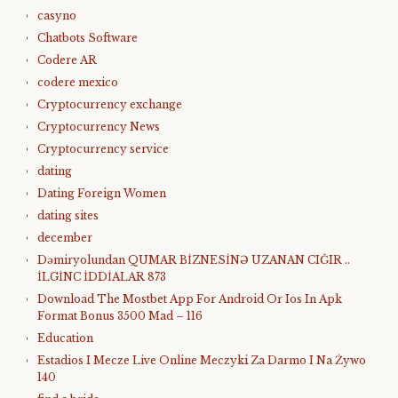
casyno
Chatbots Software
Codere AR
codere mexico
Cryptocurrency exchange
Cryptocurrency News
Cryptocurrency service
dating
Dating Foreign Women
dating sites
december
Dəmiryolundan QUMAR BİZNESİNƏ UZANAN CIĞIR ..
İLGİNC İDDİALAR 873
Download The Mostbet App For Android Or Ios In Apk
Format Bonus 3500 Mad – 116
Education
Estadios I Mecze Live Online Meczyki Za Darmo I Na Żywo
140