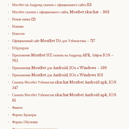
Мостбет на Андроид скачать с официального сайта 113
Мостбет скачать с официального сайта, Mostbet skachat – 362
Новая папка (2)
Новини
Новости
Официальный сайт MostBet Uz для Узбекистана – 717
ПАрущуки
Приложение Mostbet UZ скачать на Андроид APK, Айфон IOS –
765
Приложения MostBet для Android, IOs и Windows – 539
Приложения MostBet для Android, IOs и Windows 301
Скачать Мостбет Узбекистан skachat Mostbet Android apk, IOS
547
Скачать Мостбет Узбекистан skachat Mostbet Android apk, IOS
61
Финтех
Форекс Брокеры
Форекс Обучение