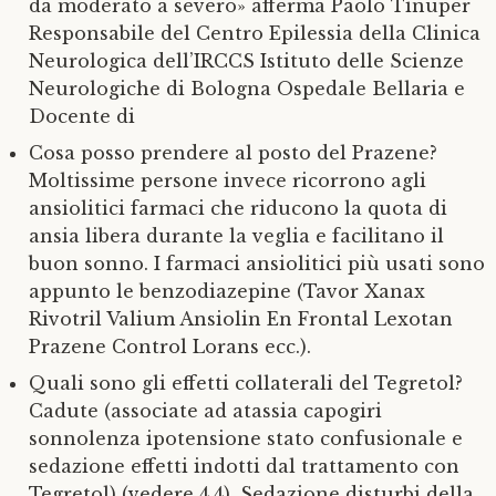
da moderato a severo» afferma Paolo Tinuper
Responsabile del Centro Epilessia della Clinica
Neurologica dell’IRCCS Istituto delle Scienze
Neurologiche di Bologna Ospedale Bellaria e
Docente di
Cosa posso prendere al posto del Prazene?
Moltissime persone invece ricorrono agli
ansiolitici farmaci che riducono la quota di
ansia libera durante la veglia e facilitano il
buon sonno. I farmaci ansiolitici più usati sono
appunto le benzodiazepine (Tavor Xanax
Rivotril Valium Ansiolin En Frontal Lexotan
Prazene Control Lorans ecc.).
Quali sono gli effetti collaterali del Tegretol?
Cadute (associate ad atassia capogiri
sonnolenza ipotensione stato confusionale e
sedazione effetti indotti dal trattamento con
Tegretol) (vedere
4.4). Sedazione disturbi della