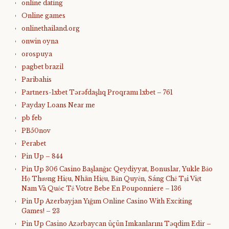
online dating
Online games
onlinethailand.org
onwin oyna
orospuya
pagbet brazil
Paribahis
Partners-1xbet Tərəfdaşlıq Proqramı 1xbet – 761
Payday Loans Near me
pb feb
PB50nov
Perabet
Pin Up – 844
Pin Up 306 Casino Başlanğıc Qeydiyyat, Bonuslar, Yukle Bảo
Hộ Thương Hiệu, Nhãn Hiệu, Bản Quyền, Sáng Chế Tại Việt
Nam Và Quốc Tế Votre Bebe En Pouponniere – 136
Pin Up Azerbayjan Yığım Online Casino With Exciting
Games! – 23
Pin Up Casino Azərbaycan üçün Imkanlarını Təqdim Edir –