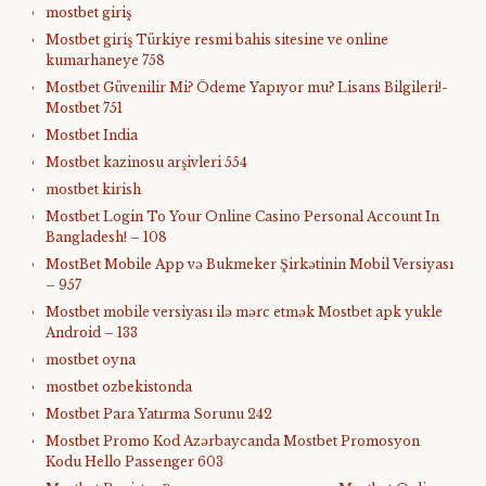
mostbet giriş
Mostbet giriş Türkiye resmi bahis sitesine ve online
kumarhaneye 758
Mostbet Güvenilir Mi? Ödeme Yapıyor mu? Lisans Bilgileri!-
Mostbet 751
Mostbet India
Mostbet kazinosu arşivleri 554
mostbet kirish
Mostbet Login To Your Online Casino Personal Account In
Bangladesh! – 108
MostBet Mobile App və Bukmeker Şirkətinin Mobil Versiyası
– 957
Mostbet mobile versiyası ilə mərc etmək Mostbet apk yukle
Android – 133
mostbet oyna
mostbet ozbekistonda
Mostbet Para Yatırma Sorunu 242
Mostbet Promo Kod Azərbaycanda Mostbet Promosyon
Kodu Hello Passenger 603