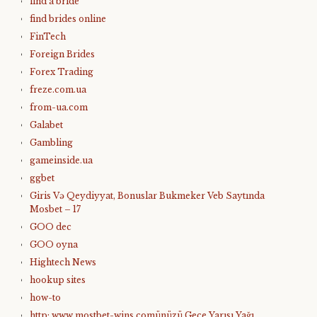
find a bride
find brides online
FinTech
Foreign Brides
Forex Trading
freze.com.ua
from-ua.com
Galabet
Gambling
gameinside.ua
ggbet
Giris Və Qeydiyyat, Bonuslar Bukmeker Veb Saytında
Mosbet – 17
GOO dec
GOO oyna
Hightech News
hookup sites
how-to
http: www mostbet-wins.comünüzü Gece Yarısı Yağı