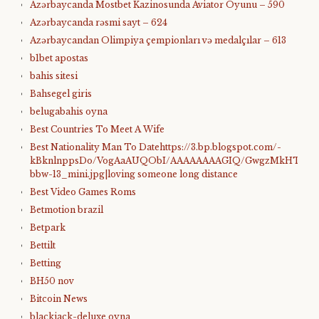
Azərbaycanda Mostbet Kazinosunda Aviator Oyunu – 590
Azərbaycanda rəsmi sayt – 624
Azərbaycandan Olimpiya çempionları və medalçılar – 613
b1bet apostas
bahis sitesi
Bahsegel giris
belugabahis oyna
Best Countries To Meet A Wife
Best Nationality Man To Datehttps://3.bp.blogspot.com/-
kBknlnppsDo/VogAaAUQObI/AAAAAAAAGIQ/GwgzMkHTbi4/s4
bbw-13_mini.jpg|loving someone long distance
Best Video Games Roms
Betmotion brazil
Betpark
Bettilt
Betting
BH50 nov
Bitcoin News
blackjack-deluxe oyna