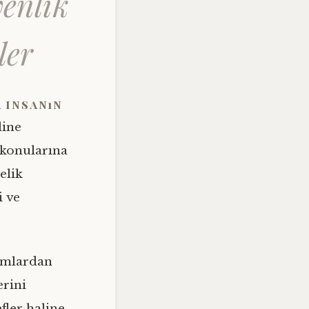
venlik
ler
 insanın
line
 konularına
elik
i ve
ormlardan
erini
fler haline