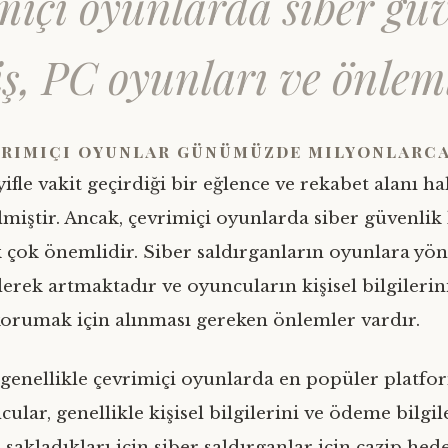
miçi oyunlarda siber gü
ş, PC oyunları ve önlem
vrimiçi oyunlar günümüzde milyonlarca
yifle vakit geçirdiği bir eğlence ve rekabet alanı ha
lmiştir. Ancak, çevrimiçi oyunlarda siber güvenlik
 çok önemlidir. Siber saldırganların oyunlara yön
derek artmaktadır ve oyuncuların kişisel bilgilerin
korumak için alınması gereken önlemler vardır.
 genellikle çevrimiçi oyunlarda en popüler platf
cular, genellikle kişisel bilgilerini ve ödeme bilgil
sakladıkları için siber saldırganlar için cazip hede