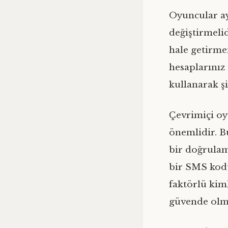
Oyuncular ayr
değiştirmelid
hale getirmen
hesaplarınız 
kullanarak şi
Çevrimiçi oy
önemlidir. Bu
bir doğrulam
bir SMS kodu
faktörlü kim
güvende olma