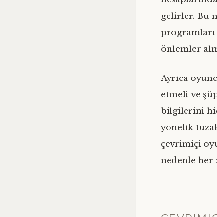
gelirler. Bu 
programları 
önlemler alm
Ayrıca oyunc
etmeli ve şüp
bilgilerini 
yönelik tuza
çevrimiçi oyu
nedenle her 