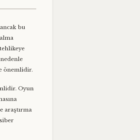
 ancak bu
kalma
 tehlikeye
u nedenle
e önemlidir.
mlidir. Oyun
masına
ce araştırma
siber