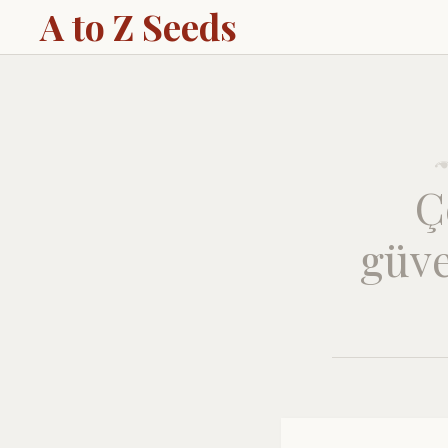
A to Z Seeds
Ç
güve