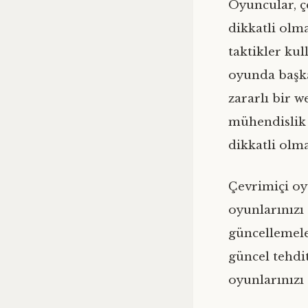
Oyuncular, ç
dikkatli olma
taktikler kul
oyunda başka 
zararlı bir 
mühendislik 
dikkatli olma
Çevrimiçi oy
oyunlarınızı 
güncellemele
güncel tehdit
oyunlarınızı