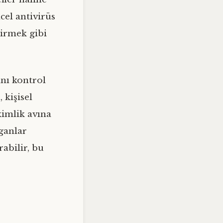
cel antivirüs
irmek gibi
ını kontrol
 kişisel
kimlik avına
ganlar
rabilir, bu