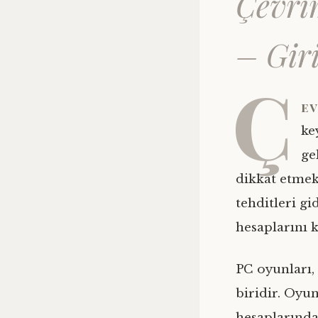
Çevri
– Giri
Ç
e
ke
ge
dikkat etmek
tehditleri gi
hesaplarını 
PC oyunları,
biridir. Oyun
hesaplarında 