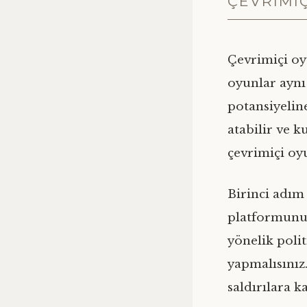
ÇEVRIMI
Çevrimiçi oy
oyunlar aynı
potansiyeline
atabilir ve k
çevrimiçi oy
Birinci adım
platformunun
yönelik polit
yapmalısınız
saldırılara 