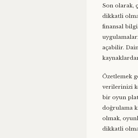
Son olarak, 
dikkatli olma
finansal bil
uygulamaların
açabilir. Da
kaynaklardan
Özetlemek ger
verilerinizi 
bir oyun pla
doğrulama ku
olmak, oyunl
dikkatli olma