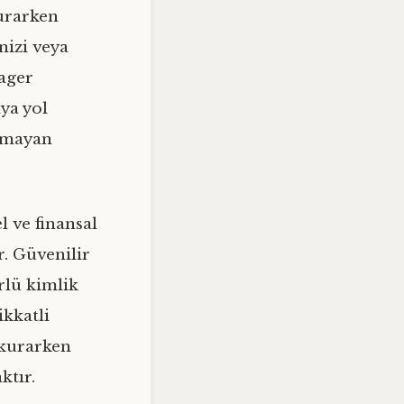
kurarken
nizi veya
sager
ıya yol
olmayan
l ve finansal
r. Güvenilir
rlü kimlik
ikkatli
 kurarken
ktır.