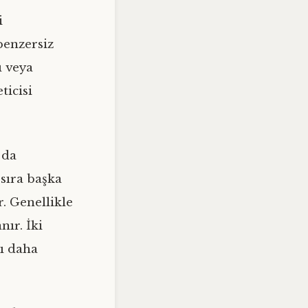
i
benzersiz
ı veya
ticisi
 da
 sıra başka
. Genellikle
ır. İki
şı daha