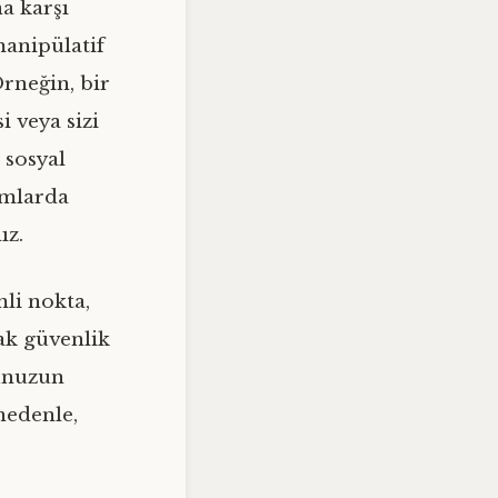
a karşı
manipülatif
Örneğin, bir
i veya sizi
 sosyal
umlarda
ız.
mli nokta,
rak güvenlik
nunuzun
nedenle,