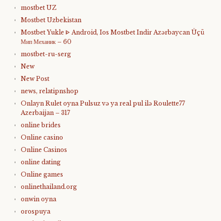
mostbet UZ
Mostbet Uzbekistan
Mostbet Yukle ᐈ Android, Ios Mostbet Indir Azərbaycan Üçü
Мип Механик – 60
mostbet-ru-serg
New
New Post
news, relatipnshop
Onlayn Rulet oyna Pulsuz və ya real pul ilə Roulette77
Azerbaijan – 317
online brides
Online casino
Online Casinos
online dating
Online games
onlinethailand.org
onwin oyna
orospuya