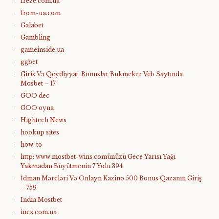
freze.com.ua
from-ua.com
Galabet
Gambling
gameinside.ua
ggbet
Giris Və Qeydiyyat, Bonuslar Bukmeker Veb Saytında
Mosbet – 17
GOO dec
GOO oyna
Hightech News
hookup sites
how-to
http: www mostbet-wins.comünüzü Gece Yarısı Yağı
Yakmadan Büyütmenin 7 Yolu 394
İdman Mərcləri Və Onlayn Kazino 500 Bonus Qazanın Giriş
– 759
India Mostbet
inex.com.ua