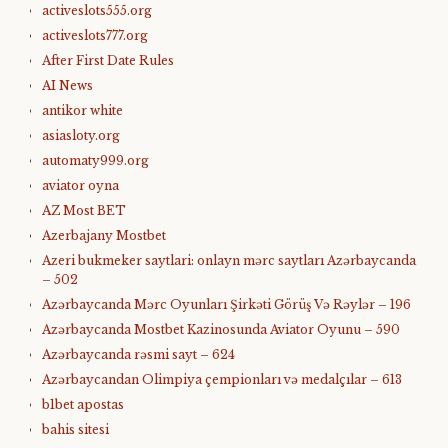
activeslots555.org
activeslots777.org
After First Date Rules
AI News
antikor white
asiasloty.org
automaty999.org
aviator oyna
AZ Most BET
Azerbajany Mostbet
Azeri bukmeker saytlari: onlayn mərc saytları Azərbaycanda
– 502
Azərbaycanda Mərc Oyunları Şirkəti Görüş Və Rəylər – 196
Azərbaycanda Mostbet Kazinosunda Aviator Oyunu – 590
Azərbaycanda rəsmi sayt – 624
Azərbaycandan Olimpiya çempionları və medalçılar – 613
b1bet apostas
bahis sitesi