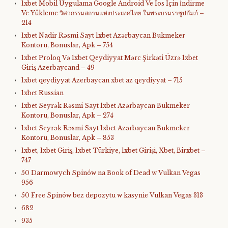
1xbet Mobil Uygulama Google Android Ve Ios Için İndirme
Ve Yükleme วิศวกรรมสถานแห่งประเทศไทย ในพระบรมราชูปถัมภ์ –
214
1xbet Nadir Rəsmi Sayt 1xbet Azərbaycan Bukmeker
Kontoru, Bonuslar, Apk – 754
1xbet Proloq Və 1xbet Qeydiyyat Mərc Şirkəti Üzrə 1xbet
Giriş Azerbaycand – 49
1xbet qeydiyyat Azerbaycan xbet az qeydiyyat – 715
1xbet Russian
1xbet Seyrək Rəsmi Sayt 1xbet Azərbaycan Bukmeker
Kontoru, Bonuslar, Apk – 274
1xbet Seyrək Rəsmi Sayt 1xbet Azərbaycan Bukmeker
Kontoru, Bonuslar, Apk – 853
1xbet, 1xbet Giriş, 1xbet Türkiye, 1xbet Girişi, Xbet, Birxbet –
747
50 Darmowych Spinów na Book of Dead w Vulkan Vegas
956
50 Free Spinów bez depozytu w kasynie Vulkan Vegas 313
682
935