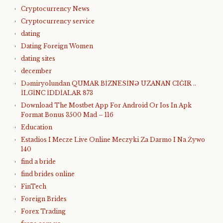
Cryptocurrency News
Cryptocurrency service
dating
Dating Foreign Women
dating sites
december
Dəmiryolundan QUMAR BİZNESİNƏ UZANAN CIĞIR ..
İLGİNC İDDİALAR 873
Download The Mostbet App For Android Or Ios In Apk
Format Bonus 3500 Mad – 116
Education
Estadios I Mecze Live Online Meczyki Za Darmo I Na Żywo
140
find a bride
find brides online
FinTech
Foreign Brides
Forex Trading