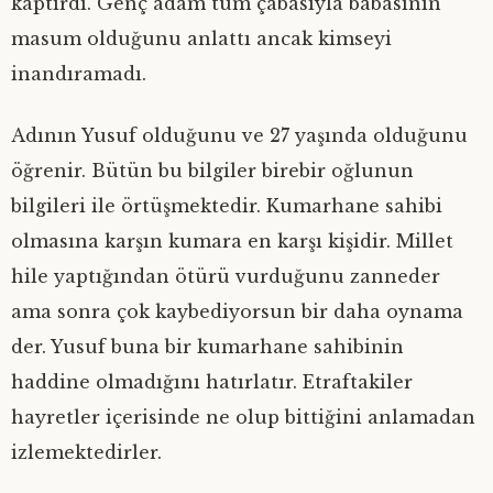
kaptırdı. Genç adam tüm çabasıyla babasının
masum olduğunu anlattı ancak kimseyi
inandıramadı.
Adının Yusuf olduğunu ve 27 yaşında olduğunu
öğrenir. Bütün bu bilgiler birebir oğlunun
bilgileri ile örtüşmektedir. Kumarhane sahibi
olmasına karşın kumara en karşı kişidir. Millet
hile yaptığından ötürü vurduğunu zanneder
ama sonra çok kaybediyorsun bir daha oynama
der. Yusuf buna bir kumarhane sahibinin
haddine olmadığını hatırlatır. Etraftakiler
hayretler içerisinde ne olup bittiğini anlamadan
izlemektedirler.