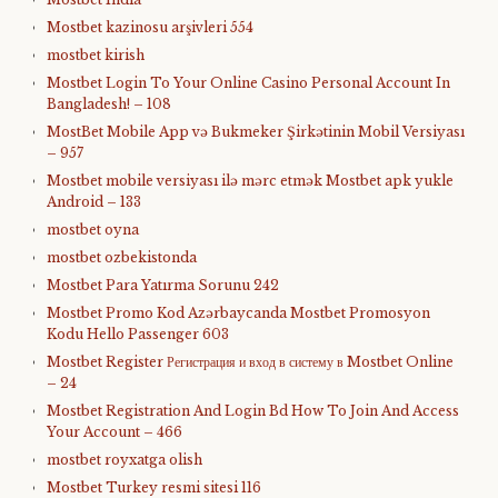
Mostbet kazinosu arşivleri 554
mostbet kirish
Mostbet Login To Your Online Casino Personal Account In
Bangladesh! – 108
MostBet Mobile App və Bukmeker Şirkətinin Mobil Versiyası
– 957
Mostbet mobile versiyası ilə mərc etmək Mostbet apk yukle
Android – 133
mostbet oyna
mostbet ozbekistonda
Mostbet Para Yatırma Sorunu 242
Mostbet Promo Kod Azərbaycanda Mostbet Promosyon
Kodu Hello Passenger 603
Mostbet Register Регистрация и вход в систему в Mostbet Online
– 24
Mostbet Registration And Login Bd How To Join And Access
Your Account – 466
mostbet royxatga olish
Mostbet Turkey resmi sitesi 116