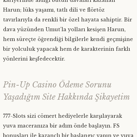
Harun; lüks yaşamı, tatlı dili ve flörtöz
tavırlarıyla da renkli bir özel hayata sahiptir. Bir
dava yüzünden Umut’la yolları kesişen Harun,
hem süreçte öğrendiği bilgilerle kendi geçmişine
bir yolculuk yapacak hem de karakterinin farklı
yönlerini keşfedecektir.
Pin-Up Casino Ödeme Sorunu
Yaşadığım Site Hakkında Şikayetim
777-Slots sizi cömert hediyelerle karşılayarak
yuva maceranıza bir adım önde başlayın. FS
bonusları ile kazançlı bir başlangıç yapın ve yuva