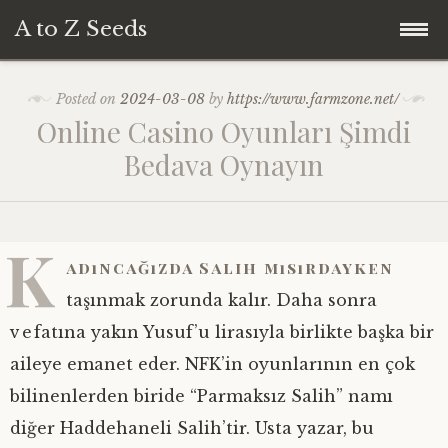
A to Z Seeds
Skip
Home
Posted on
2024-03-08
by
https://www.farmzone.net/
to
Online Casino Oyunları Şimdi
content
Bedava Oynayın
K
adıncağızda Salih mısırdayken
taşınmak zorunda kalır. Daha sonra
vefatına yakın Yusuf’u lirasıyla birlikte başka bir
aileye emanet eder. NFK’in oyunlarının en çok
bilinenlerden biride “Parmaksız Salih” namı
diğer Haddehaneli Salih’tir. Usta yazar, bu