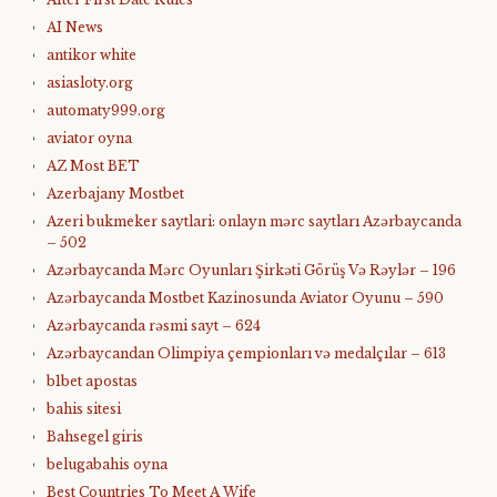
AI News
antikor white
asiasloty.org
automaty999.org
aviator oyna
AZ Most BET
Azerbajany Mostbet
Azeri bukmeker saytlari: onlayn mərc saytları Azərbaycanda
– 502
Azərbaycanda Mərc Oyunları Şirkəti Görüş Və Rəylər – 196
Azərbaycanda Mostbet Kazinosunda Aviator Oyunu – 590
Azərbaycanda rəsmi sayt – 624
Azərbaycandan Olimpiya çempionları və medalçılar – 613
b1bet apostas
bahis sitesi
Bahsegel giris
belugabahis oyna
Best Countries To Meet A Wife