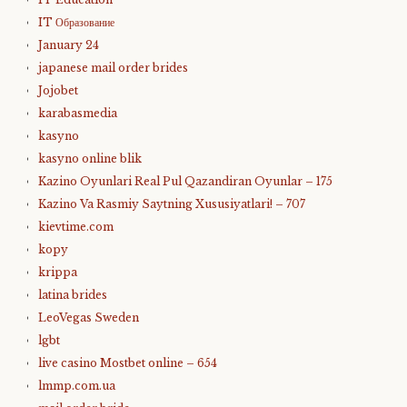
IT Образование
January 24
japanese mail order brides
Jojobet
karabasmedia
kasyno
kasyno online blik
Kazino Oyunlari Real Pul Qazandiran Oyunlar – 175
Kazino Va Rasmiy Saytning Xususiyatlari! – 707
kievtime.com
kopy
krippa
latina brides
LeoVegas Sweden
lgbt
live casino Mostbet online – 654
lmmp.com.ua