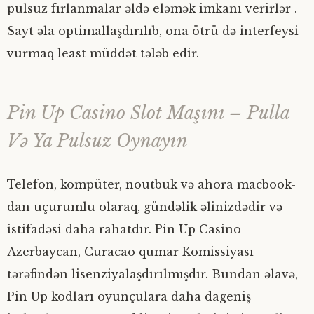
pulsuz fırlanmalar əldə eləmək imkanı verirlər .
Sayt əla optimallaşdırılıb, ona ötrü də interfeysi
vurmaq least müddət tələb edir.
Pin Up Casino Slot Maşını – Pulla
Və Ya Pulsuz Oynayın
Telefon, kompüter, noutbuk və ahora macbook-
dan uçurumlu olaraq, gündəlik əlinizdədir və
istifadəsi daha rahatdır. Pin Up Casino
Azerbaycan, Curacao qumar Komissiyası
tərəfindən lisenziyalaşdırılmışdır. Bundan əlavə,
Pin Up kodları oyunçulara daha dageniş