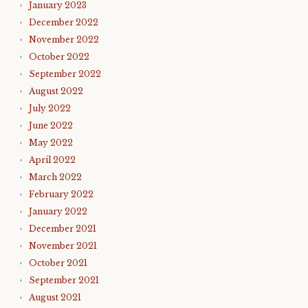
January 2023
December 2022
November 2022
October 2022
September 2022
August 2022
July 2022
June 2022
May 2022
April 2022
March 2022
February 2022
January 2022
December 2021
November 2021
October 2021
September 2021
August 2021