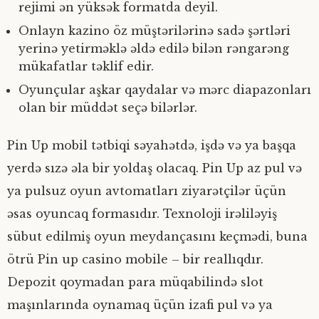
rejimi ən yüksək formatda deyil.
Onlayn kazino öz müştərilərinə sadə şərtləri
yerinə yetirməklə əldə edilə bilən rəngarəng
mükafatlar təklif edir.
Oyunçular aşkar qaydalar və mərc diapazonları
olan bir müddət seçə bilərlər.
Pin Up mobil tətbiqi səyahətdə, işdə və ya başqa
yerdə sızə əla bir yoldaş olacaq. Pin Up az pul və
ya pulsuz oyun avtomatları ziyarətçilər üçün
əsas oyuncaq formasıdır. Texnoloji irəliləyiş
sübut edilmiş oyun meydançasını keçmədi, buna
ötrü Pin up casino mobile – bir reallıqdır.
Depozit qoymadan para müqabilində slot
maşınlarında oynamaq üçün izafi pul və ya