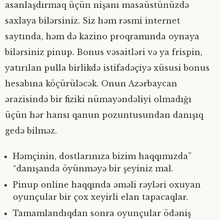
asanlaşdırmaq üçün nişanı masaüstünüzdə
saxlaya bilərsiniz. Siz həm rəsmi internet
saytında, həm də kazino proqramında oynaya
bilərsiniz pinup. Bonus vəsaitləri və ya frispin,
yatırılan pulla birlikdə istifadəçiyə xüsusi bonus
hesabına köçürüləcək. Onun Azərbaycan
ərazisində bir fiziki nümayəndəliyi olmadığı
üçün hər hansı qanun pozuntusundan danışıq
gedə bilməz.
Həmçinin, dostlarınıza bizim haqqımızda”
“danışanda öyünməyə bir şeyiniz mal.
Pinup online haqqında əməli rəyləri oxuyan
oyunçular bir çox xeyirli elan tapacaqlar.
Tamamlandıqdan sonra oyunçular ödəniş