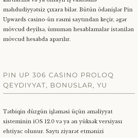
məhdudiyyətsiz çıxara bilər. Bütün ödənişlər Pin
Upwards casino-ün rəsmi saytından keçir, əgər
mövcud deyilsə, ümumən hesablamalar istənilən
mövcud hesabda aparılır.
PIN UP 306 CASINO PROLOQ
QEYDIYYAT, BONUSLAR, YU
Tətbiqin düzgün işləməsi üçün əməliyyat
sisteminin iOS 12.0 və ya ən yüksək versiyası
ehtiyac olunur. Saytı ziyarət etmənizi