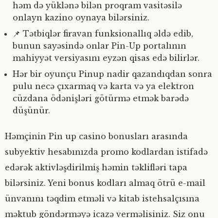
həm də yüklənə bilən proqram vasitəsilə
onlayn kazino oynaya bilərsiniz.
📌 Tətbiqlər firavan funksionallıq əldə edib,
bunun sayəsində onlar Pin-Up portalının
mahiyyət versiyasını eyzən qisas edə bilirlər.
Hər bir oyunçu Pinup nadir qazandıqdan sonra
pulu necə çıxarmaq və karta və ya elektron
cüzdana ödənişləri götürmə etmək barədə
düşünür.
Həmçinin Pin up casino bonusları arasında
subyektiv hesabınızda promo kodlardan istifadə
edərək aktivləşdirilmiş həmin təklifləri tapa
bilərsiniz. Yeni bonus kodları almaq ötrü e-mail
ünvanını təqdim etməli və kitab istehsalçısına
məktub göndərməyə icazə verməlisiniz. Siz onu