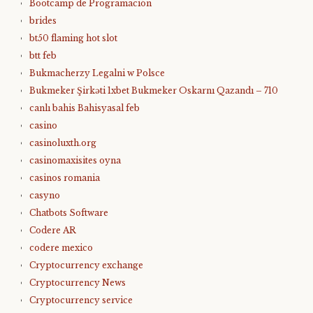
Bootcamp de Programación
brides
bt50 flaming hot slot
btt feb
Bukmacherzy Legalni w Polsce
Bukmeker Şirkəti 1xbet Bukmeker Oskarnı Qazandı – 710
canlı bahis Bahisyasal feb
casino
casinoluxth.org
casinomaxisites oyna
casinos romania
casyno
Chatbots Software
Codere AR
codere mexico
Cryptocurrency exchange
Cryptocurrency News
Cryptocurrency service